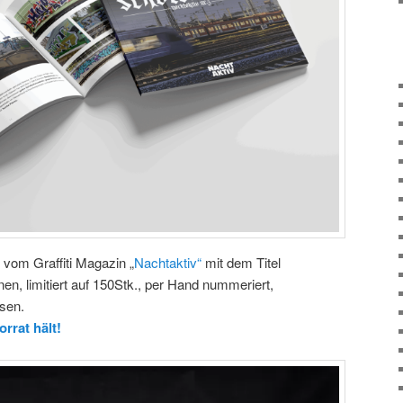
 vom Graffiti Magazin „
Nachtaktiv“
mit dem Titel
enen, limitiert auf 150Stk., per Hand nummeriert,
ssen.
orrat hält!