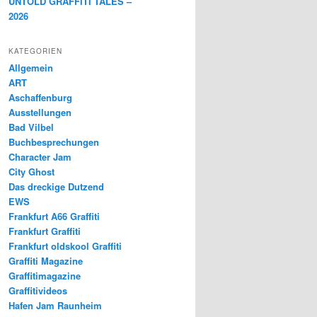
UNTOLD GRAFFITI TALES –
2026
KATEGORIEN
Allgemein
ART
Aschaffenburg
Ausstellungen
Bad Vilbel
Buchbesprechungen
Character Jam
City Ghost
Das dreckige Dutzend
EWS
Frankfurt A66 Graffiti
Frankfurt Graffiti
Frankfurt oldskool Graffiti
Graffiti Magazine
Graffitimagazine
Graffitivideos
Hafen Jam Raunheim