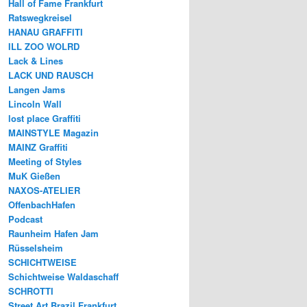
Hall of Fame Frankfurt
Ratswegkreisel
HANAU GRAFFITI
ILL ZOO WOLRD
Lack & Lines
LACK UND RAUSCH
Langen Jams
Lincoln Wall
lost place Graffiti
MAINSTYLE Magazin
MAINZ Graffiti
Meeting of Styles
MuK Gießen
NAXOS-ATELIER
OffenbachHafen
Podcast
Raunheim Hafen Jam
Rüsselsheim
SCHICHTWEISE
Schichtweise Waldaschaff
SCHROTTI
Street Art Brazil Frankfurt