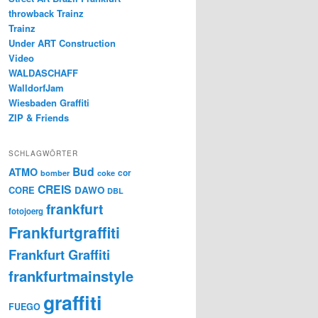
throwback Trainz
Trainz
Under ART Construction
Video
WALDASCHAFF
WalldorfJam
Wiesbaden Graffiti
ZIP & Friends
SCHLAGWÖRTER
Bud
ATMO
cor
bomber
coke
CREIS
CORE
DAWO
DBL
frankfurt
fotojoerg
Frankfurtgraffiti
Frankfurt Graffiti
frankfurtmainstyle
graffiti
FUEGO