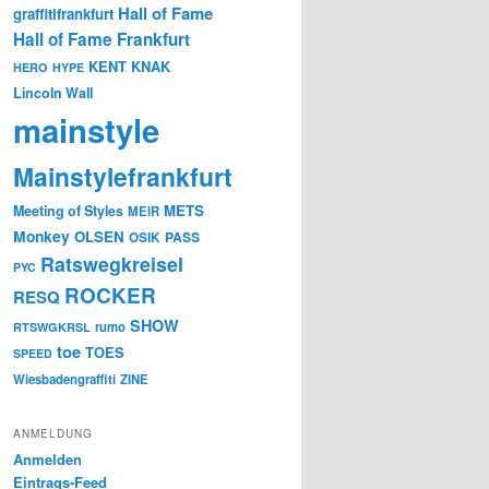
Hall of Fame
graffitifrankfurt
Hall of Fame Frankfurt
KENT
KNAK
HERO
HYPE
Lincoln Wall
mainstyle
Mainstylefrankfurt
METS
Meeting of Styles
MEIR
Monkey
OLSEN
PASS
OSIK
Ratswegkreisel
PYC
ROCKER
RESQ
SHOW
rumo
RTSWGKRSL
toe
TOES
SPEED
Wiesbadengraffiti
ZINE
ANMELDUNG
Anmelden
Eintrags-Feed