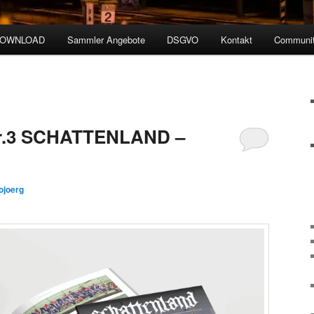
DOWNLOAD
Sammler Angebote
DSGVO
Kontakt
Communit
r.3 SCHATTENLAND –
ojoerg