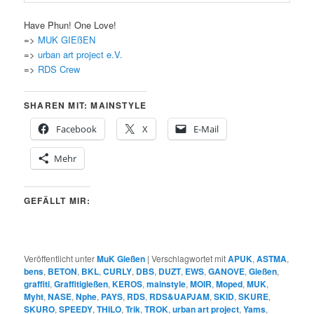
Have Phun! One Love!
=>
MUK GIEßEN
=>
urban art project e.V.
=>
RDS Crew
SHAREN MIT: MAINSTYLE
Facebook
X
E-Mail
Mehr
GEFÄLLT MIR:
Veröffentlicht unter
MuK Gießen
|
Verschlagwortet mit
APUK
,
ASTMA
,
bens
,
BETON
,
BKL
,
CURLY
,
DBS
,
DUZT
,
EWS
,
GANOVE
,
Gießen
,
graffiti
,
Graffitigießen
,
KEROS
,
mainstyle
,
MOIR
,
Moped
,
MUK
,
Myht
,
NASE
,
Nphe
,
PAYS
,
RDS
,
RDS&UAPJAM
,
SKID
,
SKURE
,
SKURO
,
SPEEDY
,
THILO
,
Trik
,
TROK
,
urban art project
,
Yams
,