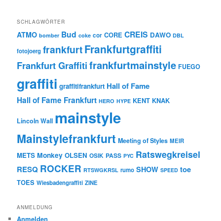
SCHLAGWÖRTER
Bud
CREIS
ATMO
CORE
DAWO
cor
bomber
coke
DBL
Frankfurtgraffiti
frankfurt
fotojoerg
frankfurtmainstyle
Frankfurt Graffiti
FUEGO
graffiti
Hall of Fame
graffitifrankfurt
Hall of Fame Frankfurt
KENT
KNAK
HERO
HYPE
mainstyle
Lincoln Wall
Mainstylefrankfurt
Meeting of Styles
MEIR
Ratswegkreisel
Monkey
METS
OLSEN
PASS
OSIK
PYC
ROCKER
RESQ
toe
SHOW
rumo
RTSWGKRSL
SPEED
TOES
Wiesbadengraffiti
ZINE
ANMELDUNG
Anmelden