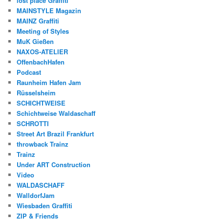
lost place Graffiti
MAINSTYLE Magazin
MAINZ Graffiti
Meeting of Styles
MuK Gießen
NAXOS-ATELIER
OffenbachHafen
Podcast
Raunheim Hafen Jam
Rüsselsheim
SCHICHTWEISE
Schichtweise Waldaschaff
SCHROTTI
Street Art Brazil Frankfurt
throwback Trainz
Trainz
Under ART Construction
Video
WALDASCHAFF
WalldorfJam
Wiesbaden Graffiti
ZIP & Friends