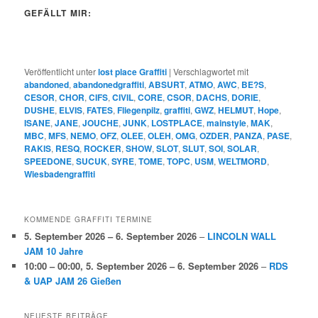
GEFÄLLT MIR:
Veröffentlicht unter
lost place Graffiti
|
Verschlagwortet mit
abandoned
,
abandonedgraffiti
,
ABSURT
,
ATMO
,
AWC
,
BE?S
,
CESOR
,
CHOR
,
CIFS
,
CIVIL
,
CORE
,
CSOR
,
DACHS
,
DORIE
,
DUSHE
,
ELVIS
,
FATES
,
Fliegenpilz
,
graffiti
,
GWZ
,
HELMUT
,
Hope
,
ISANE
,
JANE
,
JOUCHE
,
JUNK
,
LOSTPLACE
,
mainstyle
,
MAK
,
MBC
,
MFS
,
NEMO
,
OFZ
,
OLEE
,
OLEH
,
OMG
,
OZDER
,
PANZA
,
PASE
,
RAKIS
,
RESQ
,
ROCKER
,
SHOW
,
SLOT
,
SLUT
,
SOI
,
SOLAR
,
SPEEDONE
,
SUCUK
,
SYRE
,
TOME
,
TOPC
,
USM
,
WELTMORD
,
Wiesbadengraffiti
KOMMENDE GRAFFITI TERMINE
5. September 2026
–
6. September 2026
–
LINCOLN WALL
JAM 10 Jahre
10:00
–
00:00
,
5. September 2026
–
6. September 2026
–
RDS
& UAP JAM 26 Gießen
NEUESTE BEITRÄGE