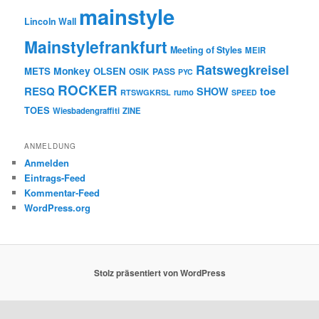
mainstyle
Lincoln Wall
Mainstylefrankfurt
Meeting of Styles
MEIR
Ratswegkreisel
Monkey
METS
OLSEN
PASS
OSIK
PYC
ROCKER
RESQ
toe
SHOW
rumo
RTSWGKRSL
SPEED
TOES
Wiesbadengraffiti
ZINE
ANMELDUNG
Anmelden
Eintrags-Feed
Kommentar-Feed
WordPress.org
Stolz präsentiert von WordPress