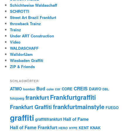
Schichtweise Waldaschaff
SCHROTTI
Street Art Brazil Frankfurt
throwback Trainz
Trainz
Under ART Construction
Video
WALDASCHAFF
WalldorfJam
Wiesbaden Graffiti
ZIP & Friends
SCHLAGWÖRTER
Bud
CREIS
ATMO
CORE
DAWO
cor
bomber
coke
DBL
Frankfurtgraffiti
frankfurt
fotojoerg
frankfurtmainstyle
Frankfurt Graffiti
FUEGO
graffiti
Hall of Fame
graffitifrankfurt
Hall of Fame Frankfurt
KENT
KNAK
HERO
HYPE