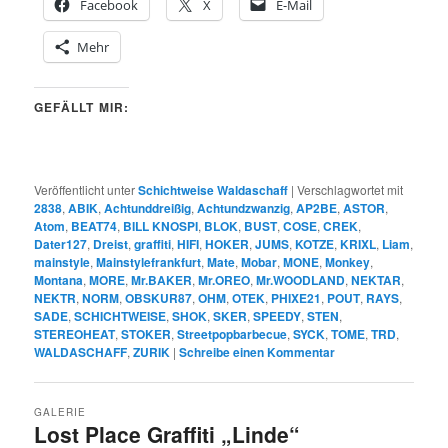
Facebook
X
E-Mail
Mehr
GEFÄLLT MIR:
Veröffentlicht unter
Schichtweise Waldaschaff
|
Verschlagwortet mit
2838
,
ABIK
,
Achtunddreißig
,
Achtundzwanzig
,
AP2BE
,
ASTOR
,
Atom
,
BEAT74
,
BILL KNOSPI
,
BLOK
,
BUST
,
COSE
,
CREK
,
Dater127
,
Dreist
,
graffiti
,
HIFI
,
HOKER
,
JUMS
,
KOTZE
,
KRIXL
,
Liam
,
mainstyle
,
Mainstylefrankfurt
,
Mate
,
Mobar
,
MONE
,
Monkey
,
Montana
,
MORE
,
Mr.BAKER
,
Mr.OREO
,
Mr.WOODLAND
,
NEKTAR
,
NEKTR
,
NORM
,
OBSKUR87
,
OHM
,
OTEK
,
PHIXE21
,
POUT
,
RAYS
,
SADE
,
SCHICHTWEISE
,
SHOK
,
SKER
,
SPEEDY
,
STEN
,
STEREOHEAT
,
STOKER
,
Streetpopbarbecue
,
SYCK
,
TOME
,
TRD
,
WALDASCHAFF
,
ZURIK
|
Schreibe einen Kommentar
GALERIE
Lost Place Graffiti „Linde“