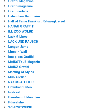
Graffiti Magazine
Graffitimagazine
Graffitivideos
Hafen Jam Raunheim
Hall of Fame Frankfurt Ratswegkreisel
HANAU GRAFFITI
ILL ZOO WOLRD
Lack & Lines
LACK UND RAUSCH
Langen Jams
Lincoln Wall
lost place Graffiti
MAINSTYLE Magazin
MAINZ Graffiti
Meeting of Styles
MuK Gießen
NAXOS-ATELIER
OffenbachHafen
Podcast
Raunheim Hafen Jam
Rüsselsheim
SCHICHTWEISE