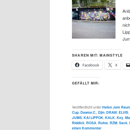
Anl
anbe
nic
Lip
Ju
SHAREN MIT: MAINSTYLE
Facebook
X
GEFÄLLT MIR:
Veröffentlicht unter
Hafen Jam Raun
Cup
,
Dawtor.C.
,
Djin
,
DRAW
,
ELVIS
,
JUMS
,
KAI LIPPOK
,
KALK
,
Key
,
Ma
Riddick
,
ROSA
,
Rufos
,
RZM
,
Sack
,
einen Kommentar