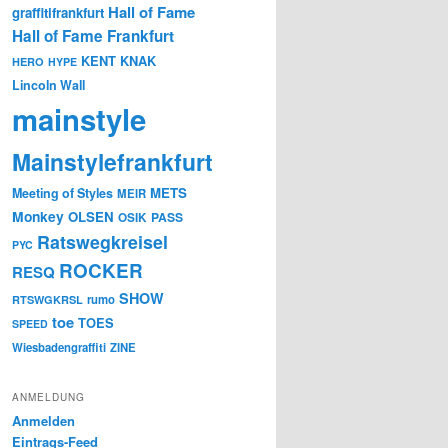
Hall of Fame
graffitifrankfurt
Hall of Fame Frankfurt
KENT
KNAK
HERO
HYPE
Lincoln Wall
mainstyle
Mainstylefrankfurt
METS
Meeting of Styles
MEIR
Monkey
OLSEN
PASS
OSIK
Ratswegkreisel
PYC
ROCKER
RESQ
SHOW
rumo
RTSWGKRSL
toe
TOES
SPEED
Wiesbadengraffiti
ZINE
ANMELDUNG
Anmelden
Eintrags-Feed