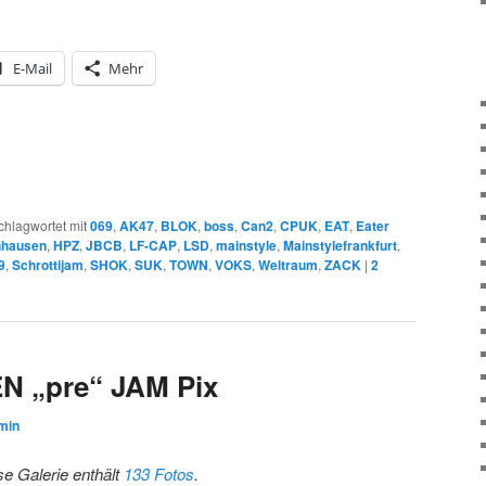
E-Mail
Mehr
chlagwortet mit
069
,
AK47
,
BLOK
,
boss
,
Can2
,
CPUK
,
EAT
,
Eater
enhausen
,
HPZ
,
JBCB
,
LF-CAP
,
LSD
,
mainstyle
,
Mainstylefrankfurt
,
9
,
Schrottijam
,
SHOK
,
SUK
,
TOWN
,
VOKS
,
Weltraum
,
ZACK
|
2
N „pre“ JAM Pix
min
se Galerie enthält
133 Fotos
.