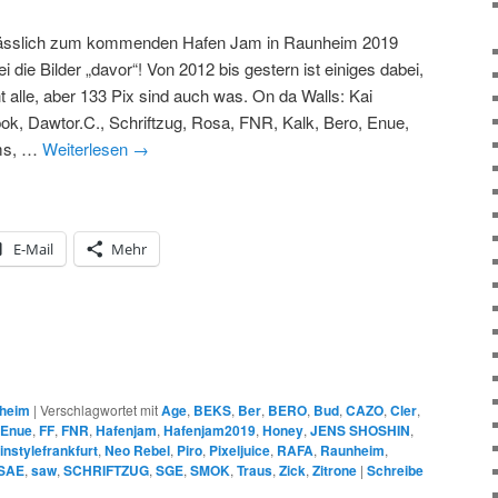
ässlich zum kommenden Hafen Jam in Raunheim 2019
i die Bilder „davor“! Von 2012 bis gestern ist einiges dabei,
ht alle, aber 133 Pix sind auch was. On da Walls: Kai
pok, Dawtor.C., Schriftzug, Rosa, FNR, Kalk, Bero, Enue,
ms, …
Weiterlesen
→
E-Mail
Mehr
heim
|
Verschlagwortet mit
Age
,
BEKS
,
Ber
,
BERO
,
Bud
,
CAZO
,
Cler
,
Enue
,
FF
,
FNR
,
Hafenjam
,
Hafenjam2019
,
Honey
,
JENS SHOSHIN
,
instylefrankfurt
,
Neo Rebel
,
Piro
,
Pixeljuice
,
RAFA
,
Raunheim
,
SAE
,
saw
,
SCHRIFTZUG
,
SGE
,
SMOK
,
Traus
,
Zick
,
Zitrone
|
Schreibe