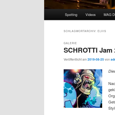
Hauptmenü
Spotting
Videos
MAG 
SCHLAGWORTARCHIV:
ELVIS
GALERIE
SCHROTTI Jam 2
Veröffentlicht am
2019-08-25
von
ad
Die
Nac
gek
Org
Get
Styl