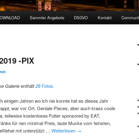
DOWNLOAD
Sammler Angebote
DSGVO
Kontakt
Communit
019 -PIX
min
se Galerie enthält
28 Fotos
.
h einigen Jahren wo ich nie konnte hat es dieses Jahr
lappt, war vor Ort. Geniale Pieces, aber auch krass coole
a, teilweise kostenloses Futter sponsored by EAT,
ränke für nen minimal Preis, laute Mucke vom feinsten,
efilehat mit unterstützt …
Weiterlesen
→