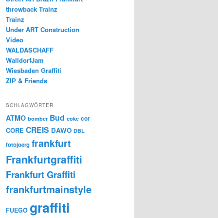
throwback Trainz
Trainz
Under ART Construction
Video
WALDASCHAFF
WalldorfJam
Wiesbaden Graffiti
ZIP & Friends
SCHLAGWÖRTER
Bud
ATMO
cor
bomber
coke
CREIS
CORE
DAWO
DBL
frankfurt
fotojoerg
Frankfurtgraffiti
Frankfurt Graffiti
frankfurtmainstyle
graffiti
FUEGO