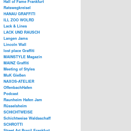
Hall of Fame Frankfurt
Ratswegkreisel
HANAU GRAFFITI
ILL ZOO WOLRD
Lack & Lines
LACK UND RAUSCH
Langen Jams
Lincoln Wall
lost place Graffiti
MAINSTYLE Magazin
MAINZ Graffiti
Meeting of Styles
MuK Gießen
NAXOS-ATELIER
OffenbachHafen
Podcast
Raunheim Hafen Jam
Rüsselsheim
SCHICHTWEISE
Schichtweise Waldaschaff
SCHROTTI
Street Art Brazil Frankfurt