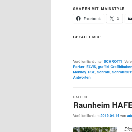
SHAREN MIT: MAINSTYLE
Facebook
X
GEFÄLLT MIR:
Veröffentlicht unter
SCHROTTI
|
Vers
Parker
,
ELVIS
,
graffiti
,
Graffitibab
Monkey
,
PSE
,
Schrotti
,
Schrotti201
Antworten
GALERIE
Raunheim HAFE
Veröffentlicht am
2019-04-14
von
ad
Die