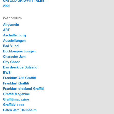
UNTOLD GRAFFITI TALES –
2026
KATEGORIEN
Allgemein
ART
Aschaffenburg
Ausstellungen
Bad Vilbel
Buchbesprechungen
Character Jam
City Ghost
Das dreckige Dutzend
EWS
Frankfurt A66 Graffiti
Frankfurt Graffiti
Frankfurt oldskool Graffiti
Graffiti Magazine
Graffitimagazine
Graffitivideos
Hafen Jam Raunheim