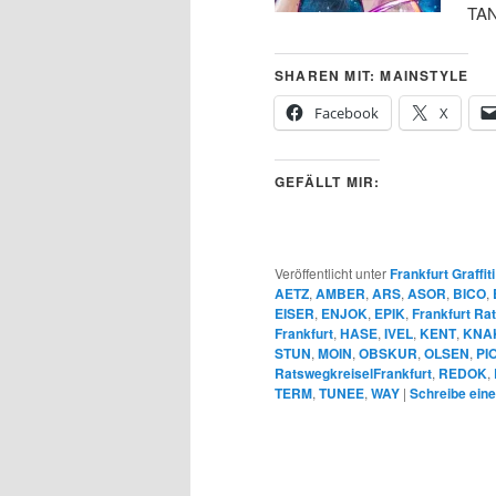
TA
SHAREN MIT: MAINSTYLE
Facebook
X
GEFÄLLT MIR:
Veröffentlicht unter
Frankfurt Graffiti
AETZ
,
AMBER
,
ARS
,
ASOR
,
BICO
,
EISER
,
ENJOK
,
EPIK
,
Frankfurt Ra
Frankfurt
,
HASE
,
IVEL
,
KENT
,
KNA
STUN
,
MOIN
,
OBSKUR
,
OLSEN
,
PI
RatswegkreiselFrankfurt
,
REDOK
,
TERM
,
TUNEE
,
WAY
|
Schreibe ein