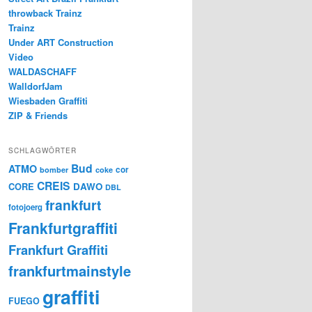
throwback Trainz
Trainz
Under ART Construction
Video
WALDASCHAFF
WalldorfJam
Wiesbaden Graffiti
ZIP & Friends
SCHLAGWÖRTER
Bud
ATMO
cor
bomber
coke
CREIS
CORE
DAWO
DBL
frankfurt
fotojoerg
Frankfurtgraffiti
Frankfurt Graffiti
frankfurtmainstyle
graffiti
FUEGO