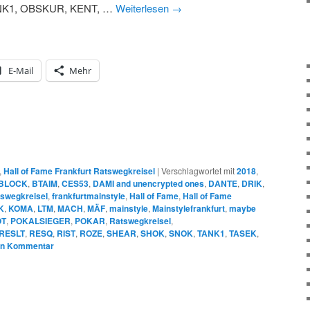
NK1, OBSKUR, KENT, …
Weiterlesen
→
E-Mail
Mehr
,
Hall of Fame Frankfurt Ratswegkreisel
|
Verschlagwortet mit
2018
,
BLOCK
,
BTAIM
,
CES53
,
DAMI and unencrypted ones
,
DANTE
,
DRIK
,
tswegkreisel
,
frankfurtmainstyle
,
Hall of Fame
,
Hall of Fame
K
,
KOMA
,
LTM
,
MACH
,
MÄF
,
mainstyle
,
Mainstylefrankfurt
,
maybe
OT
,
POKALSIEGER
,
POKAR
,
Ratswegkreisel
,
RESLT
,
RESQ
,
RIST
,
ROZE
,
SHEAR
,
SHOK
,
SNOK
,
TANK1
,
TASEK
,
en Kommentar