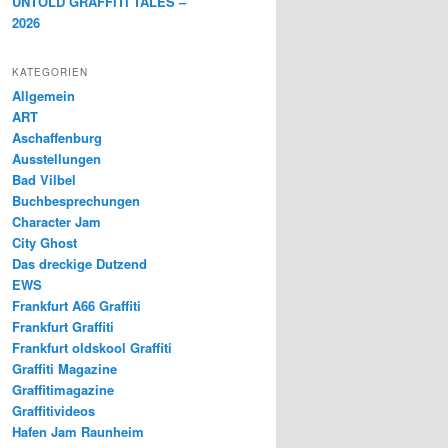
UNTOLD GRAFFITI TALES –
2026
KATEGORIEN
Allgemein
ART
Aschaffenburg
Ausstellungen
Bad Vilbel
Buchbesprechungen
Character Jam
City Ghost
Das dreckige Dutzend
EWS
Frankfurt A66 Graffiti
Frankfurt Graffiti
Frankfurt oldskool Graffiti
Graffiti Magazine
Graffitimagazine
Graffitivideos
Hafen Jam Raunheim