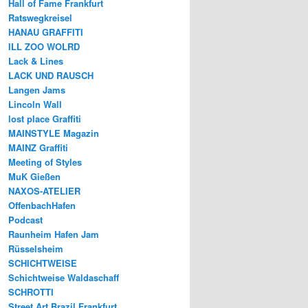
Hall of Fame Frankfurt
Ratswegkreisel
HANAU GRAFFITI
ILL ZOO WOLRD
Lack & Lines
LACK UND RAUSCH
Langen Jams
Lincoln Wall
lost place Graffiti
MAINSTYLE Magazin
MAINZ Graffiti
Meeting of Styles
MuK Gießen
NAXOS-ATELIER
OffenbachHafen
Podcast
Raunheim Hafen Jam
Rüsselsheim
SCHICHTWEISE
Schichtweise Waldaschaff
SCHROTTI
Street Art Brazil Frankfurt