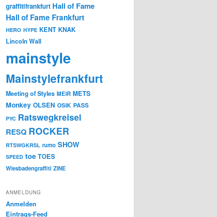
Hall of Fame
graffitifrankfurt
Hall of Fame Frankfurt
KENT
KNAK
HERO
HYPE
Lincoln Wall
mainstyle
Mainstylefrankfurt
METS
Meeting of Styles
MEIR
Monkey
OLSEN
PASS
OSIK
Ratswegkreisel
PYC
ROCKER
RESQ
SHOW
rumo
RTSWGKRSL
toe
TOES
SPEED
Wiesbadengraffiti
ZINE
ANMELDUNG
Anmelden
Eintrags-Feed