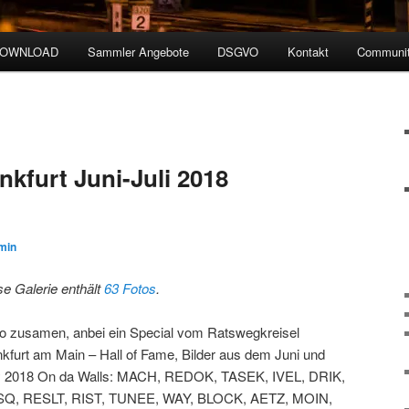
DOWNLOAD
Sammler Angebote
DSGVO
Kontakt
Communit
nkfurt Juni-Juli 2018
min
se Galerie enthält
63 Fotos
.
lo zusamen, anbei ein Special vom Ratswegkreisel
nkfurt am Main – Hall of Fame, Bilder aus dem Juni und
y 2018 On da Walls: MACH, REDOK, TASEK, IVEL, DRIK,
Q, RESLT, RIST, TUNEE, WAY, BLOCK, AETZ, MOIN,