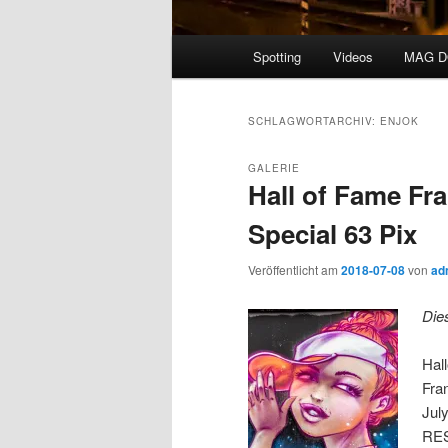
Hauptmenü
Spotting
Videos
MAG 
SCHLAGWORTARCHIV:
ENJOK
GALERIE
Hall of Fame Fra
Special 63 Pix
Veröffentlicht am
2018-07-08
von
ad
Die
Hal
Fra
Jul
RES