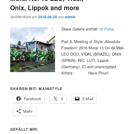
Onix, Lippok and more
Veröffentlicht am
2016-06-28
von
admin
Diese Galerie enthält
16 Fotos
.
Part 8, Meeting of Style „Absolute
Freedom“ 2016 Mural 13 On da Wall
LEO DCO, VIDAL (BRAZIL), ONIX
(SPAIN), RIC, LUTI, Lippok
(Germany), IC and unencrypted
Artists : Have Phun!
SHAREN MIT: MAINSTYLE
Facebook
X
E-Mail
Mehr
GEFÄLLT MIR: