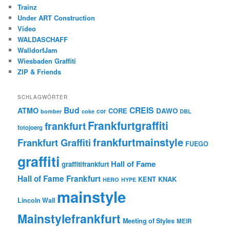
Trainz
Under ART Construction
Video
WALDASCHAFF
WalldorfJam
Wiesbaden Graffiti
ZIP & Friends
SCHLAGWÖRTER
Bud
CREIS
ATMO
CORE
DAWO
cor
bomber
coke
DBL
Frankfurtgraffiti
frankfurt
fotojoerg
frankfurtmainstyle
Frankfurt Graffiti
FUEGO
graffiti
Hall of Fame
graffitifrankfurt
Hall of Fame Frankfurt
KENT
KNAK
HERO
HYPE
mainstyle
Lincoln Wall
Mainstylefrankfurt
Meeting of Styles
MEIR