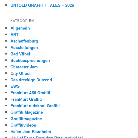
UNTOLD GRAFFITI TALES – 2026
KATEGORIEN
Allgemein
ART
Aschaffenburg
Ausstellungen
Bad Vilbel
Buchbesprechungen
Character Jam
City Ghost
Das dreckige Dutzend
EWS
Frankfurt A66 Graffiti
Frankfurt Graffiti
Frankfurt oldskool Graffiti
Graffiti Magazine
Graffitimagazine
Graffitivideos
Hafen Jam Raunheim
Hall of Fame Frankfurt Ratswegkreisel