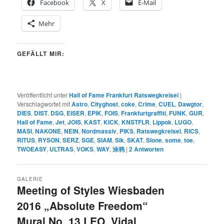
Facebook
X
E-Mail
Mehr
GEFÄLLT MIR:
Veröffentlicht unter
Hall of Fame Frankfurt Ratswegkreisel
|
Verschlagwortet mit
Astro
,
Cityghost
,
coke
,
Crime
,
CUEL
,
Dawgtor
,
DIES
,
DIST
,
DSG
,
EISER
,
EPIK
,
FOIS
,
Frankfurtgraffiti
,
FUNK
,
GUR
,
Hall of Fame
,
Jet
,
JOIS
,
KAST
,
KICK
,
KNSTFLR
,
Lippok
,
LUGO
,
MASI
,
NAKONE
,
NEIN
,
Nordmassiv
,
PIKS
,
Ratswegkreisel
,
RICS
,
RITUS
,
RYSON
,
SERZ
,
SGE
,
SIAM
,
Sik
,
SKAT
,
Slone
,
some
,
toe
,
TWOEASY
,
ULTRAS
,
VOKS
,
WAY
,
涂鸦
|
2
Antworten
GALERIE
Meeting of Styles Wiesbaden
2016 „Absolute Freedom“
Mural No. 13 LEO, Vidal,