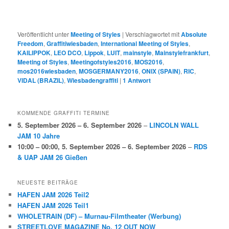
Veröffentlicht unter
Meeting of Styles
|
Verschlagwortet mit
Absolute
Freedom
,
Graffitiwiesbaden
,
International Meeting of Styles
,
KAILIPPOK
,
LEO DCO
,
Lippok
,
LUIT
,
mainstyle
,
Mainstylefrankfurt
,
Meeting of Styles
,
Meetingofstyles2016
,
MOS2016
,
mos2016wiesbaden
,
MOSGERMANY2016
,
ONIX (SPAIN)
,
RIC
,
VIDAL (BRAZIL)
,
Wiesbadengraffiti
|
1
Antwort
KOMMENDE GRAFFITI TERMINE
5. September 2026
–
6. September 2026
–
LINCOLN WALL
JAM 10 Jahre
10:00
–
00:00
,
5. September 2026
–
6. September 2026
–
RDS
& UAP JAM 26 Gießen
NEUESTE BEITRÄGE
HAFEN JAM 2026 Teil2
HAFEN JAM 2026 Teil1
WHOLETRAIN (DF) – Murnau-Filmtheater (Werbung)
STREETLOVE MAGAZINE No. 12 OUT NOW