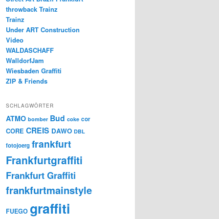
throwback Trainz
Trainz
Under ART Construction
Video
WALDASCHAFF
WalldorfJam
Wiesbaden Graffiti
ZIP & Friends
SCHLAGWÖRTER
Bud
ATMO
cor
bomber
coke
CREIS
CORE
DAWO
DBL
frankfurt
fotojoerg
Frankfurtgraffiti
Frankfurt Graffiti
frankfurtmainstyle
graffiti
FUEGO