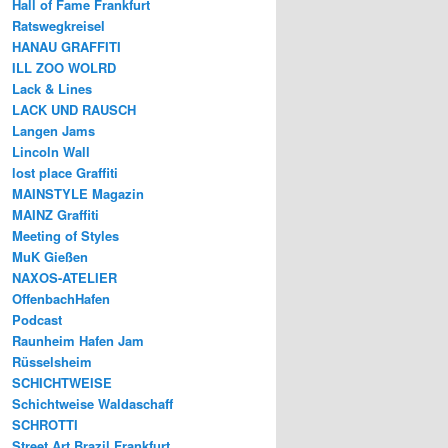
Hall of Fame Frankfurt
Ratswegkreisel
HANAU GRAFFITI
ILL ZOO WOLRD
Lack & Lines
LACK UND RAUSCH
Langen Jams
Lincoln Wall
lost place Graffiti
MAINSTYLE Magazin
MAINZ Graffiti
Meeting of Styles
MuK Gießen
NAXOS-ATELIER
OffenbachHafen
Podcast
Raunheim Hafen Jam
Rüsselsheim
SCHICHTWEISE
Schichtweise Waldaschaff
SCHROTTI
Street Art Brazil Frankfurt