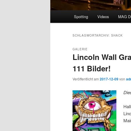
Hauptmenü
Spotting
Videos
MAG 
SCHLAGWORTARCHIV:
SHACK
GALERIE
Lincoln Wall Graf
111 Bilder!
Veröffentlicht am
2017-12-09
von
ad
Die
Hal
Lin
Mai