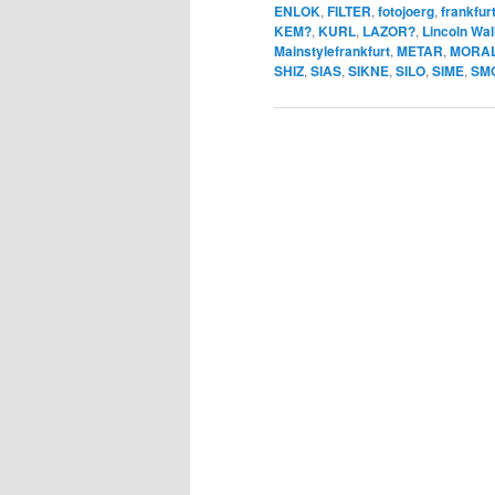
ENLOK
,
FILTER
,
fotojoerg
,
frankfur
KEM?
,
KURL
,
LAZOR?
,
Lincoln Wal
Mainstylefrankfurt
,
METAR
,
MORA
SHIZ
,
SIAS
,
SIKNE
,
SILO
,
SIME
,
SM