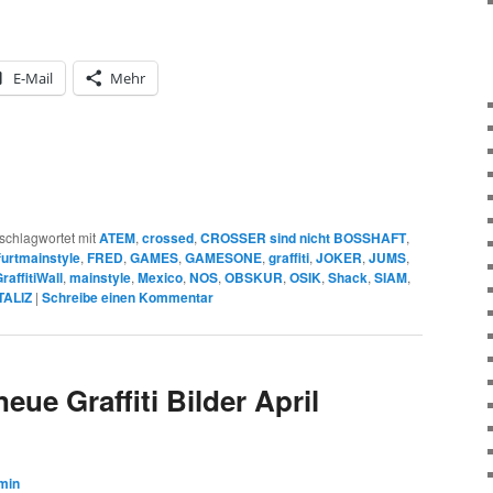
E-Mail
Mehr
schlagwortet mit
ATEM
,
crossed
,
CROSSER sind nicht BOSSHAFT
,
furtmainstyle
,
FRED
,
GAMES
,
GAMESONE
,
graffiti
,
JOKER
,
JUMS
,
raffitiWall
,
mainstyle
,
Mexico
,
NOS
,
OBSKUR
,
OSIK
,
Shack
,
SIAM
,
TALIZ
|
Schreibe einen Kommentar
eue Graffiti Bilder April
min