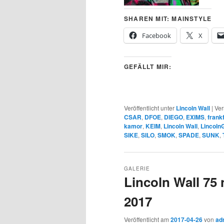
SHAREN MIT: MAINSTYLE
Facebook
X
GEFÄLLT MIR:
Veröffentlicht unter
Lincoln Wall
|
Ver
CSAR
,
DFOE
,
DIEGO
,
EXIMS
,
frank
kamor
,
KEIM
,
Lincoln Wall
,
LincolnG
SIKE
,
SILO
,
SMOK
,
SPADE
,
SUNK
,
GALERIE
Lincoln Wall 75 n
2017
Veröffentlicht am
2017-04-26
von
ad