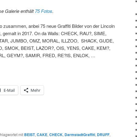
se Galerie enthält
75 Fotos
.
lo zusammen, anbei 75 neue Graffiti Bilder von der Lincoln
l, gemalt in 2017. On da Walls: CHECK, RAU?, SIME,
TAR, JUMBO, OMZ, MORAL, ILLZOO, SHACK, GUDE,
O, SMOK, BEIST, LAZOR?, OIS, YENS, CAKE, KEM?,
L, GEYM?, SAMIR, FRED, RE?IS, ENLOK, …
E-Mail
Mehr
hlagwortet mit
BEIST
,
CAKE
,
CHECK
,
DarmstadtGraffiti
,
DRUFF
,