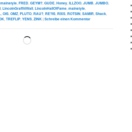
tmainstyle
,
FRED
,
GEYM?
,
GUDE
,
Honey
,
ILLZOO
,
JUMB
,
JUMBO
,
l
,
LincolnGraffitiWall
,
LincolnHallOfFame
,
mainstyle
,
L
,
OIS
,
OMZ
,
PLUTO
,
RAU?
,
RE?IS
,
RIXS
,
ROTSIN
,
SAMIR
,
Shack
,
OK
,
TREFLIP
,
YENS
,
ZINK
|
Schreibe einen Kommentar