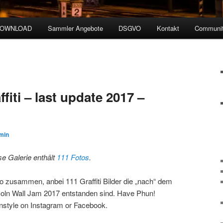
DOWNLOAD
Sammler Angebote
DSGVO
Kontakt
Communit
fiti – last update 2017 –
min
se Galerie enthält
111 Fotos
.
lo zusammen, anbei 111 Graffiti Bilder die „nach“ dem
coln Wall Jam 2017 entstanden sind. Have Phun!
nstyle on Instagram or Facebook.