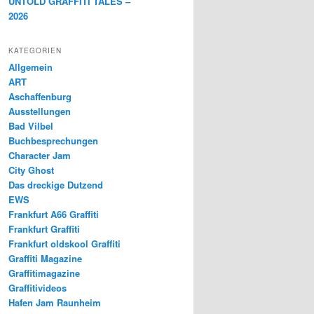
UNTOLD GRAFFITI TALES –
2026
KATEGORIEN
Allgemein
ART
Aschaffenburg
Ausstellungen
Bad Vilbel
Buchbesprechungen
Character Jam
City Ghost
Das dreckige Dutzend
EWS
Frankfurt A66 Graffiti
Frankfurt Graffiti
Frankfurt oldskool Graffiti
Graffiti Magazine
Graffitimagazine
Graffitivideos
Hafen Jam Raunheim