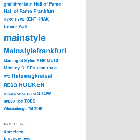
Hall of Fame
graffitifrankfurt
Hall of Fame Frankfurt
KENT
KNAK
HERO
HYPE
Lincoln Wall
mainstyle
Mainstylefrankfurt
METS
Meeting of Styles
MEIR
Monkey
OLSEN
PASS
OSIK
Ratswegkreisel
PYC
ROCKER
RESQ
SHOW
rumo
RTSWGKRSL
toe
TOES
SPEED
Wiesbadengraffiti
ZINE
ANMELDUNG
Anmelden
Eintrags-Feed