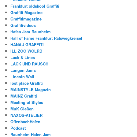
Frankfurt oldskool Graffiti
Graffiti Magazine
Graffitimagazine
Graffitivideos
Hafen Jam Raunheim
Hall of Fame Frankfurt Ratswegkreisel
HANAU GRAFFITI
ILL ZOO WOLRD
Lack & Lines
LACK UND RAUSCH
Langen Jams
Lincoln Wall
lost place Graffiti
MAINSTYLE Magazin
MAINZ Graffiti
Meeting of Styles
MuK Gießen
NAXOS-ATELIER
OffenbachHafen
Podcast
Raunheim Hafen Jam