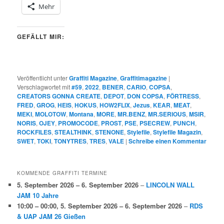
Mehr
GEFÄLLT MIR:
Veröffentlicht unter
Graffiti Magazine
,
Graffitimagazine
|
Verschlagwortet mit
#59
,
2022
,
BENER
,
CARIO
,
COPSA
,
CREATORS GONNA CREATE
,
DEPOT
,
DON COPSA
,
FÖRTRESS
,
FRED
,
GROG
,
HEIS
,
HOKUS
,
HOW2FLIX
,
Jezus
,
KEAR
,
MEAT
,
MEKI
,
MOLOTOW
,
Montana
,
MORE
,
MR.BENZ
,
MR.SERIOUS
,
MSIR
,
NORIS
,
OJEY
,
PROMOCODE
,
PROST
,
PSE
,
PSECREW
,
PUNCH
,
ROCKFILES
,
STEALTHINK
,
STENONE
,
Stylefile
,
Stylefile Magazin
,
SWET
,
TOKI
,
TONYTRES
,
TRES
,
VALE
|
Schreibe einen Kommentar
KOMMENDE GRAFFITI TERMINE
5. September 2026
–
6. September 2026
–
LINCOLN WALL
JAM 10 Jahre
10:00
–
00:00
,
5. September 2026
–
6. September 2026
–
RDS
& UAP JAM 26 Gießen