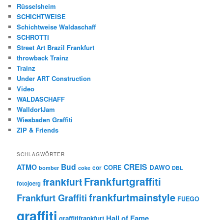
Rüsselsheim
SCHICHTWEISE
Schichtweise Waldaschaff
SCHROTTI
Street Art Brazil Frankfurt
throwback Trainz
Trainz
Under ART Construction
Video
WALDASCHAFF
WalldorfJam
Wiesbaden Graffiti
ZIP & Friends
SCHLAGWÖRTER
Bud
CREIS
ATMO
CORE
DAWO
cor
bomber
coke
DBL
Frankfurtgraffiti
frankfurt
fotojoerg
frankfurtmainstyle
Frankfurt Graffiti
FUEGO
graffiti
Hall of Fame
graffitifrankfurt