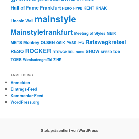
Hall of Fame Frankfurt
KENT
KNAK
HERO
HYPE
mainstyle
Lincoln Wall
Mainstylefrankfurt
Meeting of Styles
MEIR
Ratswegkreisel
Monkey
METS
OLSEN
PASS
OSIK
PYC
ROCKER
RESQ
toe
SHOW
rumo
RTSWGKRSL
SPEED
TOES
Wiesbadengraffiti
ZINE
ANMELDUNG
Anmelden
Eintrags-Feed
Kommentar-Feed
WordPress.org
Stolz präsentiert von WordPress