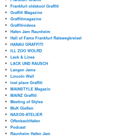
Frankfurt oldskool Graffiti
Graffiti Magazine
Graffitimagazine
Graffitivideos
Hafen Jam Raunheim
Hall of Fame Frankfurt Ratswegkreisel
HANAU GRAFFITI
ILL ZOO WOLRD
Lack & Lines
LACK UND RAUSCH
Langen Jams
Lincoln Wall
lost place Graffiti
MAINSTYLE Magazin
MAINZ Graffiti
Meeting of Styles
MuK Gießen
NAXOS-ATELIER
OffenbachHafen
Podcast
Raunheim Hafen Jam