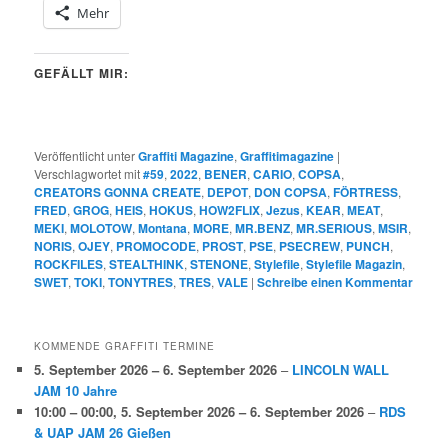
Mehr
GEFÄLLT MIR:
Veröffentlicht unter
Graffiti Magazine
,
Graffitimagazine
|
Verschlagwortet mit
#59
,
2022
,
BENER
,
CARIO
,
COPSA
,
CREATORS GONNA CREATE
,
DEPOT
,
DON COPSA
,
FÖRTRESS
,
FRED
,
GROG
,
HEIS
,
HOKUS
,
HOW2FLIX
,
Jezus
,
KEAR
,
MEAT
,
MEKI
,
MOLOTOW
,
Montana
,
MORE
,
MR.BENZ
,
MR.SERIOUS
,
MSIR
,
NORIS
,
OJEY
,
PROMOCODE
,
PROST
,
PSE
,
PSECREW
,
PUNCH
,
ROCKFILES
,
STEALTHINK
,
STENONE
,
Stylefile
,
Stylefile Magazin
,
SWET
,
TOKI
,
TONYTRES
,
TRES
,
VALE
|
Schreibe einen Kommentar
KOMMENDE GRAFFITI TERMINE
5. September 2026
–
6. September 2026
–
LINCOLN WALL
JAM 10 Jahre
10:00
–
00:00
,
5. September 2026
–
6. September 2026
–
RDS
& UAP JAM 26 Gießen