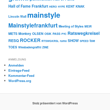
Hall of Fame Frankfurt
KENT
KNAK
HERO
HYPE
mainstyle
Lincoln Wall
Mainstylefrankfurt
Meeting of Styles
MEIR
Ratswegkreisel
Monkey
METS
OLSEN
PASS
OSIK
PYC
ROCKER
RESQ
toe
SHOW
rumo
RTSWGKRSL
SPEED
TOES
Wiesbadengraffiti
ZINE
ANMELDUNG
Anmelden
Eintrags-Feed
Kommentar-Feed
WordPress.org
Stolz präsentiert von WordPress