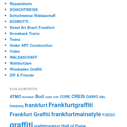
Rüsselsheim
SCHICHTWEISE
Schichtweise Waldaschaff
SCHROTTI
Street Art Brazil Frankfurt
throwback Trainz
Trainz
Under ART Construction
Video
WALDASCHAFF
WalldorfJam
Wiesbaden Graffiti
ZIP & Friends
SCHLAGWÖRTER
Bud
CREIS
ATMO
CORE
DAWO
cor
bomber
coke
DBL
Frankfurtgraffiti
frankfurt
fotojoerg
frankfurtmainstyle
Frankfurt Graffiti
FUEGO
graffiti
Hall of Fame
graffitifrankfurt