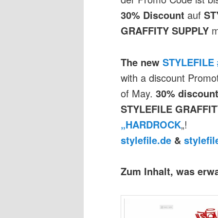
30% Discount
auf
ST
GRAFFITY SUPPLY
m
The new
STYLEFILE
with a discount Promot
of May.
30% discount
STYLEFILE GRAFFIT
„HARDROCK
„!
stylefile.de
&
stylefi
Zum Inhalt, was erwa