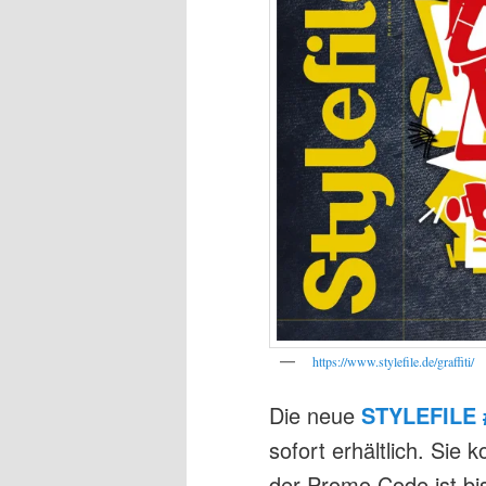
https://www.stylefile.de/graffiti/
Die neue
STYLEFILE 
sofort erhältlich. Sie
der Promo Code ist bi