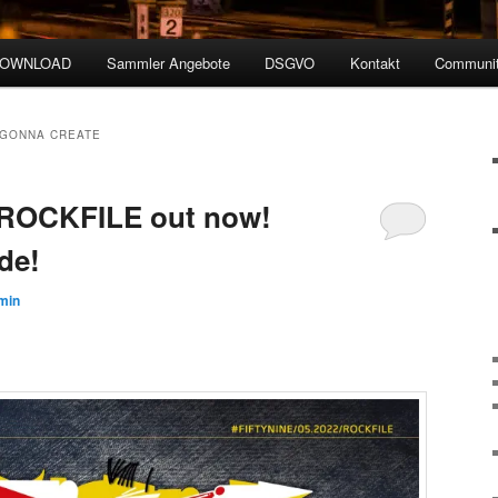
DOWNLOAD
Sammler Angebote
DSGVO
Kontakt
Communit
 GONNA CREATE
 ROCKFILE out now!
de!
min