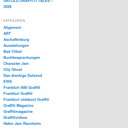
UNTOLD GRAFFITI TALES –
2026
KATEGORIEN
Allgemein
ART
Aschaffenburg
Ausstellungen
Bad Vilbel
Buchbesprechungen
Character Jam
City Ghost
Das dreckige Dutzend
EWS
Frankfurt A66 Graffiti
Frankfurt Graffiti
Frankfurt oldskool Graffiti
Graffiti Magazine
Graffitimagazine
Graffitivideos
Hafen Jam Raunheim