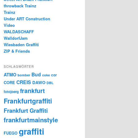
throwback Trainz
Trainz
Under ART Construction
Video
WALDASCHAFF
WalldorfJam
Wiesbaden Graffiti
ZIP & Friends
SCHLAGWÖRTER
Bud
ATMO
cor
bomber
coke
CREIS
CORE
DAWO
DBL
frankfurt
fotojoerg
Frankfurtgraffiti
Frankfurt Graffiti
frankfurtmainstyle
graffiti
FUEGO