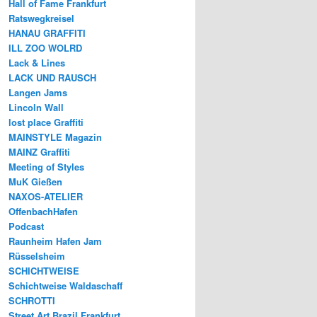
Hall of Fame Frankfurt
Ratswegkreisel
HANAU GRAFFITI
ILL ZOO WOLRD
Lack & Lines
LACK UND RAUSCH
Langen Jams
Lincoln Wall
lost place Graffiti
MAINSTYLE Magazin
MAINZ Graffiti
Meeting of Styles
MuK Gießen
NAXOS-ATELIER
OffenbachHafen
Podcast
Raunheim Hafen Jam
Rüsselsheim
SCHICHTWEISE
Schichtweise Waldaschaff
SCHROTTI
Street Art Brazil Frankfurt