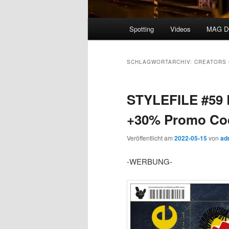
Hauptmenü
Spotting
Videos
MAG 
SCHLAGWORTARCHIV:
CREATORS
STYLEFILE #59
+30% Promo Co
Veröffentlicht am
2022-05-15
von
ad
-WERBUNG-