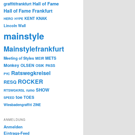
Hall of Fame
graffitifrankfurt
Hall of Fame Frankfurt
KENT
KNAK
HERO
HYPE
Lincoln Wall
mainstyle
Mainstylefrankfurt
METS
Meeting of Styles
MEIR
Monkey
OLSEN
PASS
OSIK
Ratswegkreisel
PYC
ROCKER
RESQ
SHOW
rumo
RTSWGKRSL
toe
TOES
SPEED
Wiesbadengraffiti
ZINE
ANMELDUNG
Anmelden
Eintrags-Feed