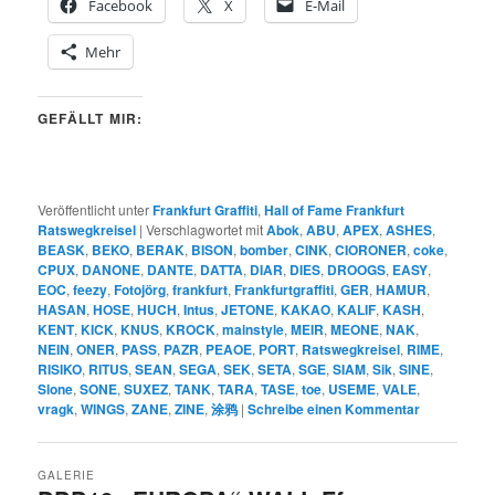
Facebook
X
E-Mail
Mehr
GEFÄLLT MIR:
Veröffentlicht unter
Frankfurt Graffiti
,
Hall of Fame Frankfurt
Ratswegkreisel
|
Verschlagwortet mit
Abok
,
ABU
,
APEX
,
ASHES
,
BEASK
,
BEKO
,
BERAK
,
BISON
,
bomber
,
CINK
,
CIORONER
,
coke
,
CPUX
,
DANONE
,
DANTE
,
DATTA
,
DIAR
,
DIES
,
DROOGS
,
EASY
,
EOC
,
feezy
,
Fotojörg
,
frankfurt
,
Frankfurtgraffiti
,
GER
,
HAMUR
,
HASAN
,
HOSE
,
HUCH
,
Intus
,
JETONE
,
KAKAO
,
KALIF
,
KASH
,
KENT
,
KICK
,
KNUS
,
KROCK
,
mainstyle
,
MEIR
,
MEONE
,
NAK
,
NEIN
,
ONER
,
PASS
,
PAZR
,
PEAOE
,
PORT
,
Ratswegkreisel
,
RIME
,
RISIKO
,
RITUS
,
SEAN
,
SEGA
,
SEK
,
SETA
,
SGE
,
SIAM
,
Sik
,
SINE
,
Slone
,
SONE
,
SUXEZ
,
TANK
,
TARA
,
TASE
,
toe
,
USEME
,
VALE
,
vragk
,
WINGS
,
ZANE
,
ZINE
,
涂鸦
|
Schreibe einen Kommentar
GALERIE