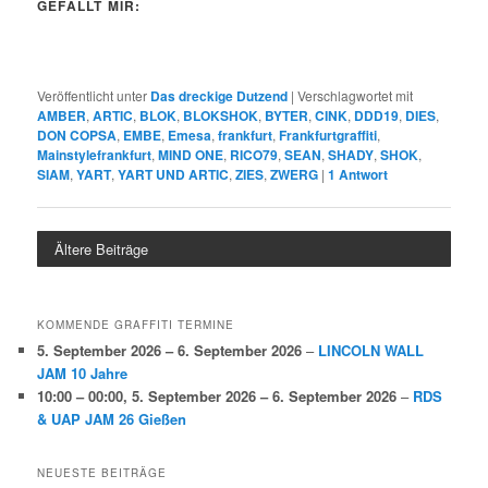
GEFÄLLT MIR:
Veröffentlicht unter
Das dreckige Dutzend
|
Verschlagwortet mit
AMBER
,
ARTIC
,
BLOK
,
BLOKSHOK
,
BYTER
,
CINK
,
DDD19
,
DIES
,
DON COPSA
,
EMBE
,
Emesa
,
frankfurt
,
Frankfurtgraffiti
,
Mainstylefrankfurt
,
MIND ONE
,
RICO79
,
SEAN
,
SHADY
,
SHOK
,
SIAM
,
YART
,
YART UND ARTIC
,
ZIES
,
ZWERG
|
1
Antwort
Ältere Beiträge
KOMMENDE GRAFFITI TERMINE
5. September 2026
–
6. September 2026
–
LINCOLN WALL
JAM 10 Jahre
10:00
–
00:00
,
5. September 2026
–
6. September 2026
–
RDS
& UAP JAM 26 Gießen
NEUESTE BEITRÄGE