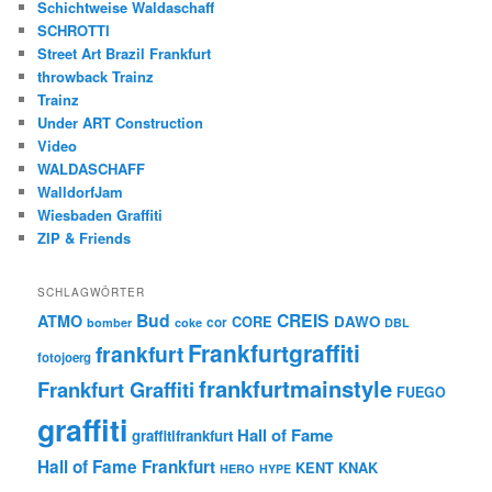
Schichtweise Waldaschaff
SCHROTTI
Street Art Brazil Frankfurt
throwback Trainz
Trainz
Under ART Construction
Video
WALDASCHAFF
WalldorfJam
Wiesbaden Graffiti
ZIP & Friends
SCHLAGWÖRTER
Bud
CREIS
ATMO
CORE
DAWO
cor
bomber
coke
DBL
Frankfurtgraffiti
frankfurt
fotojoerg
frankfurtmainstyle
Frankfurt Graffiti
FUEGO
graffiti
Hall of Fame
graffitifrankfurt
Hall of Fame Frankfurt
KENT
KNAK
HERO
HYPE