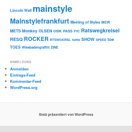
mainstyle
Lincoln Wall
Mainstylefrankfurt
Meeting of Styles
MEIR
Ratswegkreisel
Monkey
METS
OLSEN
PASS
OSIK
PYC
ROCKER
RESQ
toe
SHOW
rumo
RTSWGKRSL
SPEED
TOES
Wiesbadengraffiti
ZINE
ANMELDUNG
Anmelden
Eintrags-Feed
Kommentar-Feed
WordPress.org
Stolz präsentiert von WordPress