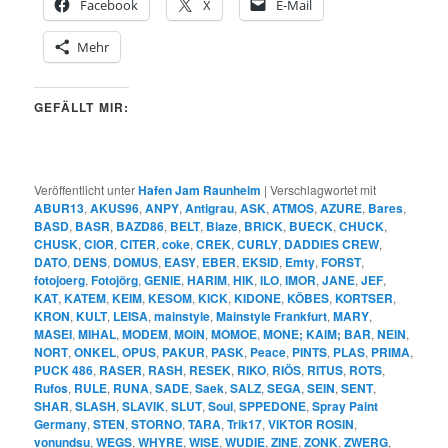
Facebook
X
E-Mail
Mehr
GEFÄLLT MIR:
Veröffentlicht unter
Hafen Jam Raunheim
|
Verschlagwortet mit
ABUR13
,
AKUS96
,
ANPY
,
Antigrau
,
ASK
,
ATMOS
,
AZURE
,
Bares
,
BASD
,
BASR
,
BAZD86
,
BELT
,
Blaze
,
BRICK
,
BUECK
,
CHUCK
,
CHUSK
,
CIOR
,
CITER
,
coke
,
CREK
,
CURLY
,
DADDIES CREW
,
DATO
,
DENS
,
DOMUS
,
EASY
,
EBER
,
EKSID
,
Emty
,
FORST
,
fotojoerg
,
Fotojörg
,
GENIE
,
HARIM
,
HIK
,
ILO
,
IMOR
,
JANE
,
JEF
,
KAT
,
KATEM
,
KEIM
,
KESOM
,
KICK
,
KIDONE
,
KÖBES
,
KORTSER
,
KRON
,
KULT
,
LEISA
,
mainstyle
,
Mainstyle Frankfurt
,
MARY
,
MASEI
,
MIHAL
,
MODEM
,
MOIN
,
MOMOE
,
MONE; KAIM; BAR
,
NEIN
,
NORT
,
ONKEL
,
OPUS
,
PAKUR
,
PASK
,
Peace
,
PINTS
,
PLAS
,
PRIMA
,
PUCK 486
,
RASER
,
RASH
,
RESEK
,
RIKO
,
RIÖS
,
RITUS
,
ROTS
,
Rufos
,
RULE
,
RUNA
,
SADE
,
Saek
,
SALZ
,
SEGA
,
SEIN
,
SENT
,
SHAR
,
SLASH
,
SLAVIK
,
SLUT
,
Soul
,
SPPEDONE
,
Spray Paint
Germany
,
STEN
,
STORNO
,
TARA
,
Trik17
,
VIKTOR ROSIN
,
vonundsu
,
WEGS
,
WHYRE
,
WISE
,
WUDIE
,
ZINE
,
ZONK
,
ZWERG
,