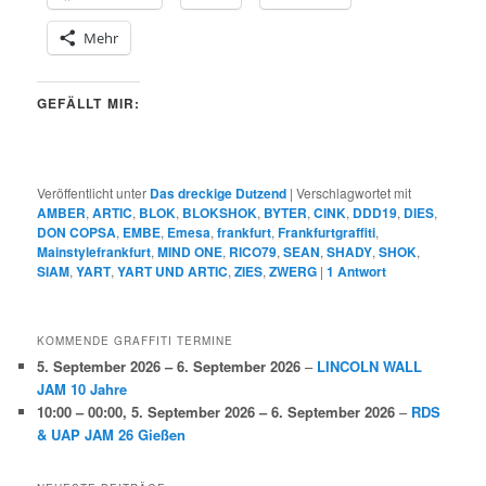
Mehr
GEFÄLLT MIR:
Veröffentlicht unter
Das dreckige Dutzend
|
Verschlagwortet mit
AMBER
,
ARTIC
,
BLOK
,
BLOKSHOK
,
BYTER
,
CINK
,
DDD19
,
DIES
,
DON COPSA
,
EMBE
,
Emesa
,
frankfurt
,
Frankfurtgraffiti
,
Mainstylefrankfurt
,
MIND ONE
,
RICO79
,
SEAN
,
SHADY
,
SHOK
,
SIAM
,
YART
,
YART UND ARTIC
,
ZIES
,
ZWERG
|
1
Antwort
KOMMENDE GRAFFITI TERMINE
5. September 2026
–
6. September 2026
–
LINCOLN WALL
JAM 10 Jahre
10:00
–
00:00
,
5. September 2026
–
6. September 2026
–
RDS
& UAP JAM 26 Gießen