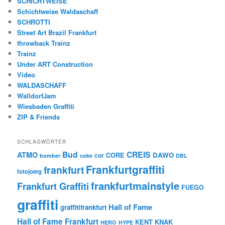
SCHICHTWEISE
Schichtweise Waldaschaff
SCHROTTI
Street Art Brazil Frankfurt
throwback Trainz
Trainz
Under ART Construction
Video
WALDASCHAFF
WalldorfJam
Wiesbaden Graffiti
ZIP & Friends
SCHLAGWÖRTER
Bud
CREIS
ATMO
CORE
DAWO
cor
bomber
coke
DBL
Frankfurtgraffiti
frankfurt
fotojoerg
frankfurtmainstyle
Frankfurt Graffiti
FUEGO
graffiti
Hall of Fame
graffitifrankfurt
Hall of Fame Frankfurt
KENT
KNAK
HERO
HYPE