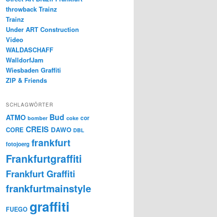
throwback Trainz
Trainz
Under ART Construction
Video
WALDASCHAFF
WalldorfJam
Wiesbaden Graffiti
ZIP & Friends
SCHLAGWÖRTER
Bud
ATMO
cor
bomber
coke
CREIS
CORE
DAWO
DBL
frankfurt
fotojoerg
Frankfurtgraffiti
Frankfurt Graffiti
frankfurtmainstyle
graffiti
FUEGO