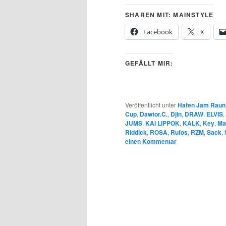
SHAREN MIT: MAINSTYLE
Facebook
X
GEFÄLLT MIR:
Veröffentlicht unter
Hafen Jam Raun
Cup
,
Dawtor.C.
,
Djin
,
DRAW
,
ELVIS
,
JUMS
,
KAI LIPPOK
,
KALK
,
Key
,
Ma
Riddick
,
ROSA
,
Rufos
,
RZM
,
Sack
,
einen Kommentar