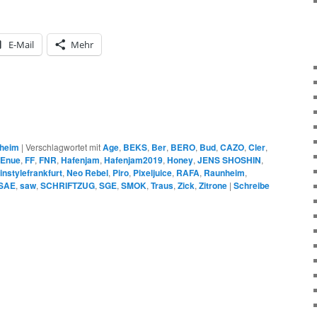
E-Mail
Mehr
heim
|
Verschlagwortet mit
Age
,
BEKS
,
Ber
,
BERO
,
Bud
,
CAZO
,
Cler
,
Enue
,
FF
,
FNR
,
Hafenjam
,
Hafenjam2019
,
Honey
,
JENS SHOSHIN
,
instylefrankfurt
,
Neo Rebel
,
Piro
,
Pixeljuice
,
RAFA
,
Raunheim
,
SAE
,
saw
,
SCHRIFTZUG
,
SGE
,
SMOK
,
Traus
,
Zick
,
Zitrone
|
Schreibe