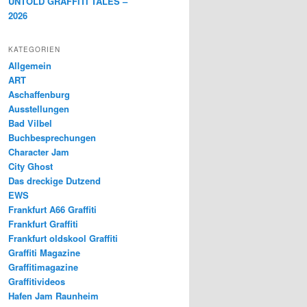
UNTOLD GRAFFITI TALES –
2026
KATEGORIEN
Allgemein
ART
Aschaffenburg
Ausstellungen
Bad Vilbel
Buchbesprechungen
Character Jam
City Ghost
Das dreckige Dutzend
EWS
Frankfurt A66 Graffiti
Frankfurt Graffiti
Frankfurt oldskool Graffiti
Graffiti Magazine
Graffitimagazine
Graffitivideos
Hafen Jam Raunheim