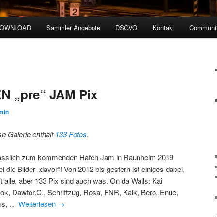
DOWNLOAD
Sammler Angebote
DSGVO
Kontakt
Communit
N „pre“ JAM Pix
min
se Galerie enthält
133 Fotos
.
ässlich zum kommenden Hafen Jam in Raunheim 2019
i die Bilder „davor“! Von 2012 bis gestern ist einiges dabei,
ht alle, aber 133 Pix sind auch was. On da Walls: Kai
pok, Dawtor.C., Schriftzug, Rosa, FNR, Kalk, Bero, Enue,
ms, …
Weiterlesen
→