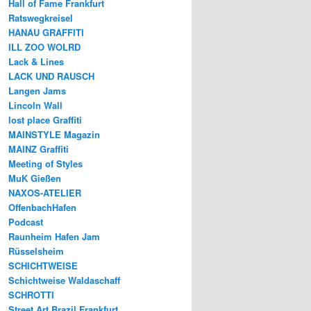
Hall of Fame Frankfurt
Ratswegkreisel
HANAU GRAFFITI
ILL ZOO WOLRD
Lack & Lines
LACK UND RAUSCH
Langen Jams
Lincoln Wall
lost place Graffiti
MAINSTYLE Magazin
MAINZ Graffiti
Meeting of Styles
MuK Gießen
NAXOS-ATELIER
OffenbachHafen
Podcast
Raunheim Hafen Jam
Rüsselsheim
SCHICHTWEISE
Schichtweise Waldaschaff
SCHROTTI
Street Art Brazil Frankfurt