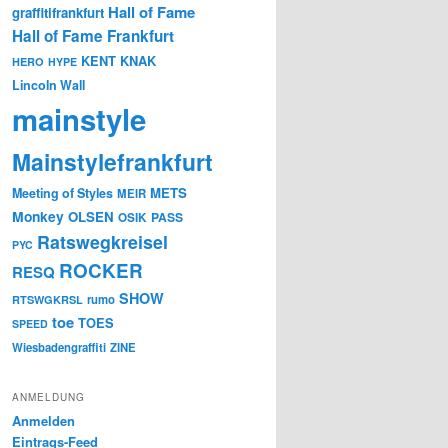
Hall of Fame
graffitifrankfurt
Hall of Fame Frankfurt
KENT
KNAK
HERO
HYPE
Lincoln Wall
mainstyle
Mainstylefrankfurt
METS
Meeting of Styles
MEIR
Monkey
OLSEN
PASS
OSIK
Ratswegkreisel
PYC
ROCKER
RESQ
SHOW
rumo
RTSWGKRSL
toe
TOES
SPEED
Wiesbadengraffiti
ZINE
ANMELDUNG
Anmelden
Eintrags-Feed