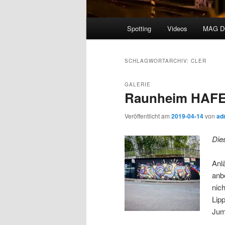
Hauptmenü
Spotting
Videos
MAG 
SCHLAGWORTARCHIV:
CLER
GALERIE
Raunheim HAFE
Veröffentlicht am
2019-04-14
von
ad
Die
Anl
anbe
nic
Lip
Ju