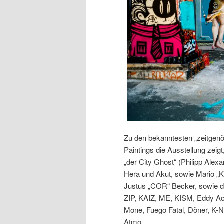
Zu den bekanntesten „zeitgenö
Paintings die Ausstellung zei
„der City Ghost“ (Philipp Al
Hera und Akut, sowie Mario „K
Justus „COR“ Becker, sowie di
ZIP, KAIZ, ME, KISM, Eddy Ac
Mone, Fuego Fatal, Döner, K
Atmo.