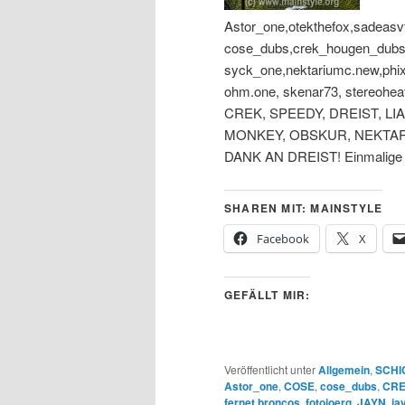
Astor_one,otekthefox,sadeas
cose_dubs,crek_hougen_dubs,
syck_one,nektariumc.new,phixe
ohm.one, skenar73, stereoh
CREK, SPEEDY, DREIST, LI
MONKEY, OBSKUR, NEKTAR,
DANK AN DREIST! Einmalige 
SHAREN MIT: MAINSTYLE
Facebook
X
GEFÄLLT MIR:
Veröffentlicht unter
Allgemein
,
SCHI
Astor_one
,
COSE
,
cose_dubs
,
CR
fernet.broncos
,
fotojoerg
,
JAYN
,
ja