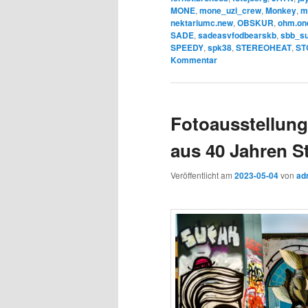
MONE
,
mone_uzi_crew
,
Monkey
,
m
nektariumc.new
,
OBSKUR
,
ohm.on
SADE
,
sadeasvfodbearskb
,
sbb_s
SPEEDY
,
spk38
,
STEREOHEAT
,
ST
Kommentar
Fotoausstellun
aus 40 Jahren St
Veröffentlicht am
2023-05-04
von
ad