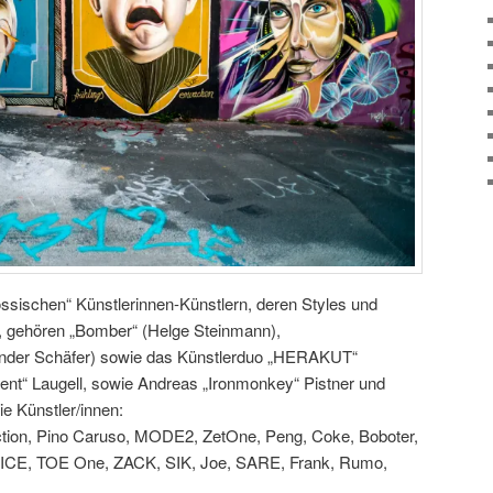
ssischen“ Künstlerinnen-Künstlern, deren Styles und
gt, gehören „Bomber“ (Helge Steinmann),
exander Schäfer) sowie das Künstlerduo „HERAKUT“
ent“ Laugell, sowie Andreas „Ironmonkey“ Pistner und
e Künstler/innen:
tion, Pino Caruso, MODE2, ZetOne, Peng, Coke, Boboter,
-NICE, TOE One, ZACK, SIK, Joe, SARE, Frank, Rumo,