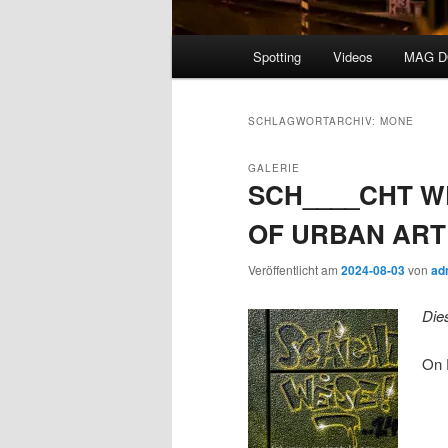
Hauptmenü
Spotting
Videos
MAG 
SCHLAGWORTARCHIV:
MONE
GALERIE
SCH____CHT WE
OF URBAN ART 
Veröffentlicht am
2024-08-03
von
ad
Die
On 