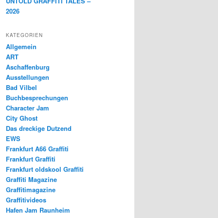
UNTOLD GRAFFITI TALES –
2026
KATEGORIEN
Allgemein
ART
Aschaffenburg
Ausstellungen
Bad Vilbel
Buchbesprechungen
Character Jam
City Ghost
Das dreckige Dutzend
EWS
Frankfurt A66 Graffiti
Frankfurt Graffiti
Frankfurt oldskool Graffiti
Graffiti Magazine
Graffitimagazine
Graffitivideos
Hafen Jam Raunheim