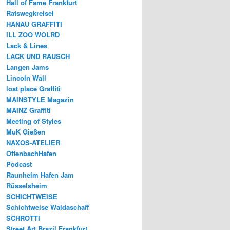
Hall of Fame Frankfurt
Ratswegkreisel
HANAU GRAFFITI
ILL ZOO WOLRD
Lack & Lines
LACK UND RAUSCH
Langen Jams
Lincoln Wall
lost place Graffiti
MAINSTYLE Magazin
MAINZ Graffiti
Meeting of Styles
MuK Gießen
NAXOS-ATELIER
OffenbachHafen
Podcast
Raunheim Hafen Jam
Rüsselsheim
SCHICHTWEISE
Schichtweise Waldaschaff
SCHROTTI
Street Art Brazil Frankfurt