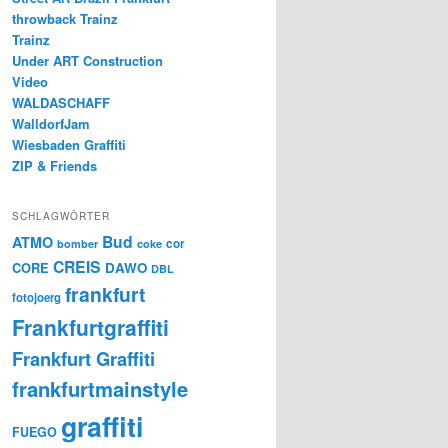
throwback Trainz
Trainz
Under ART Construction
Video
WALDASCHAFF
WalldorfJam
Wiesbaden Graffiti
ZIP & Friends
SCHLAGWÖRTER
Bud
ATMO
cor
bomber
coke
CREIS
CORE
DAWO
DBL
frankfurt
fotojoerg
Frankfurtgraffiti
Frankfurt Graffiti
frankfurtmainstyle
graffiti
FUEGO