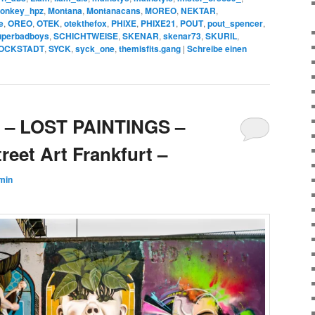
onkey_hpz
,
Montana
,
Montanacans
,
MOREO
,
NEKTAR
,
e
,
OREO
,
OTEK
,
otekthefox
,
PHIXE
,
PHIXE21
,
POUT
,
pout_spencer
,
uperbadboys
,
SCHICHTWEISE
,
SKENAR
,
skenar73
,
SKURIL
,
OCKSTADT
,
SYCK
,
syck_one
,
themisfits.gang
|
Schreibe einen
g – LOST PAINTINGS –
reet Art Frankfurt –
min