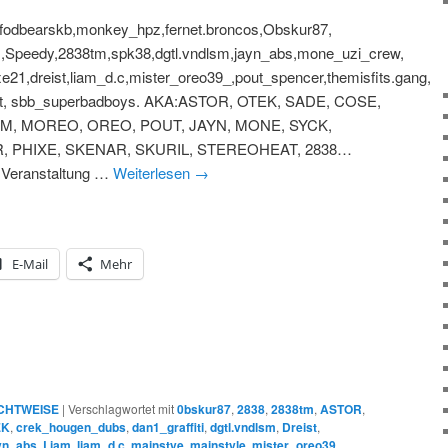
vfodbearskb,monkey_hpz,fernet.broncos,Obskur87,
Speedy,2838tm,spk38,dgtl.vndlsm,jayn_abs,mone_uzi_crew,
21,dreist,liam_d.c,mister_oreo39_,pout_spencer,themisfits.gang,
eat, sbb_superbadboys. AKA:ASTOR, OTEK, SADE, COSE,
AM, MOREO, OREO, POUT, JAYN, MONE, SYCK,
 PHIXE, SKENAR, SKURIL, STEREOHEAT, 2838…
Veranstaltung …
Weiterlesen
→
E-Mail
Mehr
CHTWEISE
|
Verschlagwortet mit
0bskur87
,
2838
,
2838tm
,
ASTOR
,
EK
,
crek_hougen_dubs
,
dan1_graffiti
,
dgtl.vndlsm
,
Dreist
,
yn_abs
,
Liam
,
liam_d.c
,
mainstye
,
mainstyle
,
mister_oreo39_
,