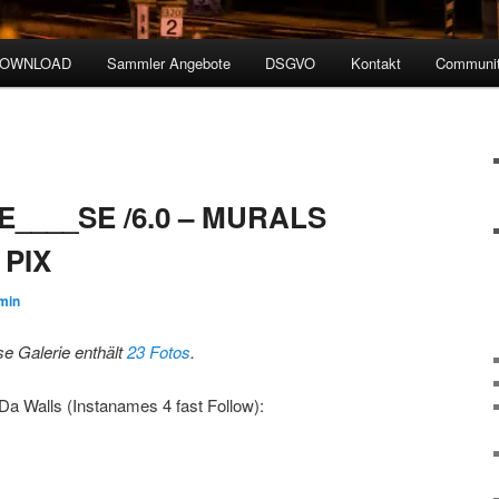
DOWNLOAD
Sammler Angebote
DSGVO
Kontakt
Communit
____SE /6.0 – MURALS
PIX
min
se Galerie enthält
23 Fotos
.
Da Walls (Instanames 4 fast Follow):