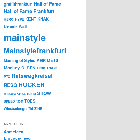
Hall of Fame
graffitifrankfurt
Hall of Fame Frankfurt
KENT
KNAK
HERO
HYPE
Lincoln Wall
mainstyle
Mainstylefrankfurt
METS
Meeting of Styles
MEIR
Monkey
OLSEN
PASS
OSIK
Ratswegkreisel
PYC
ROCKER
RESQ
SHOW
rumo
RTSWGKRSL
toe
TOES
SPEED
Wiesbadengraffiti
ZINE
ANMELDUNG
Anmelden
Eintrags-Feed