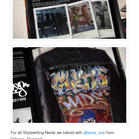
For all Stylewriting-Nerds we talked with
@prins_one
from
Odense, Denmark