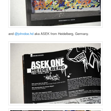
and
@johndoe.hd
aka ASEK from Heidelberg, Germany.