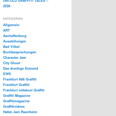
UNTOLD GRAFFITI TALES –
2026
KATEGORIEN
Allgemein
ART
Aschaffenburg
Ausstellungen
Bad Vilbel
Buchbesprechungen
Character Jam
City Ghost
Das dreckige Dutzend
EWS
Frankfurt A66 Graffiti
Frankfurt Graffiti
Frankfurt oldskool Graffiti
Graffiti Magazine
Graffitimagazine
Graffitivideos
Hafen Jam Raunheim