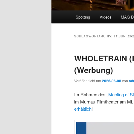
Hauptmenü
Spotting
Videos
MAG 
SCHLAGWORTARCHIV:
17.JUNI.20
WHOLETRAIN (DF
(Werbung)
Veröffentlicht am
2026-06-08
von
ad
Im Rahmen des
„Meeting of S
im Murnau-Filmtheater am Mi. 
erhältlich
!