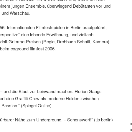
einem jungen Ensemble, überwiegend Debütanten vor und
n und Warschau.
Internationalen Filmfestspielen in Berlin uraufgeführt,
Perspective“ eine lobende Erwähnung, und vielfach
 Adolf-Grimme-Preisen (Regie, Drehbuch Schnitt, Kamera)
beim exground filmfest 2006.
 – und die Stadt zur Leinwand machen: Florian Gaags
iert eine Graffiti-Crew als moderne Helden zwischen
r Passion.“ (Spiegel Online)
pürbarer Nähe zum Underground. – Sehenswert!“ (tip berlin)