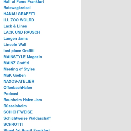
Hall of Fame Frankfurt
Ratswegkreisel
HANAU GRAFFITI
ILL ZOO WOLRD
Lack & Lines
LACK UND RAUSCH
Langen Jams
Lincoln Wall
lost place Graffiti
MAINSTYLE Magazin
MAINZ Graffiti
Meeting of Styles
MuK Gießen
NAXOS-ATELIER
OffenbachHafen
Podcast
Raunheim Hafen Jam
Rüsselsheim
SCHICHTWEISE
Schichtweise Waldaschaff
SCHROTTI
Street Art Brazil Frankfurt