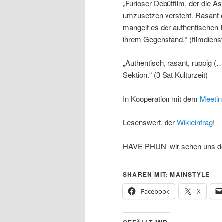
„Furioser Debütfilm, der die Äst
umzusetzen versteht. Rasant e
mangelt es der authentischen 
ihrem Gegenstand.“ (filmdiens
„Authentisch, rasant, ruppig 
Sektion.“ (3 Sat Kulturzeit)
In Kooperation mit dem
Meetin
Lesenswert, der
Wikieintrag
!
HAVE PHUN, wir sehen uns d
SHAREN MIT: MAINSTYLE
Facebook
X
GEFÄLLT MIR: