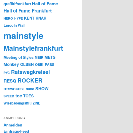
Hall of Fame
graffitifrankfurt
Hall of Fame Frankfurt
KENT
KNAK
HERO
HYPE
Lincoln Wall
mainstyle
Mainstylefrankfurt
METS
Meeting of Styles
MEIR
Monkey
OLSEN
PASS
OSIK
Ratswegkreisel
PYC
ROCKER
RESQ
SHOW
rumo
RTSWGKRSL
toe
TOES
SPEED
Wiesbadengraffiti
ZINE
ANMELDUNG
Anmelden
Eintrags-Feed