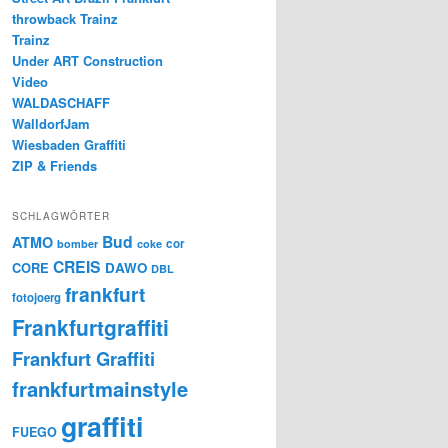
throwback Trainz
Trainz
Under ART Construction
Video
WALDASCHAFF
WalldorfJam
Wiesbaden Graffiti
ZIP & Friends
SCHLAGWÖRTER
Bud
ATMO
cor
bomber
coke
CREIS
CORE
DAWO
DBL
frankfurt
fotojoerg
Frankfurtgraffiti
Frankfurt Graffiti
frankfurtmainstyle
graffiti
FUEGO