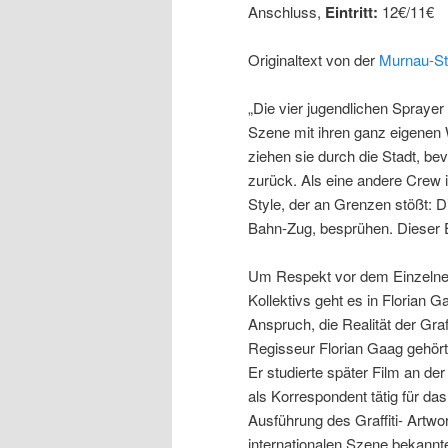
Anschluss,
Eintritt:
12€/11€
Originaltext von der
Murnau-St
„Die vier jugendlichen Sprayer
Szene mit ihren ganz eigene
ziehen sie durch die Stadt, bev
zurück. Als eine andere Crew 
Style, der an Grenzen stößt:
Bahn-Zug, besprühen. Dieser E
Um Respekt vor dem Einzelnen
Kollektivs geht es in Florian
Anspruch, die Realität der Gra
Regisseur Florian Gaag gehört
Er studierte später Film an der
als Korrespondent tätig für da
Ausführung des Graffiti- Artwo
internationalen Szene bekannt