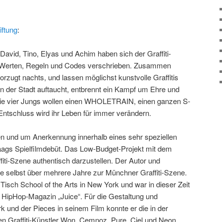
iftung
:
 David, Tino, Elyas und Achim haben sich der Graffiti-
n Werten, Regeln und Codes verschrieben. Zusammen
orzugt nachts, und lassen möglichst kunstvolle Graffitis
in der Stadt auftaucht, entbrennt ein Kampf um Ehre und
 Die vier Jungs wollen einen WHOLETRAIN, einen ganzen S-
ntschluss wird ihr Leben für immer verändern.
 und um Anerkennung innerhalb eines sehr speziellen
 Gaags Spielfilmdebüt. Das Low-Budget-Projekt mit dem
ffiti-Szene authentisch darzustellen. Der Autor und
e selbst über mehrere Jahre zur Münchner Graffiti-Szene.
 Tisch School of the Arts in New York und war in dieser Zeit
s HipHop-Magazin „Juice“. Für die Gestaltung und
rk und der Pieces in seinem Film konnte er die in der
en Graffiti-Künstler Won, Cemnoz, Pure, Ciel und Neon