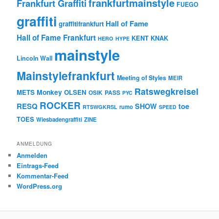
frankfurtmainstyle
Frankfurt Graffiti
FUEGO
graffiti
Hall of Fame
graffitifrankfurt
Hall of Fame Frankfurt
KENT
KNAK
HERO
HYPE
mainstyle
Lincoln Wall
Mainstylefrankfurt
Meeting of Styles
MEIR
Ratswegkreisel
Monkey
METS
OLSEN
PASS
OSIK
PYC
ROCKER
RESQ
toe
SHOW
rumo
RTSWGKRSL
SPEED
TOES
Wiesbadengraffiti
ZINE
ANMELDUNG
Anmelden
Eintrags-Feed
Kommentar-Feed
WordPress.org