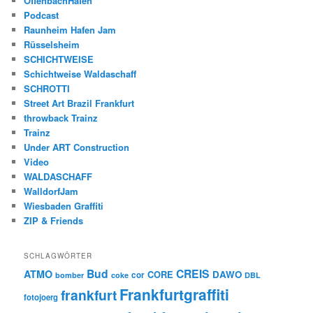
OffenbachHafen
Podcast
Raunheim Hafen Jam
Rüsselsheim
SCHICHTWEISE
Schichtweise Waldaschaff
SCHROTTI
Street Art Brazil Frankfurt
throwback Trainz
Trainz
Under ART Construction
Video
WALDASCHAFF
WalldorfJam
Wiesbaden Graffiti
ZIP & Friends
SCHLAGWÖRTER
Bud
CREIS
ATMO
CORE
DAWO
cor
bomber
coke
DBL
Frankfurtgraffiti
frankfurt
fotojoerg