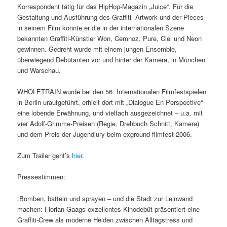
Korrespondent tätig für das HipHop-Magazin „Juice“. Für die
Gestaltung und Ausführung des Graffiti- Artwork und der Pieces
in seinem Film konnte er die in der internationalen Szene
bekannten Graffiti-Künstler Won, Cemnoz, Pure, Ciel und Neon
gewinnen. Gedreht wurde mit einem jungen Ensemble,
überwiegend Debütanten vor und hinter der Kamera, in München
und Warschau.
WHOLETRAIN wurde bei den 56. Internationalen Filmfestspielen
in Berlin uraufgeführt, erhielt dort mit „Dialogue En Perspective“
eine lobende Erwähnung, und vielfach ausgezeichnet – u.a. mit
vier Adolf-Grimme-Preisen (Regie, Drehbuch Schnitt, Kamera)
und dem Preis der Jugendjury beim exground filmfest 2006.
Zum Trailer geht’s
hier
.
Pressestimmen:
„Bomben, batteln und sprayen – und die Stadt zur Leinwand
machen: Florian Gaags exzellentes Kinodebüt präsentiert eine
Graffiti-Crew als moderne Helden zwischen Alltagstress und