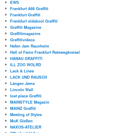
EWS
Frankfurt A66 Graffiti
Frankfurt Graffiti
Frankfurt oldskool Graffiti
Graffiti Magazine
Graffitimagazine
Graffitivideos
Hafen Jam Raunheim
Hall of Fame Frankfurt Ratswegkreisel
HANAU GRAFFITI
ILL ZOO WOLRD
Lack & Lines
LACK UND RAUSCH
Langen Jams
Lincoln Wall
lost place Graffiti
MAINSTYLE Magazin
MAINZ Graffiti
Meeting of Styles
MuK Gießen
NAXOS-ATELIER