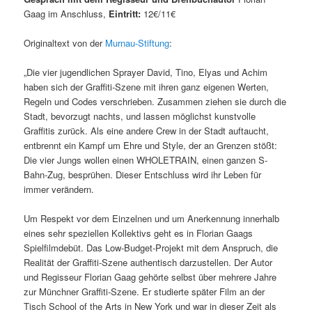
Gaag im Anschluss,
Eintritt:
12€/11€
Originaltext von der
Murnau-Stiftung
:
„Die vier jugendlichen Sprayer David, Tino, Elyas und Achim
haben sich der Graffiti-Szene mit ihren ganz eigenen Werten,
Regeln und Codes verschrieben. Zusammen ziehen sie durch die
Stadt, bevorzugt nachts, und lassen möglichst kunstvolle
Graffitis zurück. Als eine andere Crew in der Stadt auftaucht,
entbrennt ein Kampf um Ehre und Style, der an Grenzen stößt:
Die vier Jungs wollen einen WHOLETRAIN, einen ganzen S-
Bahn-Zug, besprühen. Dieser Entschluss wird ihr Leben für
immer verändern.
Um Respekt vor dem Einzelnen und um Anerkennung innerhalb
eines sehr speziellen Kollektivs geht es in Florian Gaags
Spielfilmdebüt. Das Low-Budget-Projekt mit dem Anspruch, die
Realität der Graffiti-Szene authentisch darzustellen. Der Autor
und Regisseur Florian Gaag gehörte selbst über mehrere Jahre
zur Münchner Graffiti-Szene. Er studierte später Film an der
Tisch School of the Arts in New York und war in dieser Zeit als