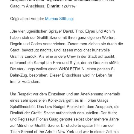
Gaag im Anschluss,
Eintritt:
12€/11€
Originaltext von der
Murnau-Stiftung
:
„Die vier jugendlichen Sprayer David, Tino, Elyas und Achim
haben sich der Graffiti-Szene mit ihren ganz eigenen Werten,
Regeln und Codes verschrieben. Zusammen ziehen sie durch die
Stadt, bevorzugt nachts, und lassen möglichst kunstvolle
Graffitis zurück. Als eine andere Crew in der Stadt auftaucht,
entbrennt ein Kampf um Ehre und Style, der an Grenzen stößt:
Die vier Jungs wollen einen WHOLETRAIN, einen ganzen S-
Bahn-Zug, besprühen. Dieser Entschluss wird ihr Leben für
immer verändern.
Um Respekt vor dem Einzelnen und um Anerkennung innerhalb
eines sehr speziellen Kollektivs geht es in Florian Gaags
Spielfilmdebüt. Das Low-Budget-Projekt mit dem Anspruch, die
Realität der Graffiti-Szene authentisch darzustellen. Der Autor
und Regisseur Florian Gaag gehörte selbst über mehrere Jahre
zur Münchner Graffiti-Szene. Er studierte später Film an der
Tisch School of the Arts in New York und war in dieser Zeit als