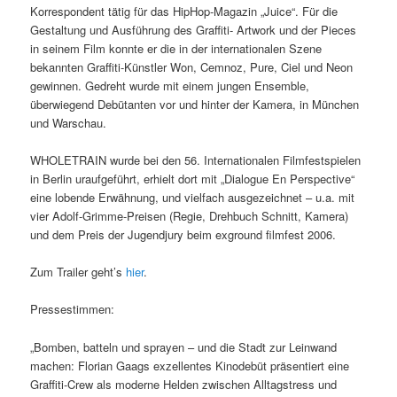
Korrespondent tätig für das HipHop-Magazin „Juice“. Für die
Gestaltung und Ausführung des Graffiti- Artwork und der Pieces
in seinem Film konnte er die in der internationalen Szene
bekannten Graffiti-Künstler Won, Cemnoz, Pure, Ciel und Neon
gewinnen. Gedreht wurde mit einem jungen Ensemble,
überwiegend Debütanten vor und hinter der Kamera, in München
und Warschau.
WHOLETRAIN wurde bei den 56. Internationalen Filmfestspielen
in Berlin uraufgeführt, erhielt dort mit „Dialogue En Perspective“
eine lobende Erwähnung, und vielfach ausgezeichnet – u.a. mit
vier Adolf-Grimme-Preisen (Regie, Drehbuch Schnitt, Kamera)
und dem Preis der Jugendjury beim exground filmfest 2006.
Zum Trailer geht’s
hier
.
Pressestimmen:
„Bomben, batteln und sprayen – und die Stadt zur Leinwand
machen: Florian Gaags exzellentes Kinodebüt präsentiert eine
Graffiti-Crew als moderne Helden zwischen Alltagstress und