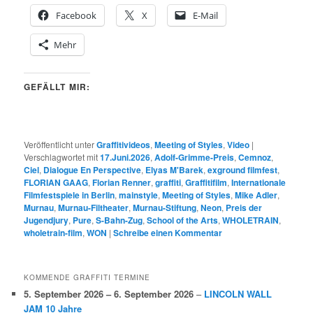
Facebook
X
E-Mail
Mehr
GEFÄLLT MIR:
Veröffentlicht unter
Graffitivideos
,
Meeting of Styles
,
Video
|
Verschlagwortet mit
17.Juni.2026
,
Adolf-Grimme-Preis
,
Cemnoz
,
Ciel
,
Dialogue En Perspective
,
Elyas M'Barek
,
exground filmfest
,
FLORIAN GAAG
,
Florian Renner
,
graffiti
,
Graffitifilm
,
Internationale
Filmfestspiele in Berlin
,
mainstyle
,
Meeting of Styles
,
Mike Adler
,
Murnau
,
Murnau-Filtheater
,
Murnau-Stiftung
,
Neon
,
Preis der
Jugendjury
,
Pure
,
S-Bahn-Zug
,
School of the Arts
,
WHOLETRAIN
,
wholetrain-film
,
WON
|
Schreibe einen Kommentar
KOMMENDE GRAFFITI TERMINE
5. September 2026
–
6. September 2026
–
LINCOLN WALL
JAM 10 Jahre