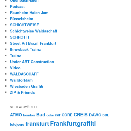
OffenbachHafen
Podcast
Raunheim Hafen Jam
Rüsselsheim
SCHICHTWEISE
Schichtweise Waldaschaff
SCHROTTI
Street Art Brazil Frankfurt
throwback Trainz
Trainz
Under ART Construction
Video
WALDASCHAFF
WalldorfJam
Wiesbaden Graffiti
ZIP & Friends
SCHLAGWÖRTER
Bud
CREIS
ATMO
CORE
DAWO
cor
bomber
coke
DBL
Frankfurtgraffiti
frankfurt
fotojoerg