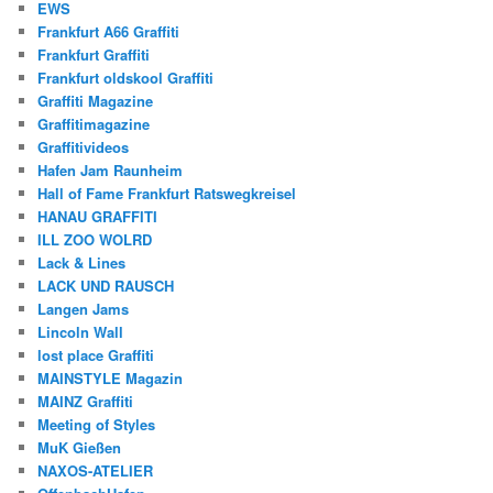
EWS
Frankfurt A66 Graffiti
Frankfurt Graffiti
Frankfurt oldskool Graffiti
Graffiti Magazine
Graffitimagazine
Graffitivideos
Hafen Jam Raunheim
Hall of Fame Frankfurt Ratswegkreisel
HANAU GRAFFITI
ILL ZOO WOLRD
Lack & Lines
LACK UND RAUSCH
Langen Jams
Lincoln Wall
lost place Graffiti
MAINSTYLE Magazin
MAINZ Graffiti
Meeting of Styles
MuK Gießen
NAXOS-ATELIER