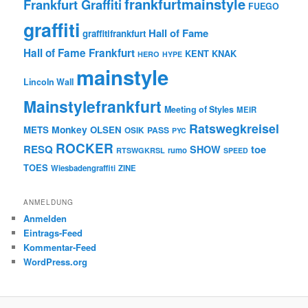
frankfurtmainstyle
Frankfurt Graffiti
FUEGO
graffiti
Hall of Fame
graffitifrankfurt
Hall of Fame Frankfurt
KENT
KNAK
HERO
HYPE
mainstyle
Lincoln Wall
Mainstylefrankfurt
Meeting of Styles
MEIR
Ratswegkreisel
Monkey
METS
OLSEN
PASS
OSIK
PYC
ROCKER
RESQ
toe
SHOW
rumo
RTSWGKRSL
SPEED
TOES
Wiesbadengraffiti
ZINE
ANMELDUNG
Anmelden
Eintrags-Feed
Kommentar-Feed
WordPress.org