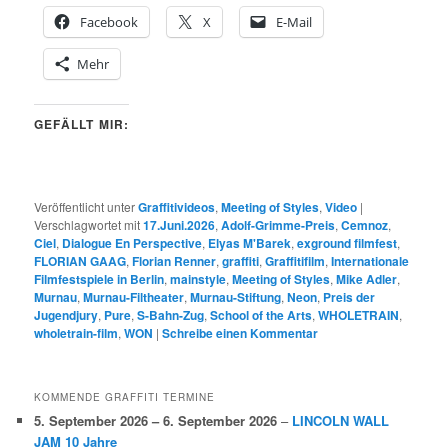
Facebook
X
E-Mail
Mehr
GEFÄLLT MIR:
Veröffentlicht unter
Graffitivideos
,
Meeting of Styles
,
Video
|
Verschlagwortet mit
17.Juni.2026
,
Adolf-Grimme-Preis
,
Cemnoz
,
Ciel
,
Dialogue En Perspective
,
Elyas M'Barek
,
exground filmfest
,
FLORIAN GAAG
,
Florian Renner
,
graffiti
,
Graffitifilm
,
Internationale
Filmfestspiele in Berlin
,
mainstyle
,
Meeting of Styles
,
Mike Adler
,
Murnau
,
Murnau-Filtheater
,
Murnau-Stiftung
,
Neon
,
Preis der
Jugendjury
,
Pure
,
S-Bahn-Zug
,
School of the Arts
,
WHOLETRAIN
,
wholetrain-film
,
WON
|
Schreibe einen Kommentar
KOMMENDE GRAFFITI TERMINE
5. September 2026
–
6. September 2026
–
LINCOLN WALL
JAM 10 Jahre