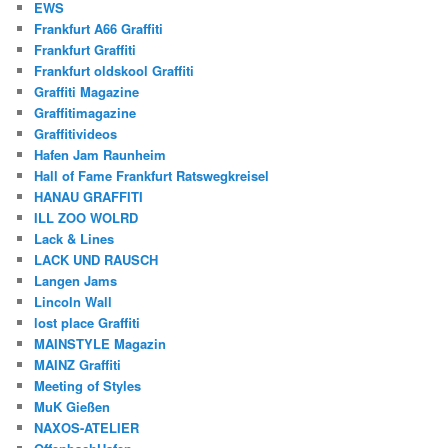
EWS
Frankfurt A66 Graffiti
Frankfurt Graffiti
Frankfurt oldskool Graffiti
Graffiti Magazine
Graffitimagazine
Graffitivideos
Hafen Jam Raunheim
Hall of Fame Frankfurt Ratswegkreisel
HANAU GRAFFITI
ILL ZOO WOLRD
Lack & Lines
LACK UND RAUSCH
Langen Jams
Lincoln Wall
lost place Graffiti
MAINSTYLE Magazin
MAINZ Graffiti
Meeting of Styles
MuK Gießen
NAXOS-ATELIER