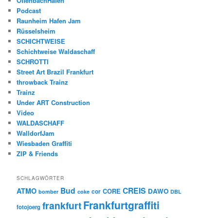
OffenbachHafen
Podcast
Raunheim Hafen Jam
Rüsselsheim
SCHICHTWEISE
Schichtweise Waldaschaff
SCHROTTI
Street Art Brazil Frankfurt
throwback Trainz
Trainz
Under ART Construction
Video
WALDASCHAFF
WalldorfJam
Wiesbaden Graffiti
ZIP & Friends
SCHLAGWÖRTER
Bud
CREIS
ATMO
CORE
DAWO
cor
bomber
coke
DBL
Frankfurtgraffiti
frankfurt
fotojoerg