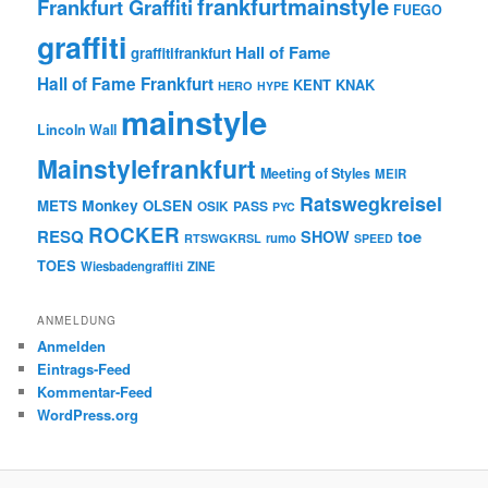
frankfurtmainstyle
Frankfurt Graffiti
FUEGO
graffiti
Hall of Fame
graffitifrankfurt
Hall of Fame Frankfurt
KENT
KNAK
HERO
HYPE
mainstyle
Lincoln Wall
Mainstylefrankfurt
Meeting of Styles
MEIR
Ratswegkreisel
Monkey
METS
OLSEN
PASS
OSIK
PYC
ROCKER
RESQ
toe
SHOW
rumo
RTSWGKRSL
SPEED
TOES
Wiesbadengraffiti
ZINE
ANMELDUNG
Anmelden
Eintrags-Feed
Kommentar-Feed
WordPress.org