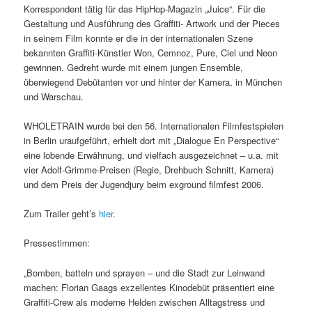
Korrespondent tätig für das HipHop-Magazin „Juice“. Für die
Gestaltung und Ausführung des Graffiti- Artwork und der Pieces
in seinem Film konnte er die in der internationalen Szene
bekannten Graffiti-Künstler Won, Cemnoz, Pure, Ciel und Neon
gewinnen. Gedreht wurde mit einem jungen Ensemble,
überwiegend Debütanten vor und hinter der Kamera, in München
und Warschau.
WHOLETRAIN wurde bei den 56. Internationalen Filmfestspielen
in Berlin uraufgeführt, erhielt dort mit „Dialogue En Perspective“
eine lobende Erwähnung, und vielfach ausgezeichnet – u.a. mit
vier Adolf-Grimme-Preisen (Regie, Drehbuch Schnitt, Kamera)
und dem Preis der Jugendjury beim exground filmfest 2006.
Zum Trailer geht’s
hier
.
Pressestimmen:
„Bomben, batteln und sprayen – und die Stadt zur Leinwand
machen: Florian Gaags exzellentes Kinodebüt präsentiert eine
Graffiti-Crew als moderne Helden zwischen Alltagstress und