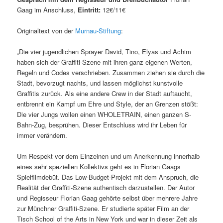
Gaag im Anschluss,
Eintritt:
12€/11€
Originaltext von der
Murnau-Stiftung
:
„Die vier jugendlichen Sprayer David, Tino, Elyas und Achim
haben sich der Graffiti-Szene mit ihren ganz eigenen Werten,
Regeln und Codes verschrieben. Zusammen ziehen sie durch die
Stadt, bevorzugt nachts, und lassen möglichst kunstvolle
Graffitis zurück. Als eine andere Crew in der Stadt auftaucht,
entbrennt ein Kampf um Ehre und Style, der an Grenzen stößt:
Die vier Jungs wollen einen WHOLETRAIN, einen ganzen S-
Bahn-Zug, besprühen. Dieser Entschluss wird ihr Leben für
immer verändern.
Um Respekt vor dem Einzelnen und um Anerkennung innerhalb
eines sehr speziellen Kollektivs geht es in Florian Gaags
Spielfilmdebüt. Das Low-Budget-Projekt mit dem Anspruch, die
Realität der Graffiti-Szene authentisch darzustellen. Der Autor
und Regisseur Florian Gaag gehörte selbst über mehrere Jahre
zur Münchner Graffiti-Szene. Er studierte später Film an der
Tisch School of the Arts in New York und war in dieser Zeit als