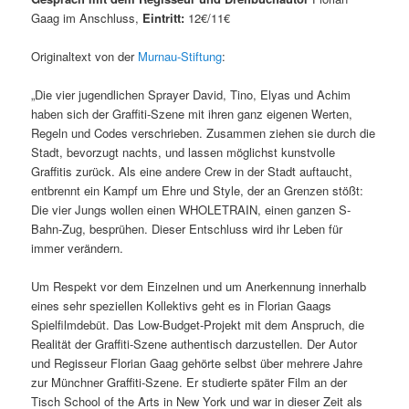
Gaag im Anschluss,
Eintritt:
12€/11€
Originaltext von der
Murnau-Stiftung
:
„Die vier jugendlichen Sprayer David, Tino, Elyas und Achim
haben sich der Graffiti-Szene mit ihren ganz eigenen Werten,
Regeln und Codes verschrieben. Zusammen ziehen sie durch die
Stadt, bevorzugt nachts, und lassen möglichst kunstvolle
Graffitis zurück. Als eine andere Crew in der Stadt auftaucht,
entbrennt ein Kampf um Ehre und Style, der an Grenzen stößt:
Die vier Jungs wollen einen WHOLETRAIN, einen ganzen S-
Bahn-Zug, besprühen. Dieser Entschluss wird ihr Leben für
immer verändern.
Um Respekt vor dem Einzelnen und um Anerkennung innerhalb
eines sehr speziellen Kollektivs geht es in Florian Gaags
Spielfilmdebüt. Das Low-Budget-Projekt mit dem Anspruch, die
Realität der Graffiti-Szene authentisch darzustellen. Der Autor
und Regisseur Florian Gaag gehörte selbst über mehrere Jahre
zur Münchner Graffiti-Szene. Er studierte später Film an der
Tisch School of the Arts in New York und war in dieser Zeit als