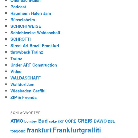
OffenbachHafen
Podcast
Raunheim Hafen Jam
Rüsselsheim
SCHICHTWEISE
Schichtweise Waldaschaff
SCHROTTI
Street Art Brazil Frankfurt
throwback Trainz
Trainz
Under ART Construction
Video
WALDASCHAFF
WalldorfJam
Wiesbaden Graffiti
ZIP & Friends
SCHLAGWÖRTER
Bud
CREIS
ATMO
CORE
DAWO
cor
bomber
coke
DBL
Frankfurtgraffiti
frankfurt
fotojoerg