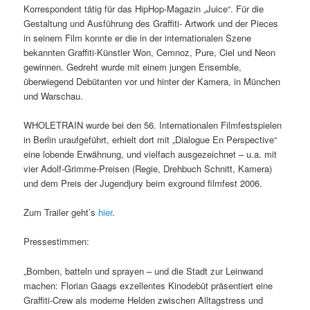
Korrespondent tätig für das HipHop-Magazin „Juice“. Für die
Gestaltung und Ausführung des Graffiti- Artwork und der Pieces
in seinem Film konnte er die in der internationalen Szene
bekannten Graffiti-Künstler Won, Cemnoz, Pure, Ciel und Neon
gewinnen. Gedreht wurde mit einem jungen Ensemble,
überwiegend Debütanten vor und hinter der Kamera, in München
und Warschau.
WHOLETRAIN wurde bei den 56. Internationalen Filmfestspielen
in Berlin uraufgeführt, erhielt dort mit „Dialogue En Perspective“
eine lobende Erwähnung, und vielfach ausgezeichnet – u.a. mit
vier Adolf-Grimme-Preisen (Regie, Drehbuch Schnitt, Kamera)
und dem Preis der Jugendjury beim exground filmfest 2006.
Zum Trailer geht’s
hier
.
Pressestimmen:
„Bomben, batteln und sprayen – und die Stadt zur Leinwand
machen: Florian Gaags exzellentes Kinodebüt präsentiert eine
Graffiti-Crew als moderne Helden zwischen Alltagstress und