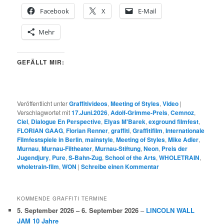
Facebook
X
E-Mail
Mehr
GEFÄLLT MIR:
Veröffentlicht unter
Graffitivideos
,
Meeting of Styles
,
Video
|
Verschlagwortet mit
17.Juni.2026
,
Adolf-Grimme-Preis
,
Cemnoz
,
Ciel
,
Dialogue En Perspective
,
Elyas M'Barek
,
exground filmfest
,
FLORIAN GAAG
,
Florian Renner
,
graffiti
,
Graffitifilm
,
Internationale
Filmfestspiele in Berlin
,
mainstyle
,
Meeting of Styles
,
Mike Adler
,
Murnau
,
Murnau-Filtheater
,
Murnau-Stiftung
,
Neon
,
Preis der
Jugendjury
,
Pure
,
S-Bahn-Zug
,
School of the Arts
,
WHOLETRAIN
,
wholetrain-film
,
WON
|
Schreibe einen Kommentar
KOMMENDE GRAFFITI TERMINE
5. September 2026
–
6. September 2026
–
LINCOLN WALL
JAM 10 Jahre