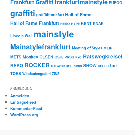
frankfurtmainstyle
Frankfurt Graffiti
FUEGO
graffiti
Hall of Fame
graffitifrankfurt
Hall of Fame Frankfurt
KENT
KNAK
HERO
HYPE
mainstyle
Lincoln Wall
Mainstylefrankfurt
Meeting of Styles
MEIR
Ratswegkreisel
Monkey
METS
OLSEN
PASS
OSIK
PYC
ROCKER
RESQ
toe
SHOW
rumo
RTSWGKRSL
SPEED
TOES
Wiesbadengraffiti
ZINE
ANMELDUNG
Anmelden
Eintrags-Feed
Kommentar-Feed
WordPress.org