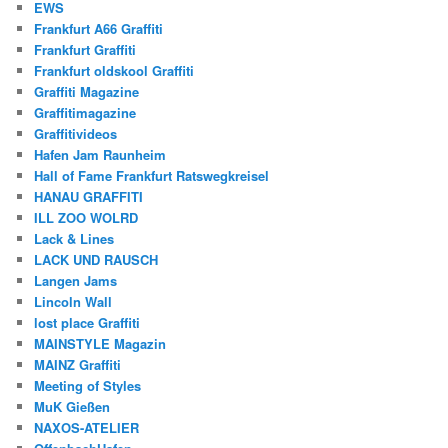
EWS
Frankfurt A66 Graffiti
Frankfurt Graffiti
Frankfurt oldskool Graffiti
Graffiti Magazine
Graffitimagazine
Graffitivideos
Hafen Jam Raunheim
Hall of Fame Frankfurt Ratswegkreisel
HANAU GRAFFITI
ILL ZOO WOLRD
Lack & Lines
LACK UND RAUSCH
Langen Jams
Lincoln Wall
lost place Graffiti
MAINSTYLE Magazin
MAINZ Graffiti
Meeting of Styles
MuK Gießen
NAXOS-ATELIER