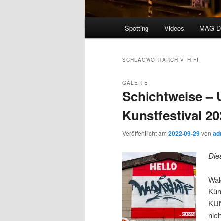
Hauptmenü
Spotting
Videos
MAG 
SCHLAGWORTARCHIV:
HIFI
GALERIE
Schichtweise – 
Kunstfestival 20
Veröffentlicht am
2022-09-29
von
ad
Die
Wal
Kün
KUN
nich