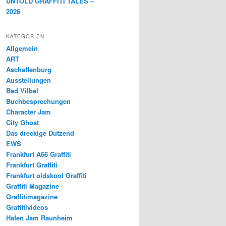
UNTOLD GRAFFITI TALES –
2026
KATEGORIEN
Allgemein
ART
Aschaffenburg
Ausstellungen
Bad Vilbel
Buchbesprechungen
Character Jam
City Ghost
Das dreckige Dutzend
EWS
Frankfurt A66 Graffiti
Frankfurt Graffiti
Frankfurt oldskool Graffiti
Graffiti Magazine
Graffitimagazine
Graffitivideos
Hafen Jam Raunheim