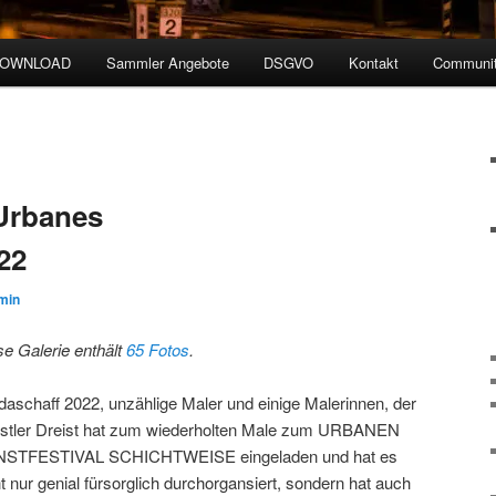
DOWNLOAD
Sammler Angebote
DSGVO
Kontakt
Communit
Urbanes
22
min
se Galerie enthält
65 Fotos
.
daschaff 2022, unzählige Maler und einige Malerinnen, der
stler Dreist hat zum wiederholten Male zum URBANEN
STFESTIVAL SCHICHTWEISE eingeladen und hat es
t nur genial fürsorglich durchorgansiert, sondern hat auch