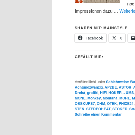
noc
Impressionen dazu …
Weiterl
SHAREN MIT: MAINSTYLE
Facebook
X
GEFÄLLT MIR:
Veröffentlicht unter
Schichtweise Wa
Achtundzwanzig
,
AP2BE
,
ASTOR
,
Dreist
,
graffiti
,
HIFI
,
HOKER
,
JUMS
MONE
,
Monkey
,
Montana
,
MORE
,
M
OBSKUR87
,
OHM
,
OTEK
,
PHIXE21
STEN
,
STEREOHEAT
,
STOKER
,
St
Schreibe einen Kommentar