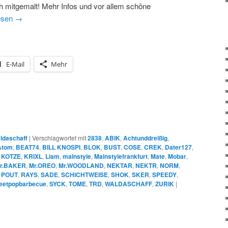
h mitgemalt! Mehr Infos und vor allem schöne
esen
→
E-Mail
Mehr
ldaschaff
|
Verschlagwortet mit
2838
,
ABIK
,
Achtunddreißig
,
Atom
,
BEAT74
,
BILL KNOSPI
,
BLOK
,
BUST
,
COSE
,
CREK
,
Dater127
,
,
KOTZE
,
KRIXL
,
Liam
,
mainstyle
,
Mainstylefrankfurt
,
Mate
,
Mobar
,
r.BAKER
,
Mr.OREO
,
Mr.WOODLAND
,
NEKTAR
,
NEKTR
,
NORM
,
,
POUT
,
RAYS
,
SADE
,
SCHICHTWEISE
,
SHOK
,
SKER
,
SPEEDY
,
reetpopbarbecue
,
SYCK
,
TOME
,
TRD
,
WALDASCHAFF
,
ZURIK
|