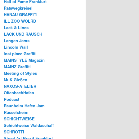
Hall of Fame Frankfurt
Ratswegkreisel
HANAU GRAFFITI
ILL ZOO WOLRD
Lack & Lines
LACK UND RAUSCH
Langen Jams
Lincoln Wall
lost place Graffiti
MAINSTYLE Magazin
MAINZ Graffiti
Meeting of Styles
MuK Gießen
NAXOS-ATELIER
OffenbachHafen
Podcast
Raunheim Hafen Jam
Rüsselsheim
SCHICHTWEISE
Schichtweise Waldaschaff
SCHROTTI
Street Art Brazil Frankfurt