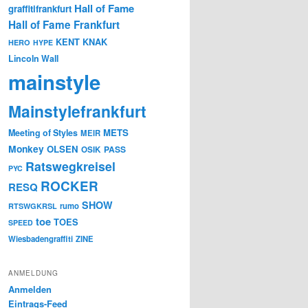
Hall of Fame
graffitifrankfurt
Hall of Fame Frankfurt
KENT
KNAK
HERO
HYPE
Lincoln Wall
mainstyle
Mainstylefrankfurt
METS
Meeting of Styles
MEIR
Monkey
OLSEN
PASS
OSIK
Ratswegkreisel
PYC
ROCKER
RESQ
SHOW
rumo
RTSWGKRSL
toe
TOES
SPEED
Wiesbadengraffiti
ZINE
ANMELDUNG
Anmelden
Eintrags-Feed