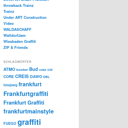
throwback Trainz
Trainz
Under ART Construction
Video
WALDASCHAFF
WalldorfJam
Wiesbaden Graffiti
ZIP & Friends
SCHLAGWÖRTER
Bud
ATMO
cor
bomber
coke
CREIS
CORE
DAWO
DBL
frankfurt
fotojoerg
Frankfurtgraffiti
Frankfurt Graffiti
frankfurtmainstyle
graffiti
FUEGO