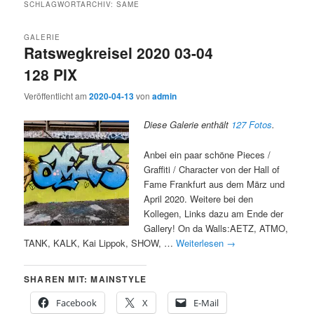
SCHLAGWORTARCHIV:
SAME
GALERIE
Ratswegkreisel 2020 03-04
128 PIX
Veröffentlicht am
2020-04-13
von
admin
Diese Galerie enthält
127 Fotos
.
Anbei ein paar schöne Pieces /
Graffiti / Character von der Hall of
Fame Frankfurt aus dem März und
April 2020. Weitere bei den
Kollegen, Links dazu am Ende der
Gallery! On da Walls:AETZ, ATMO,
TANK, KALK, Kai Lippok, SHOW, …
Weiterlesen
→
SHAREN MIT: MAINSTYLE
Facebook
X
E-Mail