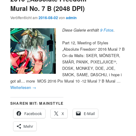
Mural No. 7 B (2048 DPI)
Veröffentlicht am
2016-08-02
von
admin
Diese Galerie enthält
9 Fotos
.
Part 12, Meeting of Styles
„Absolute Freedom“ 2016 Mural 7 B
On da Walls: SKER, MÖNSTER,
SMÄR, PANIK, PIXELJUICE²³,
DOSK, MONKEY, DOE, JOE,
SMOK, SAME, DASCHU, i hope i
got all… more MOS 2016 Pix Mural 10 -12 Mural 7 B Mural …
Weiterlesen
→
SHAREN MIT: MAINSTYLE
Facebook
X
E-Mail
Mehr