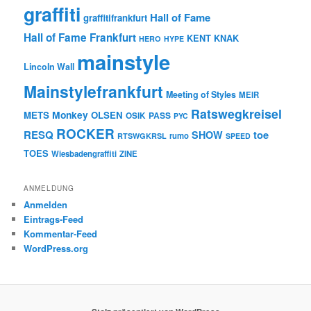
graffiti
Hall of Fame
graffitifrankfurt
Hall of Fame Frankfurt
KENT
KNAK
HERO
HYPE
mainstyle
Lincoln Wall
Mainstylefrankfurt
Meeting of Styles
MEIR
Ratswegkreisel
Monkey
METS
OLSEN
PASS
OSIK
PYC
ROCKER
RESQ
toe
SHOW
rumo
RTSWGKRSL
SPEED
TOES
Wiesbadengraffiti
ZINE
ANMELDUNG
Anmelden
Eintrags-Feed
Kommentar-Feed
WordPress.org