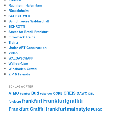
Raunheim Hafen Jam
Rüsselsheim
SCHICHTWEISE
Schichtweise Waldaschaff
SCHROTTI
Street Art Brazil Frankfurt
throwback Trainz
Trainz
Under ART Construction
Video
WALDASCHAFF
WalldorfJam
Wiesbaden Graffiti
ZIP & Friends
SCHLAGWÖRTER
Bud
CREIS
ATMO
CORE
DAWO
cor
bomber
coke
DBL
Frankfurtgraffiti
frankfurt
fotojoerg
frankfurtmainstyle
Frankfurt Graffiti
FUEGO