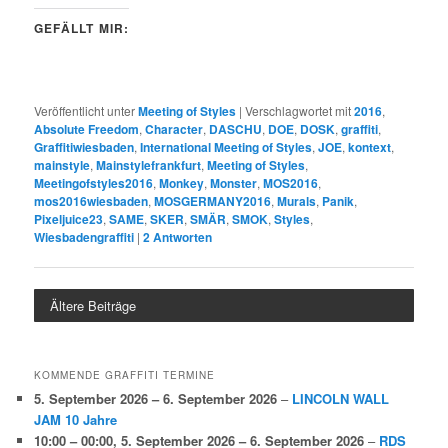
GEFÄLLT MIR:
Veröffentlicht unter
Meeting of Styles
|
Verschlagwortet mit
2016
,
Absolute Freedom
,
Character
,
DASCHU
,
DOE
,
DOSK
,
graffiti
,
Graffitiwiesbaden
,
International Meeting of Styles
,
JOE
,
kontext
,
mainstyle
,
Mainstylefrankfurt
,
Meeting of Styles
,
Meetingofstyles2016
,
Monkey
,
Monster
,
MOS2016
,
mos2016wiesbaden
,
MOSGERMANY2016
,
Murals
,
Panik
,
Pixeljuice23
,
SAME
,
SKER
,
SMÄR
,
SMOK
,
Styles
,
Wiesbadengraffiti
|
2
Antworten
Ältere Beiträge
KOMMENDE GRAFFITI TERMINE
5. September 2026
–
6. September 2026
–
LINCOLN WALL
JAM 10 Jahre
10:00
–
00:00
,
5. September 2026
–
6. September 2026
–
RDS