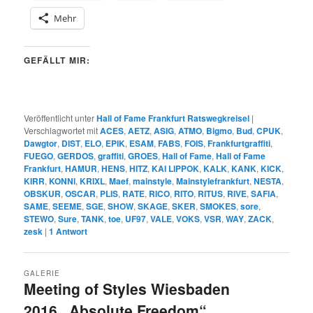
Mehr
GEFÄLLT MIR:
Veröffentlicht unter
Hall of Fame Frankfurt Ratswegkreisel
|
Verschlagwortet mit
ACES
,
AETZ
,
ASIG
,
ATMO
,
Bigmo
,
Bud
,
CPUK
,
Dawgtor
,
DIST
,
ELO
,
EPIK
,
ESAM
,
FABS
,
FOIS
,
Frankfurtgraffiti
,
FUEGO
,
GERDOS
,
graffiti
,
GROES
,
Hall of Fame
,
Hall of Fame
Frankfurt
,
HAMUR
,
HENS
,
HITZ
,
KAI LIPPOK
,
KALK
,
KANK
,
KICK
,
KIRR
,
KONNI
,
KRIXL
,
Maef
,
mainstyle
,
Mainstylefrankfurt
,
NESTA
,
OBSKUR
,
OSCAR
,
PLIS
,
RATE
,
RICO
,
RITO
,
RITUS
,
RIVE
,
SAFIA
,
SAME
,
SEEME
,
SGE
,
SHOW
,
SKAGE
,
SKER
,
SMOKES
,
sore
,
STEWO
,
Sure
,
TANK
,
toe
,
UF97
,
VALE
,
VOKS
,
VSR
,
WAY
,
ZACK
,
zesk
|
1
Antwort
GALERIE
Meeting of Styles Wiesbaden
2016 „Absolute Freedom“