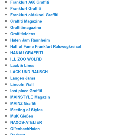
Frankfurt A66 Graffiti
Frankfurt Graffiti
Frankfurt oldskool Graffiti
Graffiti Magazine
Graffitimagazine
Graffitivideos
Hafen Jam Raunheim
Hall of Fame Frankfurt Ratswegkreisel
HANAU GRAFFITI
ILL ZOO WOLRD
Lack & Lines
LACK UND RAUSCH
Langen Jams
Lincoln Wall
lost place Graffiti
MAINSTYLE Magazin
MAINZ Graffiti
Meeting of Styles
MuK Gießen
NAXOS-ATELIER
OffenbachHafen
Podcast