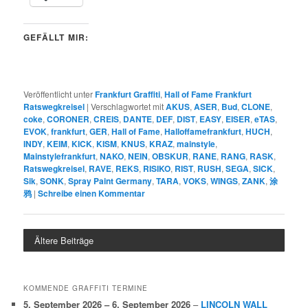
GEFÄLLT MIR:
Veröffentlicht unter
Frankfurt Graffiti
,
Hall of Fame Frankfurt
Ratswegkreisel
|
Verschlagwortet mit
AKUS
,
ASER
,
Bud
,
CLONE
,
coke
,
CORONER
,
CREIS
,
DANTE
,
DEF
,
DIST
,
EASY
,
EISER
,
eTAS
,
EVOK
,
frankfurt
,
GER
,
Hall of Fame
,
Halloffamefrankfurt
,
HUCH
,
INDY
,
KEIM
,
KICK
,
KISM
,
KNUS
,
KRAZ
,
mainstyle
,
Mainstylefrankfurt
,
NAKO
,
NEIN
,
OBSKUR
,
RANE
,
RANG
,
RASK
,
Ratswegkreisel
,
RAVE
,
REKS
,
RISIKO
,
RIST
,
RUSH
,
SEGA
,
SICK
,
Sik
,
SONK
,
Spray Paint Germany
,
TARA
,
VOKS
,
WINGS
,
ZANK
,
涂
鸦
|
Schreibe einen Kommentar
Ältere Beiträge
KOMMENDE GRAFFITI TERMINE
5. September 2026
–
6. September 2026
–
LINCOLN WALL