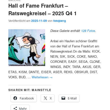
Hall of Fame Frankfurt –
Ratswegkreisel – 2025 Q4 1
Veröffentlicht am
2025-11-09
von
fotojoerg
Diese Galerie enthält
128 Fotos
.
Anbei ein Haufen schöner Graffiti
von der Hall of Fame Frankfurt am
Ratswegkreisel.On da Walls: KICK,
NEIN, SIK, SICK, COKE, NAKO,
CORONER, EASY, SEGA, CLONE,
WINGS, INDY, TARA, AKUS, GER,
ETAS, KISM, DANTE, EISER, ASER, REKS, OBSKUR, DIST,
VOKS, BUD, …
Weiterlesen
→
SHAREN MIT: MAINSTYLE
Facebook
X
E-Mail
Mehr