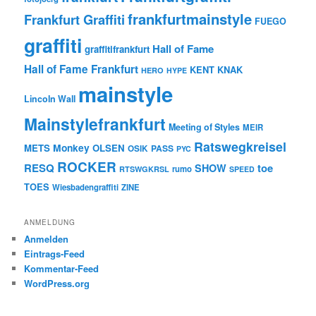
frankfurtmainstyle
Frankfurt Graffiti
FUEGO
graffiti
Hall of Fame
graffitifrankfurt
Hall of Fame Frankfurt
KENT
KNAK
HERO
HYPE
mainstyle
Lincoln Wall
Mainstylefrankfurt
Meeting of Styles
MEIR
Ratswegkreisel
Monkey
METS
OLSEN
PASS
OSIK
PYC
ROCKER
RESQ
toe
SHOW
rumo
RTSWGKRSL
SPEED
TOES
Wiesbadengraffiti
ZINE
ANMELDUNG
Anmelden
Eintrags-Feed
Kommentar-Feed
WordPress.org