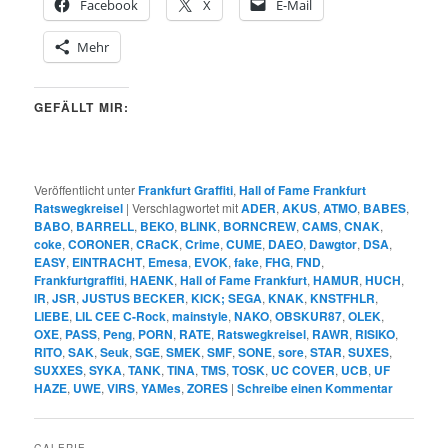
Facebook
X
E-Mail
Mehr
GEFÄLLT MIR:
Veröffentlicht unter
Frankfurt Graffiti
,
Hall of Fame Frankfurt
Ratswegkreisel
|
Verschlagwortet mit
ADER
,
AKUS
,
ATMO
,
BABES
,
BABO
,
BARRELL
,
BEKO
,
BLINK
,
BORNCREW
,
CAMS
,
CNAK
,
coke
,
CORONER
,
CRaCK
,
Crime
,
CUME
,
DAEO
,
Dawgtor
,
DSA
,
EASY
,
EINTRACHT
,
Emesa
,
EVOK
,
fake
,
FHG
,
FND
,
Frankfurtgraffiti
,
HAENK
,
Hall of Fame Frankfurt
,
HAMUR
,
HUCH
,
IR
,
JSR
,
JUSTUS BECKER
,
KICK; SEGA
,
KNAK
,
KNSTFHLR
,
LIEBE
,
LIL CEE C-Rock
,
mainstyle
,
NAKO
,
OBSKUR87
,
OLEK
,
OXE
,
PASS
,
Peng
,
PORN
,
RATE
,
Ratswegkreisel
,
RAWR
,
RISIKO
,
RITO
,
SAK
,
Seuk
,
SGE
,
SMEK
,
SMF
,
SONE
,
sore
,
STAR
,
SUXES
,
SUXXES
,
SYKA
,
TANK
,
TINA
,
TMS
,
TOSK
,
UC COVER
,
UCB
,
UF
HAZE
,
UWE
,
VIRS
,
YAMes
,
ZORES
|
Schreibe einen Kommentar
GALERIE