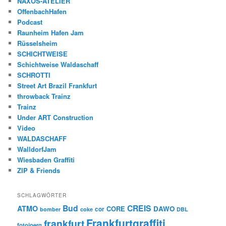
NAXOS-ATELIER
OffenbachHafen
Podcast
Raunheim Hafen Jam
Rüsselsheim
SCHICHTWEISE
Schichtweise Waldaschaff
SCHROTTI
Street Art Brazil Frankfurt
throwback Trainz
Trainz
Under ART Construction
Video
WALDASCHAFF
WalldorfJam
Wiesbaden Graffiti
ZIP & Friends
SCHLAGWÖRTER
Bud
CREIS
ATMO
CORE
DAWO
cor
bomber
coke
DBL
Frankfurtgraffiti
frankfurt
fotojoerg