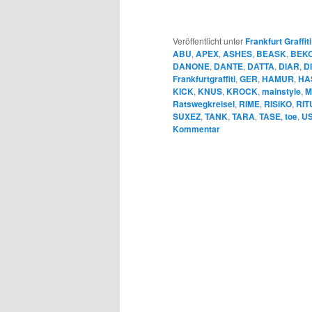
Veröffentlicht unter
Frankfurt Graffiti
ABU
,
APEX
,
ASHES
,
BEASK
,
BEK
DANONE
,
DANTE
,
DATTA
,
DIAR
,
D
Frankfurtgraffiti
,
GER
,
HAMUR
,
HA
KICK
,
KNUS
,
KROCK
,
mainstyle
,
M
Ratswegkreisel
,
RIME
,
RISIKO
,
RIT
SUXEZ
,
TANK
,
TARA
,
TASE
,
toe
,
U
Kommentar