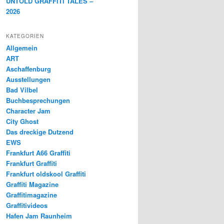
UNTOLD GRAFFITI TALES –
2026
KATEGORIEN
Allgemein
ART
Aschaffenburg
Ausstellungen
Bad Vilbel
Buchbesprechungen
Character Jam
City Ghost
Das dreckige Dutzend
EWS
Frankfurt A66 Graffiti
Frankfurt Graffiti
Frankfurt oldskool Graffiti
Graffiti Magazine
Graffitimagazine
Graffitivideos
Hafen Jam Raunheim