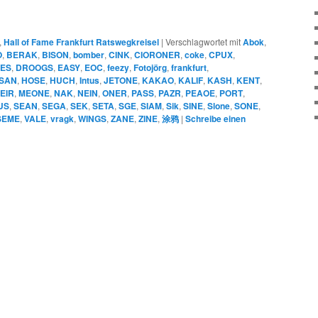
,
Hall of Fame Frankfurt Ratswegkreisel
|
Verschlagwortet mit
Abok
,
O
,
BERAK
,
BISON
,
bomber
,
CINK
,
CIORONER
,
coke
,
CPUX
,
IES
,
DROOGS
,
EASY
,
EOC
,
feezy
,
Fotojörg
,
frankfurt
,
SAN
,
HOSE
,
HUCH
,
Intus
,
JETONE
,
KAKAO
,
KALIF
,
KASH
,
KENT
,
EIR
,
MEONE
,
NAK
,
NEIN
,
ONER
,
PASS
,
PAZR
,
PEAOE
,
PORT
,
US
,
SEAN
,
SEGA
,
SEK
,
SETA
,
SGE
,
SIAM
,
Sik
,
SINE
,
Slone
,
SONE
,
SEME
,
VALE
,
vragk
,
WINGS
,
ZANE
,
ZINE
,
涂鸦
|
Schreibe einen