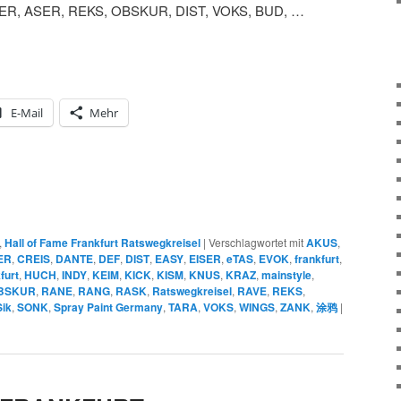
ER, ASER, REKS, OBSKUR, DIST, VOKS, BUD, …
E-Mail
Mehr
,
Hall of Fame Frankfurt Ratswegkreisel
|
Verschlagwortet mit
AKUS
,
ER
,
CREIS
,
DANTE
,
DEF
,
DIST
,
EASY
,
EISER
,
eTAS
,
EVOK
,
frankfurt
,
furt
,
HUCH
,
INDY
,
KEIM
,
KICK
,
KISM
,
KNUS
,
KRAZ
,
mainstyle
,
BSKUR
,
RANE
,
RANG
,
RASK
,
Ratswegkreisel
,
RAVE
,
REKS
,
Sik
,
SONK
,
Spray Paint Germany
,
TARA
,
VOKS
,
WINGS
,
ZANK
,
涂鸦
|