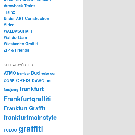
throwback Trainz
Trainz
Under ART Construction
Video
WALDASCHAFF
WalldorfJam
Wiesbaden Graffiti
ZIP & Friends
SCHLAGWÖRTER
Bud
ATMO
cor
bomber
coke
CREIS
CORE
DAWO
DBL
frankfurt
fotojoerg
Frankfurtgraffiti
Frankfurt Graffiti
frankfurtmainstyle
graffiti
FUEGO