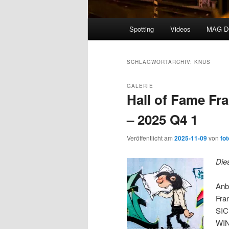
Hauptmenü
Spotting
Videos
MAG 
SCHLAGWORTARCHIV:
KNUS
GALERIE
Hall of Fame Fr
– 2025 Q4 1
Veröffentlicht am
2025-11-09
von
fot
Die
Anb
Fra
SIC
WIN