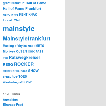
Hall of Fame
graffitifrankfurt
Hall of Fame Frankfurt
KENT
KNAK
HERO
HYPE
Lincoln Wall
mainstyle
Mainstylefrankfurt
METS
Meeting of Styles
MEIR
Monkey
OLSEN
PASS
OSIK
Ratswegkreisel
PYC
ROCKER
RESQ
SHOW
rumo
RTSWGKRSL
toe
TOES
SPEED
Wiesbadengraffiti
ZINE
ANMELDUNG
Anmelden
Eintrags-Feed