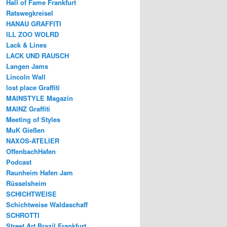
Hall of Fame Frankfurt
Ratswegkreisel
HANAU GRAFFITI
ILL ZOO WOLRD
Lack & Lines
LACK UND RAUSCH
Langen Jams
Lincoln Wall
lost place Graffiti
MAINSTYLE Magazin
MAINZ Graffiti
Meeting of Styles
MuK Gießen
NAXOS-ATELIER
OffenbachHafen
Podcast
Raunheim Hafen Jam
Rüsselsheim
SCHICHTWEISE
Schichtweise Waldaschaff
SCHROTTI
Street Art Brazil Frankfurt