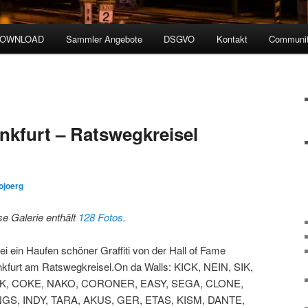
DOWNLOAD
Sammler Angebote
DSGVO
Kontakt
Communit
ankfurt – Ratswegkreisel
ojoerg
se Galerie enthält
128 Fotos
.
ei ein Haufen schöner Graffiti von der Hall of Fame
nkfurt am Ratswegkreisel.On da Walls: KICK, NEIN, SIK,
K, COKE, NAKO, CORONER, EASY, SEGA, CLONE,
GS, INDY, TARA, AKUS, GER, ETAS, KISM, DANTE,