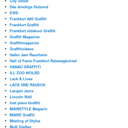
City Ghost
Das dreckige Dutzend
EWS
Frankfurt A66 Graffiti
Frankfurt Graffiti
Frankfurt oldskool Graffiti
Graffiti Magazine
Graffitimagazine
Graffitivideos
Hafen Jam Raunheim
Hall of Fame Frankfurt Ratswegkreisel
HANAU GRAFFITI
ILL ZOO WOLRD
Lack & Lines
LACK UND RAUSCH
Langen Jams
Lincoln Wall
lost place Graffiti
MAINSTYLE Magazin
MAINZ Graffiti
Meeting of Styles
MuK Gießen