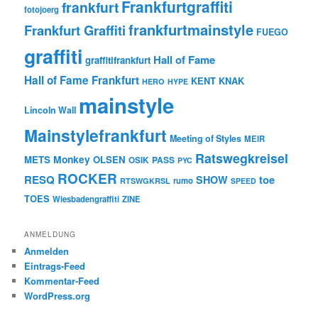
Frankfurtgraffiti
frankfurt
fotojoerg
frankfurtmainstyle
Frankfurt Graffiti
FUEGO
graffiti
Hall of Fame
graffitifrankfurt
Hall of Fame Frankfurt
KENT
KNAK
HERO
HYPE
mainstyle
Lincoln Wall
Mainstylefrankfurt
Meeting of Styles
MEIR
Ratswegkreisel
Monkey
METS
OLSEN
PASS
OSIK
PYC
ROCKER
RESQ
toe
SHOW
rumo
RTSWGKRSL
SPEED
TOES
Wiesbadengraffiti
ZINE
ANMELDUNG
Anmelden
Eintrags-Feed
Kommentar-Feed
WordPress.org