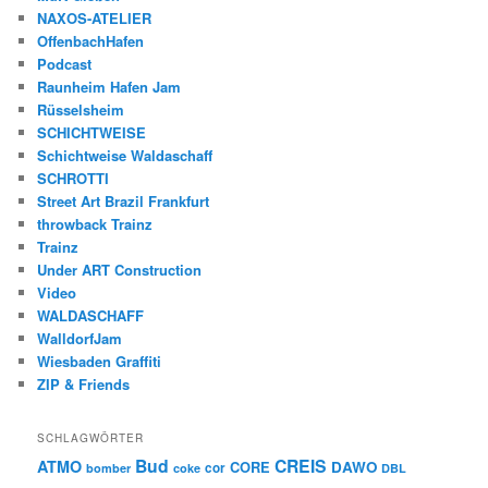
NAXOS-ATELIER
OffenbachHafen
Podcast
Raunheim Hafen Jam
Rüsselsheim
SCHICHTWEISE
Schichtweise Waldaschaff
SCHROTTI
Street Art Brazil Frankfurt
throwback Trainz
Trainz
Under ART Construction
Video
WALDASCHAFF
WalldorfJam
Wiesbaden Graffiti
ZIP & Friends
SCHLAGWÖRTER
Bud
CREIS
ATMO
CORE
DAWO
cor
bomber
coke
DBL