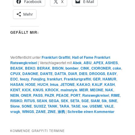
Facebook
X
E-Mail
Mehr
GEFÄLLT MIR:
Veröffentlicht unter
Frankfurt Graffiti
,
Hall of Fame Frankfurt
Ratswegkreisel
|
Verschlagwortet mit
Abok
,
ABU
,
APEX
,
ASHES
,
BEASK
,
BEKO
,
BERAK
,
BISON
,
bomber
,
CINK
,
CIORONER
,
coke
,
CPUX
,
DANONE
,
DANTE
,
DATTA
,
DIAR
,
DIES
,
DROOGS
,
EASY
,
EOC
,
feezy
,
Fotojörg
,
frankfurt
,
Frankfurtgraffiti
,
GER
,
HAMUR
,
HASAN
,
HOSE
,
HUCH
,
Intus
,
JETONE
,
KAKAO
,
KALIF
,
KASH
,
KENT
,
KICK
,
KNUS
,
KROCK
,
mainstyle
,
MEIR
,
MEONE
,
NAK
,
NEIN
,
ONER
,
PASS
,
PAZR
,
PEAOE
,
PORT
,
Ratswegkreisel
,
RIME
,
RISIKO
,
RITUS
,
SEAN
,
SEGA
,
SEK
,
SETA
,
SGE
,
SIAM
,
Sik
,
SINE
,
Slone
,
SONE
,
SUXEZ
,
TANK
,
TARA
,
TASE
,
toe
,
USEME
,
VALE
,
vragk
,
WINGS
,
ZANE
,
ZINE
,
涂鸦
|
Schreibe einen Kommentar
KOMMENDE GRAFFITI TERMINE