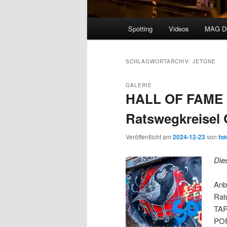
Hauptmenü
Spotting
Videos
MAG 
SCHLAGWORTARCHIV:
JETONE
GALERIE
HALL OF FAME
Ratswegkreisel 
Veröffentlicht am
2024-12-23
von
fot
Die
Anb
Rat
TAR
POR