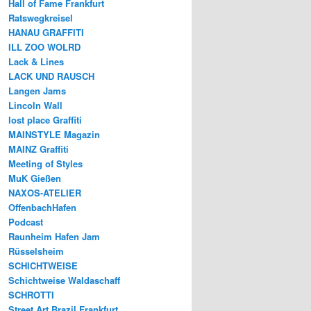
Hall of Fame Frankfurt
Ratswegkreisel
HANAU GRAFFITI
ILL ZOO WOLRD
Lack & Lines
LACK UND RAUSCH
Langen Jams
Lincoln Wall
lost place Graffiti
MAINSTYLE Magazin
MAINZ Graffiti
Meeting of Styles
MuK Gießen
NAXOS-ATELIER
OffenbachHafen
Podcast
Raunheim Hafen Jam
Rüsselsheim
SCHICHTWEISE
Schichtweise Waldaschaff
SCHROTTI
Street Art Brazil Frankfurt