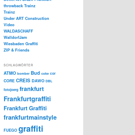
throwback Trainz
Trainz
Under ART Construction
Video
WALDASCHAFF
WalldorfJam
Wiesbaden Graffiti
ZIP & Friends
SCHLAGWÖRTER
Bud
ATMO
cor
bomber
coke
CREIS
CORE
DAWO
DBL
frankfurt
fotojoerg
Frankfurtgraffiti
Frankfurt Graffiti
frankfurtmainstyle
graffiti
FUEGO