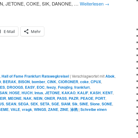
N, JETONE, COKE, SIK, DANONE, …
Weiterlesen
→
E-Mail
Mehr
,
Hall of Fame Frankfurt Ratswegkreisel
|
Verschlagwortet mit
Abok
,
O
,
BERAK
,
BISON
,
bomber
,
CINK
,
CIORONER
,
coke
,
CPUX
,
IES
,
DROOGS
,
EASY
,
EOC
,
feezy
,
Fotojörg
,
frankfurt
,
SAN
,
HOSE
,
HUCH
,
Intus
,
JETONE
,
KAKAO
,
KALIF
,
KASH
,
KENT
,
EIR
,
MEONE
,
NAK
,
NEIN
,
ONER
,
PASS
,
PAZR
,
PEAOE
,
PORT
,
US
,
SEAN
,
SEGA
,
SEK
,
SETA
,
SGE
,
SIAM
,
Sik
,
SINE
,
Slone
,
SONE
,
SEME
,
VALE
,
vragk
,
WINGS
,
ZANE
,
ZINE
,
涂鸦
|
Schreibe einen