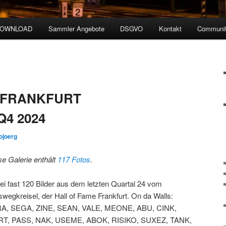
DOWNLOAD
Sammler Angebote
DSGVO
Kontakt
Communit
 FRANKFURT
Q4 2024
ojoerg
se Galerie enthält
117 Fotos
.
ei fast 120 Bilder aus dem letzten Quartal 24 vom
swegkreisel, der Hall of Fame Frankfurt. On da Walls:
A, SEGA, ZINE, SEAN, VALE, MEONE, ABU, CINK,
T, PASS, NAK, USEME, ABOK, RISIKO, SUXEZ, TANK,