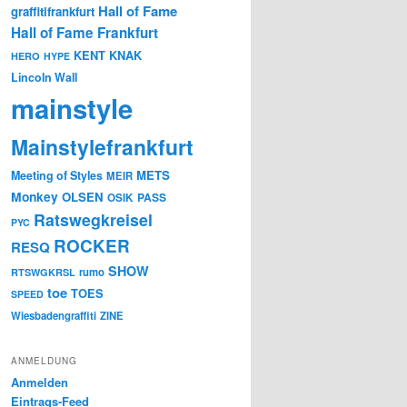
Hall of Fame
graffitifrankfurt
Hall of Fame Frankfurt
KENT
KNAK
HERO
HYPE
Lincoln Wall
mainstyle
Mainstylefrankfurt
METS
Meeting of Styles
MEIR
Monkey
OLSEN
PASS
OSIK
Ratswegkreisel
PYC
ROCKER
RESQ
SHOW
rumo
RTSWGKRSL
toe
TOES
SPEED
Wiesbadengraffiti
ZINE
ANMELDUNG
Anmelden
Eintrags-Feed