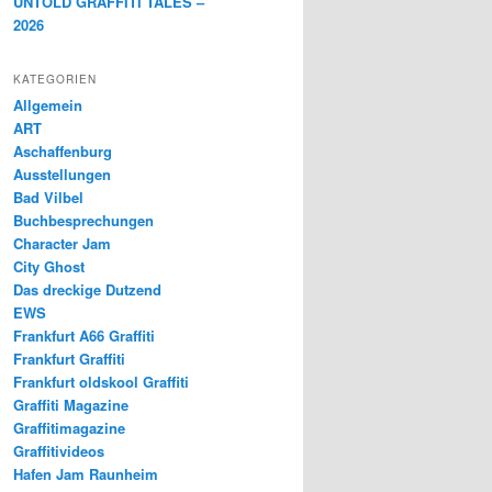
UNTOLD GRAFFITI TALES –
2026
KATEGORIEN
Allgemein
ART
Aschaffenburg
Ausstellungen
Bad Vilbel
Buchbesprechungen
Character Jam
City Ghost
Das dreckige Dutzend
EWS
Frankfurt A66 Graffiti
Frankfurt Graffiti
Frankfurt oldskool Graffiti
Graffiti Magazine
Graffitimagazine
Graffitivideos
Hafen Jam Raunheim