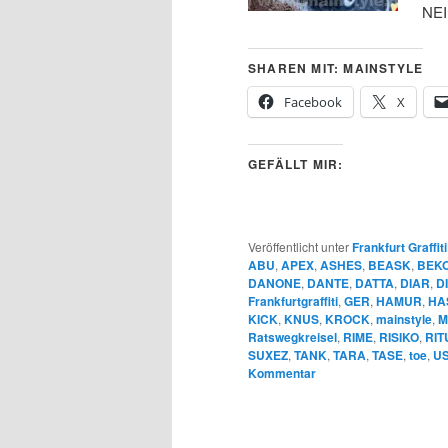
NEI
SHAREN MIT: MAINSTYLE
Facebook
X
GEFÄLLT MIR:
Veröffentlicht unter
Frankfurt Graffiti
ABU
,
APEX
,
ASHES
,
BEASK
,
BEK
DANONE
,
DANTE
,
DATTA
,
DIAR
,
D
Frankfurtgraffiti
,
GER
,
HAMUR
,
HA
KICK
,
KNUS
,
KROCK
,
mainstyle
,
M
Ratswegkreisel
,
RIME
,
RISIKO
,
RIT
SUXEZ
,
TANK
,
TARA
,
TASE
,
toe
,
U
Kommentar