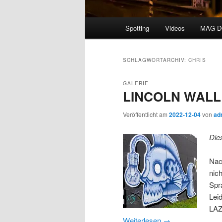
Hauptmenü
Spotting
Videos
MAG 
SCHLAGWORTARCHIV:
CHRIS
GALERIE
LINCOLN WALL –
Veröffentlicht am
2022-12-04
von
ad
Die
Nac
nic
Spr
Lei
LAZ
Weiterlesen
→