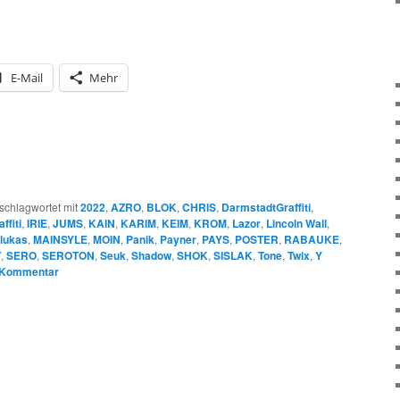
E-Mail
Mehr
schlagwortet mit
2022
,
AZRO
,
BLOK
,
CHRIS
,
DarmstadtGraffiti
,
affiti
,
IRIE
,
JUMS
,
KAIN
,
KARIM
,
KEIM
,
KROM
,
Lazor
,
Lincoln Wall
,
lukas
,
MAINSYLE
,
MOIN
,
Panik
,
Payner
,
PAYS
,
POSTER
,
RABAUKE
,
T
,
SERO
,
SEROTON
,
Seuk
,
Shadow
,
SHOK
,
SISLAK
,
Tone
,
Twix
,
Y
n Kommentar