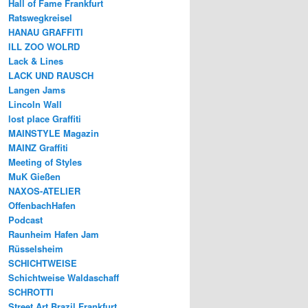
Hall of Fame Frankfurt
Ratswegkreisel
HANAU GRAFFITI
ILL ZOO WOLRD
Lack & Lines
LACK UND RAUSCH
Langen Jams
Lincoln Wall
lost place Graffiti
MAINSTYLE Magazin
MAINZ Graffiti
Meeting of Styles
MuK Gießen
NAXOS-ATELIER
OffenbachHafen
Podcast
Raunheim Hafen Jam
Rüsselsheim
SCHICHTWEISE
Schichtweise Waldaschaff
SCHROTTI
Street Art Brazil Frankfurt