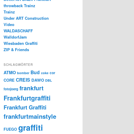
throwback Trainz
Trainz
Under ART Construction
Video
WALDASCHAFF
WalldorfJam
Wiesbaden Graffiti
ZIP & Friends
SCHLAGWÖRTER
Bud
ATMO
cor
bomber
coke
CREIS
CORE
DAWO
DBL
frankfurt
fotojoerg
Frankfurtgraffiti
Frankfurt Graffiti
frankfurtmainstyle
graffiti
FUEGO