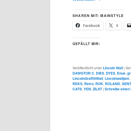
SHAREN MIT: MAINSTYLE
Facebook
X
GEFÄLLT MIR:
Veröffentlicht unter
Lincoln Wall
|
Ver
DAWGTOR C
,
DIES
,
DYES
,
Enue
,
gr
LincolnGraffitiWall
,
Lincolnwalljam
,
REKS
,
Retro
,
ROK
,
ROLAND
,
SEN
CATS
,
YEN
,
ZILAT
|
Schreibe eine