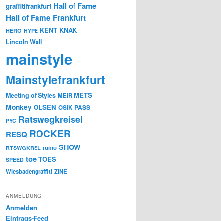
Hall of Fame
graffitifrankfurt
Hall of Fame Frankfurt
KENT
KNAK
HERO
HYPE
Lincoln Wall
mainstyle
Mainstylefrankfurt
METS
Meeting of Styles
MEIR
Monkey
OLSEN
PASS
OSIK
Ratswegkreisel
PYC
ROCKER
RESQ
SHOW
rumo
RTSWGKRSL
toe
TOES
SPEED
Wiesbadengraffiti
ZINE
ANMELDUNG
Anmelden
Eintrags-Feed