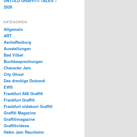
UNTOLD GRAFFITI TALES –
2026
KATEGORIEN
Allgemein
ART
Aschaffenburg
Ausstellungen
Bad Vilbel
Buchbesprechungen
Character Jam
City Ghost
Das dreckige Dutzend
EWS
Frankfurt A66 Graffiti
Frankfurt Graffiti
Frankfurt oldskool Graffiti
Graffiti Magazine
Graffitimagazine
Graffitivideos
Hafen Jam Raunheim