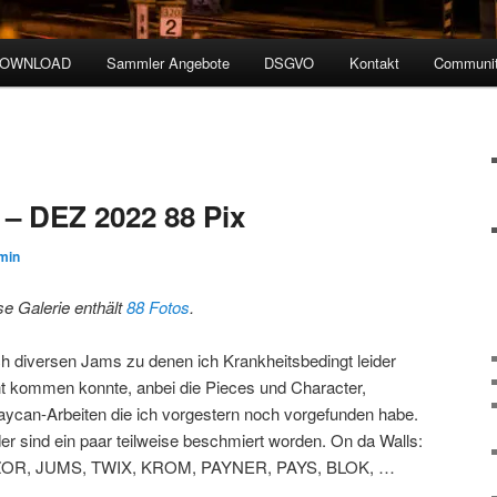
DOWNLOAD
Sammler Angebote
DSGVO
Kontakt
Communit
 DEZ 2022 88 Pix
min
se Galerie enthält
88 Fotos
.
h diversen Jams zu denen ich Krankheitsbedingt leider
ht kommen konnte, anbei die Pieces und Character,
aycan-Arbeiten die ich vorgestern noch vorgefunden habe.
der sind ein paar teilweise beschmiert worden. On da Walls:
OR, JUMS, TWIX, KROM, PAYNER, PAYS, BLOK, …