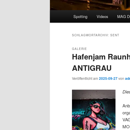
Hauptmenü
Spotting
Videos
MAG 
SCHLAGWORTARCHIV:
SENT
GALERIE
Hafenjam Raunhe
ANTIGRAU
Veröffentlicht am
2025-09-27
von
ad
Die
Anb
org
VAG
MOI