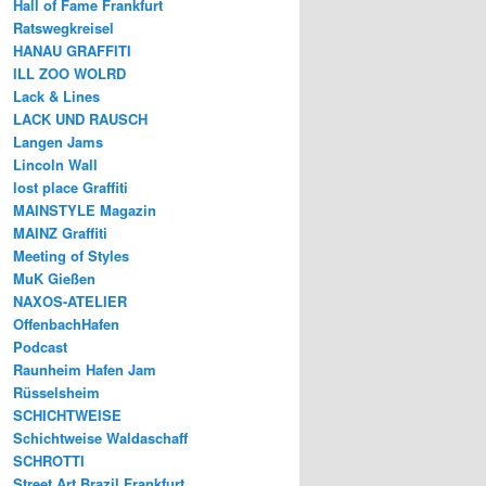
Hall of Fame Frankfurt
Ratswegkreisel
HANAU GRAFFITI
ILL ZOO WOLRD
Lack & Lines
LACK UND RAUSCH
Langen Jams
Lincoln Wall
lost place Graffiti
MAINSTYLE Magazin
MAINZ Graffiti
Meeting of Styles
MuK Gießen
NAXOS-ATELIER
OffenbachHafen
Podcast
Raunheim Hafen Jam
Rüsselsheim
SCHICHTWEISE
Schichtweise Waldaschaff
SCHROTTI
Street Art Brazil Frankfurt