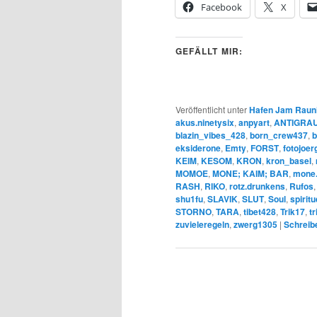
Facebook
X
GEFÄLLT MIR:
Veröffentlicht unter
Hafen Jam Raun
akus.ninetysix
,
anpyart
,
ANTIGRAU 
blazin_vibes_428
,
born_crew437
,
b
eksiderone
,
Emty
,
FORST
,
fotojoer
KEIM
,
KESOM
,
KRON
,
kron_basel
,
MOMOE
,
MONE; KAIM; BAR
,
mone
RASH
,
RIKO
,
rotz.drunkens
,
Rufos
shu1fu
,
SLAVIK
,
SLUT
,
Soul
,
spirit
STORNO
,
TARA
,
tibet428
,
Trik17
,
t
zuvieleregeln
,
zwerg1305
|
Schreib