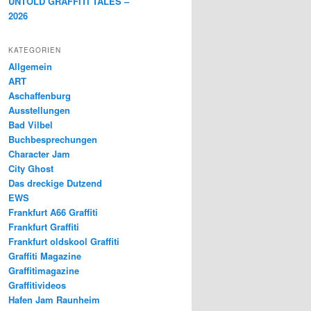
UNTOLD GRAFFITI TALES –
2026
KATEGORIEN
Allgemein
ART
Aschaffenburg
Ausstellungen
Bad Vilbel
Buchbesprechungen
Character Jam
City Ghost
Das dreckige Dutzend
EWS
Frankfurt A66 Graffiti
Frankfurt Graffiti
Frankfurt oldskool Graffiti
Graffiti Magazine
Graffitimagazine
Graffitivideos
Hafen Jam Raunheim