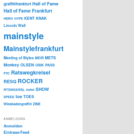
Hall of Fame
graffitifrankfurt
Hall of Fame Frankfurt
KENT
KNAK
HERO
HYPE
Lincoln Wall
mainstyle
Mainstylefrankfurt
METS
Meeting of Styles
MEIR
Monkey
OLSEN
PASS
OSIK
Ratswegkreisel
PYC
ROCKER
RESQ
SHOW
rumo
RTSWGKRSL
toe
TOES
SPEED
Wiesbadengraffiti
ZINE
ANMELDUNG
Anmelden
Eintrags-Feed