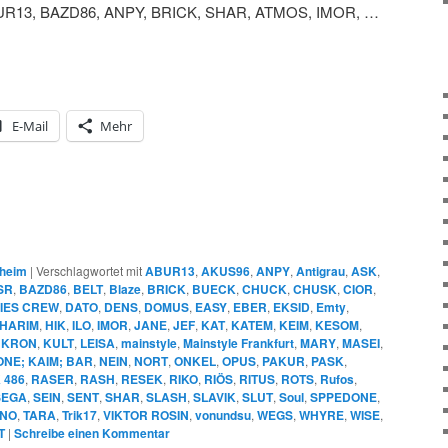
R13, BAZD86, ANPY, BRICK, SHAR, ATMOS, IMOR, …
E-Mail
Mehr
heim
|
Verschlagwortet mit
ABUR13
,
AKUS96
,
ANPY
,
Antigrau
,
ASK
,
SR
,
BAZD86
,
BELT
,
Blaze
,
BRICK
,
BUECK
,
CHUCK
,
CHUSK
,
CIOR
,
IES CREW
,
DATO
,
DENS
,
DOMUS
,
EASY
,
EBER
,
EKSID
,
Emty
,
HARIM
,
HIK
,
ILO
,
IMOR
,
JANE
,
JEF
,
KAT
,
KATEM
,
KEIM
,
KESOM
,
,
KRON
,
KULT
,
LEISA
,
mainstyle
,
Mainstyle Frankfurt
,
MARY
,
MASEI
,
NE; KAIM; BAR
,
NEIN
,
NORT
,
ONKEL
,
OPUS
,
PAKUR
,
PASK
,
 486
,
RASER
,
RASH
,
RESEK
,
RIKO
,
RIÖS
,
RITUS
,
ROTS
,
Rufos
,
SEGA
,
SEIN
,
SENT
,
SHAR
,
SLASH
,
SLAVIK
,
SLUT
,
Soul
,
SPPEDONE
,
NO
,
TARA
,
Trik17
,
VIKTOR ROSIN
,
vonundsu
,
WEGS
,
WHYRE
,
WISE
,
T
|
Schreibe einen Kommentar