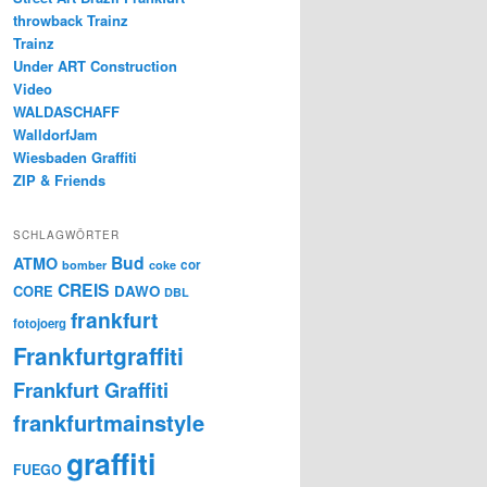
throwback Trainz
Trainz
Under ART Construction
Video
WALDASCHAFF
WalldorfJam
Wiesbaden Graffiti
ZIP & Friends
SCHLAGWÖRTER
Bud
ATMO
cor
bomber
coke
CREIS
CORE
DAWO
DBL
frankfurt
fotojoerg
Frankfurtgraffiti
Frankfurt Graffiti
frankfurtmainstyle
graffiti
FUEGO