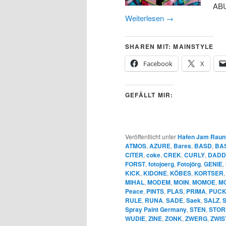
ABU
Weiterlesen
→
SHAREN MIT: MAINSTYLE
Facebook
X
GEFÄLLT MIR:
Veröffentlicht unter
Hafen Jam Raun
ATMOS
,
AZURE
,
Bares
,
BASD
,
BA
CITER
,
coke
,
CREK
,
CURLY
,
DADD
FORST
,
fotojoerg
,
Fotojörg
,
GENIE
,
KICK
,
KIDONE
,
KÖBES
,
KORTSER
MIHAL
,
MODEM
,
MOIN
,
MOMOE
,
MO
Peace
,
PINTS
,
PLAS
,
PRIMA
,
PUCK
RULE
,
RUNA
,
SADE
,
Saek
,
SALZ
,
Spray Paint Germany
,
STEN
,
STOR
WUDIE
,
ZINE
,
ZONK
,
ZWERG
,
ZWIS