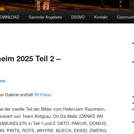
DOWNLOAD
Sammler Angebote
DSGVO
Kontakt
Communit
im 2025 Teil 2 –
min
se Galerie enthält
56 Fotos
.
ei der zweite Teil der Bilder vom HafenJam Raunheim,
anisiert von Team Antigrau. On Da Walls (DANKE AN
ABUNDLER) in Teil 1 und 2: DATO, PAKUR, DOMUS,
N, PINTS, ROTS, WHYRE, BUECK, EKSID, ZWERG,