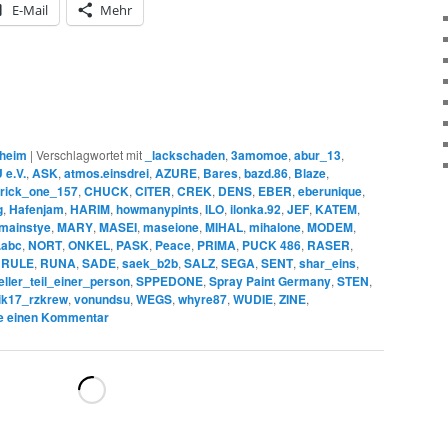
E-Mail
Mehr
heim
|
Verschlagwortet mit
_lackschaden
,
3amomoe
,
abur_13
,
e.V.
,
ASK
,
atmos.einsdrei
,
AZURE
,
Bares
,
bazd.86
,
Blaze
,
rick_one_157
,
CHUCK
,
CITER
,
CREK
,
DENS
,
EBER
,
eberunique
,
g
,
Hafenjam
,
HARIM
,
howmanypints
,
ILO
,
ilonka.92
,
JEF
,
KATEM
,
mainstye
,
MARY
,
MASEI
,
maseione
,
MIHAL
,
mihalone
,
MODEM
,
.abc
,
NORT
,
ONKEL
,
PASK
,
Peace
,
PRIMA
,
PUCK 486
,
RASER
,
,
RULE
,
RUNA
,
SADE
,
saek_b2b
,
SALZ
,
SEGA
,
SENT
,
shar_eins
,
ueller_teil_einer_person
,
SPPEDONE
,
Spray Paint Germany
,
STEN
,
rik17_rzkrew
,
vonundsu
,
WEGS
,
whyre87
,
WUDIE
,
ZINE
,
e einen Kommentar