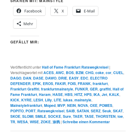
SHAREN MIT: MAINSTYLE
Facebook
X
E-Mail
Mehr
GEFÄLLT MIR:
Veröffentlicht unter
Hall of Fame Frankfurt Ratswegkreisel
|
Verschlagwortet mit
ACES
,
AWC
,
BOS
,
BZM
,
CHG
,
coke
,
cor
,
CUEL
,
DAGO
,
DAN
,
DASE
,
DAWO
,
DRIE
,
EASY
,
EDC
,
ELECTRO
DEFENDER
,
EPIK
,
EROS
,
FAKIR
,
FOIS
,
FRANK
,
frankfurt
,
Frankfurt Graffiti
,
frankfurtmainstyle
,
FUNKR
,
GER
,
graffiti
,
Hall of
Fame Frankfurt
,
Haram
,
HASE
,
HBS
,
HITZ
,
HPS
,
IKA
,
Jet
,
KALK
,
KICK
,
KYRE
,
LESH
,
Lilly
,
LITE
,
lukas
,
mainstyle
,
Mainstylefrankfurt
,
Moped
,
MVP
,
NEIN
,
NOVA
,
OXE
,
POMES
,
POPITO
,
PORT
,
Ratswegkreisel
,
SAIB
,
SATAN
,
SERZ
,
Seuk
,
SKAT
,
SKOE
,
SLOMI
,
SMILE
,
SOCKE
,
Sure
,
TAER
,
TASE
,
THORSTEN
,
toe
,
TR
,
WESA
,
WISE
,
ZOKE
,
涂鸦
|
Schreibe einen Kommentar