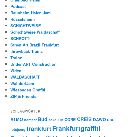
Podcast
Raunheim Hafen Jam
Rüsselsheim
SCHICHTWEISE
Schichtweise Waldaschaff
SCHROTTI
Street Art Brazil Frankfurt
throwback Trainz
Trainz
Under ART Construction
Video
WALDASCHAFF
WalldorfJam
Wiesbaden Graffiti
ZIP & Friends
SCHLAGWÖRTER
Bud
CREIS
ATMO
CORE
DAWO
cor
bomber
coke
DBL
Frankfurtgraffiti
frankfurt
fotojoerg