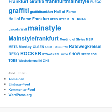
frankfurtmainstyle
Frankfurt Graffiti
FUEGO
graffiti
Hall of Fame
graffitifrankfurt
Hall of Fame Frankfurt
KENT
KNAK
HERO
HYPE
mainstyle
Lincoln Wall
Mainstylefrankfurt
Meeting of Styles
MEIR
Ratswegkreisel
Monkey
METS
OLSEN
PASS
OSIK
PYC
ROCKER
RESQ
toe
SHOW
rumo
RTSWGKRSL
SPEED
TOES
Wiesbadengraffiti
ZINE
ANMELDUNG
Anmelden
Eintrags-Feed
Kommentar-Feed
WordPress.org