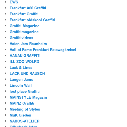
EWS
Frankfurt A66 Graffiti
Frankfurt Graffiti
Frankfurt oldskool Graffiti
Graffiti Magazine
Graffitimagazine
Graffitivideos
Hafen Jam Raunheim
Hall of Fame Frankfurt Ratswegkreisel
HANAU GRAFFITI
ILL ZOO WOLRD
Lack & Lines
LACK UND RAUSCH
Langen Jams
Lincoln Wall
lost place Graffiti
MAINSTYLE Magazin
MAINZ Graffiti
Meeting of Styles
MuK Gießen
NAXOS-ATELIER
OffenbachHafen