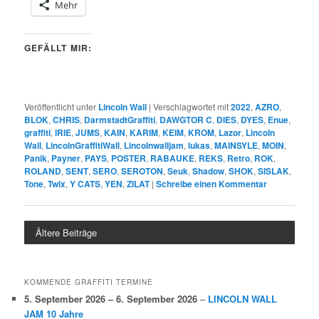
Mehr
GEFÄLLT MIR:
Veröffentlicht unter
Lincoln Wall
|
Verschlagwortet mit
2022
,
AZRO
,
BLOK
,
CHRIS
,
DarmstadtGraffiti
,
DAWGTOR C
,
DIES
,
DYES
,
Enue
,
graffiti
,
IRIE
,
JUMS
,
KAIN
,
KARIM
,
KEIM
,
KROM
,
Lazor
,
Lincoln
Wall
,
LincolnGraffitiWall
,
Lincolnwalljam
,
lukas
,
MAINSYLE
,
MOIN
,
Panik
,
Payner
,
PAYS
,
POSTER
,
RABAUKE
,
REKS
,
Retro
,
ROK
,
ROLAND
,
SENT
,
SERO
,
SEROTON
,
Seuk
,
Shadow
,
SHOK
,
SISLAK
,
Tone
,
Twix
,
Y CATS
,
YEN
,
ZILAT
|
Schreibe einen Kommentar
Ältere Beiträge
KOMMENDE GRAFFITI TERMINE
5. September 2026
–
6. September 2026
–
LINCOLN WALL
JAM 10 Jahre