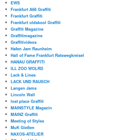
EWS
Frankfurt A66 Graffiti
Frankfurt Graffiti
Frankfurt oldskool Graffiti
Graffiti Magazine
Graffitimagazine
Graffitivideos
Hafen Jam Raunheim
Hall of Fame Frankfurt Ratswegkreisel
HANAU GRAFFITI
ILL ZOO WOLRD
Lack & Lines
LACK UND RAUSCH
Langen Jams
Lincoln Wall
lost place Graffiti
MAINSTYLE Magazin
MAINZ Graffiti
Meeting of Styles
MuK Gießen
NAXOS-ATELIER