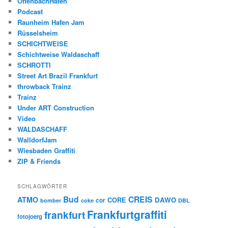
OffenbachHafen
Podcast
Raunheim Hafen Jam
Rüsselsheim
SCHICHTWEISE
Schichtweise Waldaschaff
SCHROTTI
Street Art Brazil Frankfurt
throwback Trainz
Trainz
Under ART Construction
Video
WALDASCHAFF
WalldorfJam
Wiesbaden Graffiti
ZIP & Friends
SCHLAGWÖRTER
Bud
CREIS
ATMO
CORE
DAWO
cor
bomber
coke
DBL
Frankfurtgraffiti
frankfurt
fotojoerg