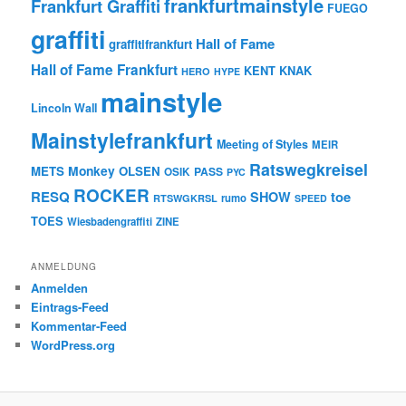
frankfurtmainstyle
Frankfurt Graffiti
FUEGO
graffiti
Hall of Fame
graffitifrankfurt
Hall of Fame Frankfurt
KENT
KNAK
HERO
HYPE
mainstyle
Lincoln Wall
Mainstylefrankfurt
Meeting of Styles
MEIR
Ratswegkreisel
Monkey
METS
OLSEN
PASS
OSIK
PYC
ROCKER
RESQ
toe
SHOW
rumo
RTSWGKRSL
SPEED
TOES
Wiesbadengraffiti
ZINE
ANMELDUNG
Anmelden
Eintrags-Feed
Kommentar-Feed
WordPress.org