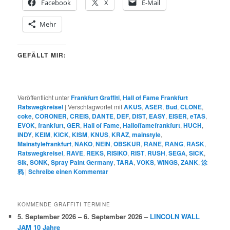
Facebook
X
E-Mail
Mehr
GEFÄLLT MIR:
Veröffentlicht unter
Frankfurt Graffiti
,
Hall of Fame Frankfurt
Ratswegkreisel
|
Verschlagwortet mit
AKUS
,
ASER
,
Bud
,
CLONE
,
coke
,
CORONER
,
CREIS
,
DANTE
,
DEF
,
DIST
,
EASY
,
EISER
,
eTAS
,
EVOK
,
frankfurt
,
GER
,
Hall of Fame
,
Halloffamefrankfurt
,
HUCH
,
INDY
,
KEIM
,
KICK
,
KISM
,
KNUS
,
KRAZ
,
mainstyle
,
Mainstylefrankfurt
,
NAKO
,
NEIN
,
OBSKUR
,
RANE
,
RANG
,
RASK
,
Ratswegkreisel
,
RAVE
,
REKS
,
RISIKO
,
RIST
,
RUSH
,
SEGA
,
SICK
,
Sik
,
SONK
,
Spray Paint Germany
,
TARA
,
VOKS
,
WINGS
,
ZANK
,
涂
鸦
|
Schreibe einen Kommentar
KOMMENDE GRAFFITI TERMINE
5. September 2026
–
6. September 2026
–
LINCOLN WALL
JAM 10 Jahre