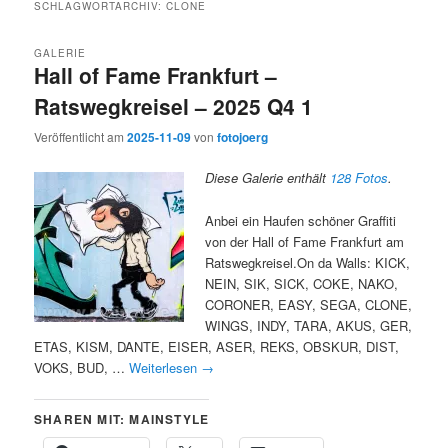
SCHLAGWORTARCHIV:
CLONE
GALERIE
Hall of Fame Frankfurt –
Ratswegkreisel – 2025 Q4 1
Veröffentlicht am
2025-11-09
von
fotojoerg
Diese Galerie enthält
128 Fotos
.
Anbei ein Haufen schöner Graffiti
von der Hall of Fame Frankfurt am
Ratswegkreisel.On da Walls: KICK,
NEIN, SIK, SICK, COKE, NAKO,
CORONER, EASY, SEGA, CLONE,
WINGS, INDY, TARA, AKUS, GER,
ETAS, KISM, DANTE, EISER, ASER, REKS, OBSKUR, DIST,
VOKS, BUD, …
Weiterlesen
→
SHAREN MIT: MAINSTYLE