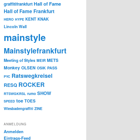
Hall of Fame
graffitifrankfurt
Hall of Fame Frankfurt
KENT
KNAK
HERO
HYPE
Lincoln Wall
mainstyle
Mainstylefrankfurt
METS
Meeting of Styles
MEIR
Monkey
OLSEN
PASS
OSIK
Ratswegkreisel
PYC
ROCKER
RESQ
SHOW
rumo
RTSWGKRSL
toe
TOES
SPEED
Wiesbadengraffiti
ZINE
ANMELDUNG
Anmelden
Eintrags-Feed