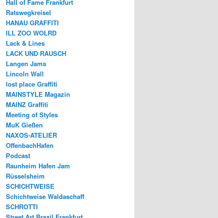
Hall of Fame Frankfurt
Ratswegkreisel
HANAU GRAFFITI
ILL ZOO WOLRD
Lack & Lines
LACK UND RAUSCH
Langen Jams
Lincoln Wall
lost place Graffiti
MAINSTYLE Magazin
MAINZ Graffiti
Meeting of Styles
MuK Gießen
NAXOS-ATELIER
OffenbachHafen
Podcast
Raunheim Hafen Jam
Rüsselsheim
SCHICHTWEISE
Schichtweise Waldaschaff
SCHROTTI
Street Art Brazil Frankfurt