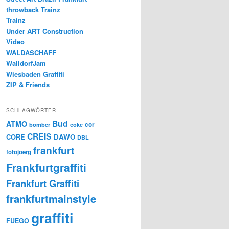
throwback Trainz
Trainz
Under ART Construction
Video
WALDASCHAFF
WalldorfJam
Wiesbaden Graffiti
ZIP & Friends
SCHLAGWÖRTER
Bud
ATMO
cor
bomber
coke
CREIS
CORE
DAWO
DBL
frankfurt
fotojoerg
Frankfurtgraffiti
Frankfurt Graffiti
frankfurtmainstyle
graffiti
FUEGO