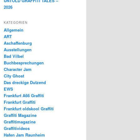
UNTOLD GRAFFITI TALES –
2026
KATEGORIEN
Allgemein
ART
Aschaffenburg
Ausstellungen
Bad Vilbel
Buchbesprechungen
Character Jam
City Ghost
Das dreckige Dutzend
EWS
Frankfurt A66 Graffiti
Frankfurt Graffiti
Frankfurt oldskool Graffiti
Graffiti Magazine
Graffitimagazine
Graffitivideos
Hafen Jam Raunheim