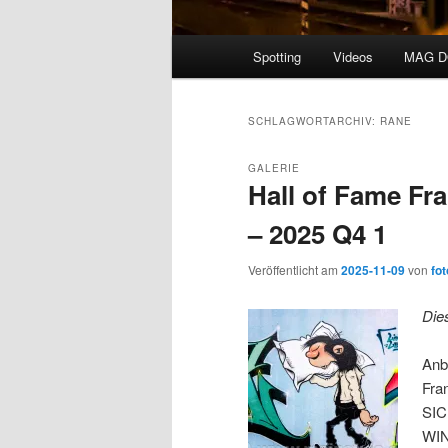
Hauptmenü
Spotting
Videos
MAG 
SCHLAGWORTARCHIV:
RANE
GALERIE
Hall of Fame Fr
– 2025 Q4 1
Veröffentlicht am
2025-11-09
von
fot
Die
Anb
Fra
SIC
WIN