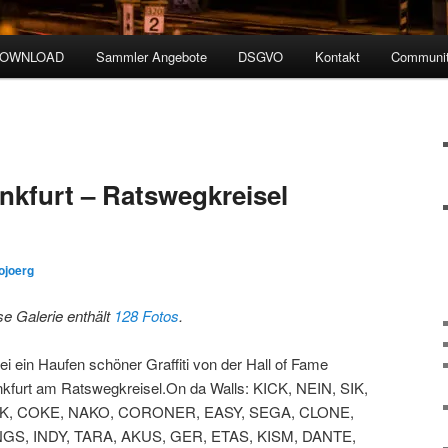
DOWNLOAD
Sammler Angebote
DSGVO
Kontakt
Communit
ankfurt – Ratswegkreisel
ojoerg
se Galerie enthält
128 Fotos
.
ei ein Haufen schöner Graffiti von der Hall of Fame
nkfurt am Ratswegkreisel.On da Walls: KICK, NEIN, SIK,
K, COKE, NAKO, CORONER, EASY, SEGA, CLONE,
GS, INDY, TARA, AKUS, GER, ETAS, KISM, DANTE,