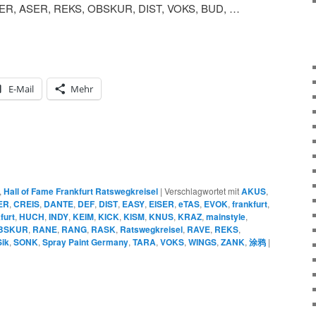
ER, ASER, REKS, OBSKUR, DIST, VOKS, BUD, …
E-Mail
Mehr
,
Hall of Fame Frankfurt Ratswegkreisel
|
Verschlagwortet mit
AKUS
,
ER
,
CREIS
,
DANTE
,
DEF
,
DIST
,
EASY
,
EISER
,
eTAS
,
EVOK
,
frankfurt
,
furt
,
HUCH
,
INDY
,
KEIM
,
KICK
,
KISM
,
KNUS
,
KRAZ
,
mainstyle
,
BSKUR
,
RANE
,
RANG
,
RASK
,
Ratswegkreisel
,
RAVE
,
REKS
,
Sik
,
SONK
,
Spray Paint Germany
,
TARA
,
VOKS
,
WINGS
,
ZANK
,
涂鸦
|