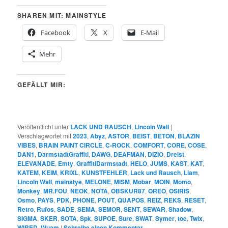
SHAREN MIT: MAINSTYLE
Facebook
X
E-Mail
Mehr
GEFÄLLT MIR:
Veröffentlicht unter
LACK UND RAUSCH
,
Lincoln Wall
|
Verschlagwortet mit
2023
,
Abyz
,
ASTOR
,
BEIST
,
BETON
,
BLAZIN
VIBES
,
BRAIN PAINT CIRCLE
,
C-ROCK
,
COMFORT
,
CORE
,
COSE
,
DAN1
,
DarmstadtGraffiti
,
DAWG
,
DEAFMAN
,
DIZIO
,
Dreist
,
ELEVANADE
,
Emty
,
GraffitiDarmstadt
,
HELO
,
JUMS
,
KAST
,
KAT
,
KATEM
,
KEIM
,
KRIXL
,
KUNSTFEHLER
,
Lack und Rausch
,
Liam
,
Lincoln Wall
,
mainstye
,
MELONE
,
MISM
,
Mobar
,
MOIN
,
Momo
,
Monkey
,
MR.FOU
,
NEOK
,
NOTA
,
OBSKUR87
,
OREO
,
OSIRIS
,
Osmo
,
PAYS
,
PDK
,
PHONE
,
POUT
,
QUAPOS
,
REIZ
,
REKS
,
RESET
,
Retro
,
Rufos
,
SADE
,
SEMA
,
SEMOR
,
SENT
,
SEWAR
,
Shadow
,
SIGMA
,
SKER
,
SOTA
,
Spk
,
SUPOE
,
Sure
,
SWAT
,
Symer
,
toe
,
Twix
,
WIRED
,
Wuam
|
Schreibe einen Kommentar