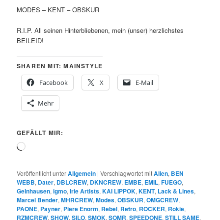
MODES – KENT – OBSKUR
R.I.P. All seinen Hinterbliebenen, mein (unser) herzlichstes
BEILEID!
SHAREN MIT: MAINSTYLE
Facebook
X
E-Mail
Mehr
GEFÄLLT MIR:
Wird
geladen …
Veröffentlicht unter
Allgemein
|
Verschlagwortet mit
Alien
,
BEN
WEBB
,
Dater
,
DBLCREW
,
DKNCREW
,
EMBE
,
EMIL
,
FUEGO
,
Gelnhausen
,
igmo
,
Irie Artists
,
KAI LIPPOK
,
KENT
,
Lack & Lines
,
Marcel Bender
,
MHRCREW
,
Modes
,
OBSKUR
,
OMGCREW
,
PAONE
,
Payner
,
Piere Enorm
,
Rebel
,
Retro
,
ROCKER
,
Rokie
,
RZMCREW
,
SHOW
,
SILO
,
SMOK
,
SOMR
,
SPEEDONE
,
STILL SAME
,