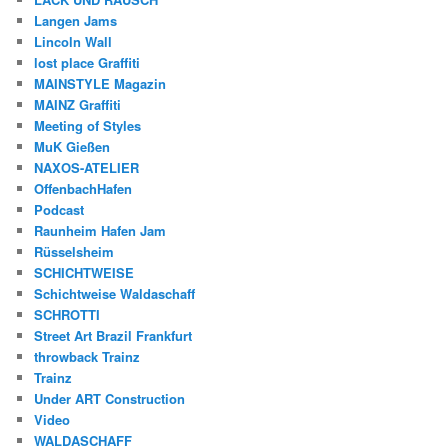
Langen Jams
Lincoln Wall
lost place Graffiti
MAINSTYLE Magazin
MAINZ Graffiti
Meeting of Styles
MuK Gießen
NAXOS-ATELIER
OffenbachHafen
Podcast
Raunheim Hafen Jam
Rüsselsheim
SCHICHTWEISE
Schichtweise Waldaschaff
SCHROTTI
Street Art Brazil Frankfurt
throwback Trainz
Trainz
Under ART Construction
Video
WALDASCHAFF