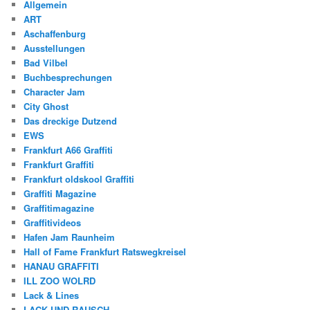
Allgemein
ART
Aschaffenburg
Ausstellungen
Bad Vilbel
Buchbesprechungen
Character Jam
City Ghost
Das dreckige Dutzend
EWS
Frankfurt A66 Graffiti
Frankfurt Graffiti
Frankfurt oldskool Graffiti
Graffiti Magazine
Graffitimagazine
Graffitivideos
Hafen Jam Raunheim
Hall of Fame Frankfurt Ratswegkreisel
HANAU GRAFFITI
ILL ZOO WOLRD
Lack & Lines
LACK UND RAUSCH