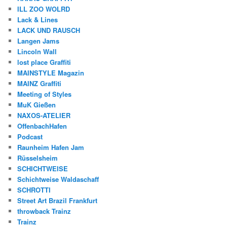
ILL ZOO WOLRD
Lack & Lines
LACK UND RAUSCH
Langen Jams
Lincoln Wall
lost place Graffiti
MAINSTYLE Magazin
MAINZ Graffiti
Meeting of Styles
MuK Gießen
NAXOS-ATELIER
OffenbachHafen
Podcast
Raunheim Hafen Jam
Rüsselsheim
SCHICHTWEISE
Schichtweise Waldaschaff
SCHROTTI
Street Art Brazil Frankfurt
throwback Trainz
Trainz