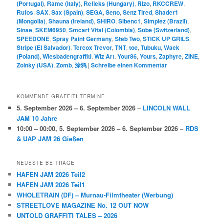
(Portugal)
,
Rame (Italy)
,
Refleks (Hungary)
,
Rizo
,
RKCCREW
,
Rufos
,
SAX
,
Sax (Spain)
,
SEGA
,
Seno
,
Senz Tired
,
Shader1
(Mongolia)
,
Shauna (Ireland)
,
SHIRO
,
Sibenc1
,
Simplez (Brazil)
,
Sinae
,
SKEM6950
,
Smcart Vital (Colombia)
,
Sobe (Switzerland)
,
SPEEDONE
,
Spray Paint Germany
,
Steb Two
,
STICK UP GRILS
,
Stripe (El Salvador)
,
Tercox Trevor
,
TNT
,
toe
,
Tubuku
,
Waek
(Poland)
,
Wiesbadengraffiti
,
Wiz Art
,
Your86
,
Yours
,
Zaphyre
,
ZINE
,
Zoinky (USA)
,
Zomb
,
涂鸦
|
Schreibe einen Kommentar
KOMMENDE GRAFFITI TERMINE
5. September 2026
–
6. September 2026
–
LINCOLN WALL
JAM 10 Jahre
10:00
–
00:00
,
5. September 2026
–
6. September 2026
–
RDS
& UAP JAM 26 Gießen
NEUESTE BEITRÄGE
HAFEN JAM 2026 Teil2
HAFEN JAM 2026 Teil1
WHOLETRAIN (DF) – Murnau-Filmtheater (Werbung)
STREETLOVE MAGAZINE No. 12 OUT NOW
UNTOLD GRAFFITI TALES – 2026