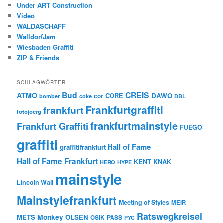
Under ART Construction
Video
WALDASCHAFF
WalldorfJam
Wiesbaden Graffiti
ZIP & Friends
SCHLAGWÖRTER
Bud
CREIS
ATMO
CORE
DAWO
cor
bomber
coke
DBL
Frankfurtgraffiti
frankfurt
fotojoerg
frankfurtmainstyle
Frankfurt Graffiti
FUEGO
graffiti
Hall of Fame
graffitifrankfurt
Hall of Fame Frankfurt
KENT
KNAK
HERO
HYPE
mainstyle
Lincoln Wall
Mainstylefrankfurt
Meeting of Styles
MEIR
Ratswegkreisel
Monkey
METS
OLSEN
PASS
OSIK
PYC