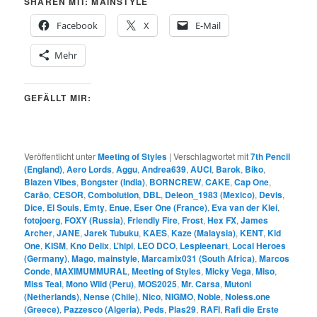
SHAREN MIT: MAINSTYLE
Facebook
X
E-Mail
Mehr
GEFÄLLT MIR:
Veröffentlicht unter
Meeting of Styles
|
Verschlagwortet mit
7th Pencil
(England)
,
Aero Lords
,
Aggu
,
Andrea639
,
AUCI
,
Barok
,
Biko
,
Blazen Vibes
,
Bongster (India)
,
BORNCREW
,
CAKE
,
Cap One
,
Carão
,
CESOR
,
Combolution
,
DBL
,
Deleon_1983 (Mexico)
,
Devis
,
Dice
,
El Souls
,
Emty
,
Enue
,
Eser One (France)
,
Eva van der Klei
,
fotojoerg
,
FOXY (Russia)
,
Friendly Fire
,
Frost
,
Hex FX
,
James
Archer
,
JANE
,
Jarek Tubuku
,
KAES
,
Kaze (Malaysia)
,
KENT
,
Kid
One
,
KISM
,
Kno Delix
,
L’hipi
,
LEO DCO
,
Lespleenart
,
Local Heroes
(Germany)
,
Mago
,
mainstyle
,
Marcamix031 (South Africa)
,
Marcos
Conde
,
MAXIMUMMURAL
,
Meeting of Styles
,
Micky Vega
,
Miso
,
Miss Teal
,
Mono Wild (Peru)
,
MOS2025
,
Mr. Carsa
,
Mutoni
(Netherlands)
,
Nense (Chile)
,
Nico
,
NIGMO
,
Noble
,
Noless.one
(Greece)
,
Pazzesco (Algeria)
,
Peds
,
Plas29
,
RAFI
,
Rafi die Erste