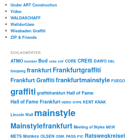
Under ART Construction
Video
WALDASCHAFF
WalldorfJam
Wiesbaden Graffiti
ZIP & Friends
SCHLAGWÖRTER
Bud
CREIS
ATMO
CORE
DAWO
cor
bomber
coke
DBL
Frankfurtgraffiti
frankfurt
fotojoerg
frankfurtmainstyle
Frankfurt Graffiti
FUEGO
graffiti
Hall of Fame
graffitifrankfurt
Hall of Fame Frankfurt
KENT
KNAK
HERO
HYPE
mainstyle
Lincoln Wall
Mainstylefrankfurt
Meeting of Styles
MEIR
Ratswegkreisel
Monkey
METS
OLSEN
PASS
OSIK
PYC