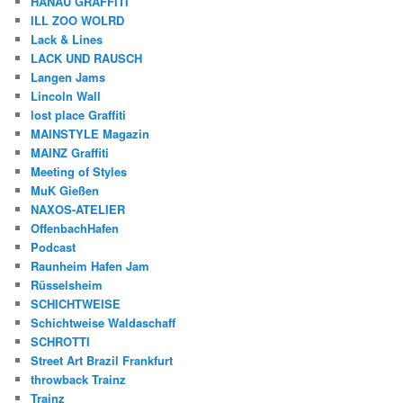
HANAU GRAFFITI
ILL ZOO WOLRD
Lack & Lines
LACK UND RAUSCH
Langen Jams
Lincoln Wall
lost place Graffiti
MAINSTYLE Magazin
MAINZ Graffiti
Meeting of Styles
MuK Gießen
NAXOS-ATELIER
OffenbachHafen
Podcast
Raunheim Hafen Jam
Rüsselsheim
SCHICHTWEISE
Schichtweise Waldaschaff
SCHROTTI
Street Art Brazil Frankfurt
throwback Trainz
Trainz