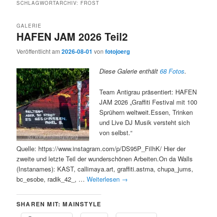
SCHLAGWORTARCHIV:
FROST
GALERIE
HAFEN JAM 2026 Teil2
Veröffentlicht am
2026-08-01
von
fotojoerg
Diese Galerie enthält
68 Fotos
.
Team Antigrau präsentiert: HAFEN
JAM 2026 „Graffiti Festival mit 100
Sprühern weltweit.Essen, Trinken
und Live DJ Musik versteht sich
von selbst.“
Quelle: https://www.instagram.com/p/DS95P_FiIhK/ Hier der
zweite und letzte Teil der wunderschönen Arbeiten.On da Walls
(Instanames): KAST, callimaya.art, graffiti.astma, chupa_jums,
bc_esobe, radik_42_, …
Weiterlesen
→
SHAREN MIT: MAINSTYLE