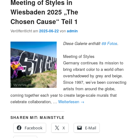
Meeting of Styles in
Wiesbaden 2025 „The
Chosen Cause“ Teil 1
Veröffentlicht am
2025-06-22
von
admin
Diese Galerie enthält
69 Fotos
.
Meeting of Styles
Germany continues its mission to
bring vibrant color to a world often
overshadowed by grey and beige.
Since 1997, we’ve been connecting
artists from around the globe,
coming together each year to create large-scale murals that
celebrate collaboration, …
Weiterlesen
→
SHAREN MIT: MAINSTYLE
Facebook
X
E-Mail