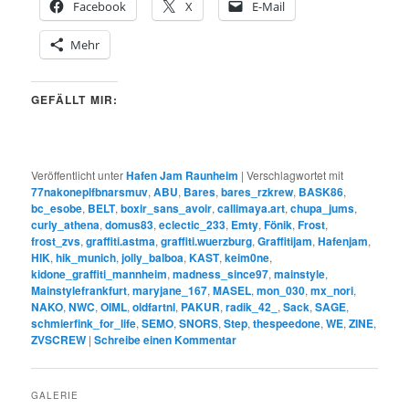
Facebook
X
E-Mail
Mehr
GEFÄLLT MIR:
Veröffentlicht unter
Hafen Jam Raunheim
|
Verschlagwortet mit
77nakoneplfbnarsmuv
,
ABU
,
Bares
,
bares_rzkrew
,
BASK86
,
bc_esobe
,
BELT
,
boxir_sans_avoir
,
callimaya.art
,
chupa_jums
,
curly_athena
,
domus83
,
eclectic_233
,
Emty
,
Fönik
,
Frost
,
frost_zvs
,
graffiti.astma
,
graffiti.wuerzburg
,
Graffitijam
,
Hafenjam
,
HIK
,
hik_munich
,
jolly_balboa
,
KAST
,
keim0ne
,
kidone_graffiti_mannheim
,
madness_since97
,
mainstyle
,
Mainstylefrankfurt
,
maryjane_167
,
MASEL
,
mon_030
,
mx_nori
,
NAKO
,
NWC
,
OIML
,
oldfartnl
,
PAKUR
,
radik_42_
,
Sack
,
SAGE
,
schmierfink_for_life
,
SEMO
,
SNORS
,
Step
,
thespeedone
,
WE
,
ZINE
,
ZVSCREW
|
Schreibe einen Kommentar
GALERIE