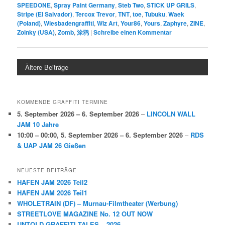
SPEEDONE
,
Spray Paint Germany
,
Steb Two
,
STICK UP GRILS
,
Stripe (El Salvador)
,
Tercox Trevor
,
TNT
,
toe
,
Tubuku
,
Waek
(Poland)
,
Wiesbadengraffiti
,
Wiz Art
,
Your86
,
Yours
,
Zaphyre
,
ZINE
,
Zoinky (USA)
,
Zomb
,
涂鸦
|
Schreibe einen Kommentar
Ältere Beiträge
KOMMENDE GRAFFITI TERMINE
5. September 2026
–
6. September 2026
–
LINCOLN WALL
JAM 10 Jahre
10:00
–
00:00
,
5. September 2026
–
6. September 2026
–
RDS
& UAP JAM 26 Gießen
NEUESTE BEITRÄGE
HAFEN JAM 2026 Teil2
HAFEN JAM 2026 Teil1
WHOLETRAIN (DF) – Murnau-Filmtheater (Werbung)
STREETLOVE MAGAZINE No. 12 OUT NOW
UNTOLD GRAFFITI TALES – 2026