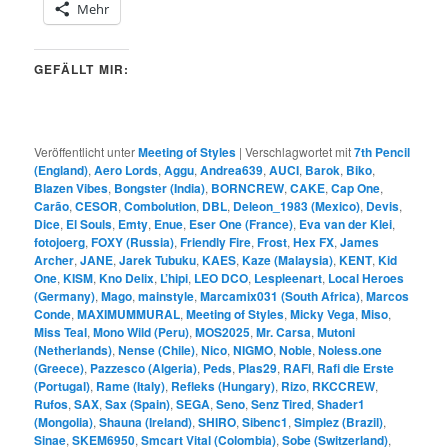
Mehr
GEFÄLLT MIR:
Veröffentlicht unter
Meeting of Styles
|
Verschlagwortet mit
7th Pencil
(England)
,
Aero Lords
,
Aggu
,
Andrea639
,
AUCI
,
Barok
,
Biko
,
Blazen Vibes
,
Bongster (India)
,
BORNCREW
,
CAKE
,
Cap One
,
Carão
,
CESOR
,
Combolution
,
DBL
,
Deleon_1983 (Mexico)
,
Devis
,
Dice
,
El Souls
,
Emty
,
Enue
,
Eser One (France)
,
Eva van der Klei
,
fotojoerg
,
FOXY (Russia)
,
Friendly Fire
,
Frost
,
Hex FX
,
James
Archer
,
JANE
,
Jarek Tubuku
,
KAES
,
Kaze (Malaysia)
,
KENT
,
Kid
One
,
KISM
,
Kno Delix
,
L’hipi
,
LEO DCO
,
Lespleenart
,
Local Heroes
(Germany)
,
Mago
,
mainstyle
,
Marcamix031 (South Africa)
,
Marcos
Conde
,
MAXIMUMMURAL
,
Meeting of Styles
,
Micky Vega
,
Miso
,
Miss Teal
,
Mono Wild (Peru)
,
MOS2025
,
Mr. Carsa
,
Mutoni
(Netherlands)
,
Nense (Chile)
,
Nico
,
NIGMO
,
Noble
,
Noless.one
(Greece)
,
Pazzesco (Algeria)
,
Peds
,
Plas29
,
RAFI
,
Rafi die Erste
(Portugal)
,
Rame (Italy)
,
Refleks (Hungary)
,
Rizo
,
RKCCREW
,
Rufos
,
SAX
,
Sax (Spain)
,
SEGA
,
Seno
,
Senz Tired
,
Shader1
(Mongolia)
,
Shauna (Ireland)
,
SHIRO
,
Sibenc1
,
Simplez (Brazil)
,
Sinae
,
SKEM6950
,
Smcart Vital (Colombia)
,
Sobe (Switzerland)
,