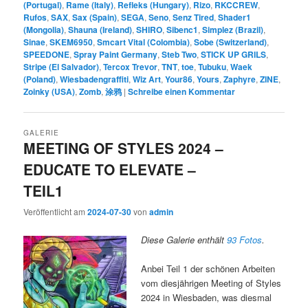
(Portugal)
,
Rame (Italy)
,
Refleks (Hungary)
,
Rizo
,
RKCCREW
,
Rufos
,
SAX
,
Sax (Spain)
,
SEGA
,
Seno
,
Senz Tired
,
Shader1
(Mongolia)
,
Shauna (Ireland)
,
SHIRO
,
Sibenc1
,
Simplez (Brazil)
,
Sinae
,
SKEM6950
,
Smcart Vital (Colombia)
,
Sobe (Switzerland)
,
SPEEDONE
,
Spray Paint Germany
,
Steb Two
,
STICK UP GRILS
,
Stripe (El Salvador)
,
Tercox Trevor
,
TNT
,
toe
,
Tubuku
,
Waek
(Poland)
,
Wiesbadengraffiti
,
Wiz Art
,
Your86
,
Yours
,
Zaphyre
,
ZINE
,
Zoinky (USA)
,
Zomb
,
涂鸦
|
Schreibe einen Kommentar
GALERIE
MEETING OF STYLES 2024 –
EDUCATE TO ELEVATE –
TEIL1
Veröffentlicht am
2024-07-30
von
admin
Diese Galerie enthält
93 Fotos
.
Anbei Teil 1 der schönen Arbeiten
vom diesjährigen Meeting of Styles
2024 in Wiesbaden, was diesmal