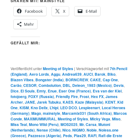
SHAREN MIT: MAINSTYLE
Facebook
X
E-Mail
Mehr
GEFÄLLT MIR:
Veröffentlicht unter
Meeting of Styles
|
Verschlagwortet mit
7th Pencil
(England)
,
Aero Lords
,
Aggu
,
Andrea639
,
AUCI
,
Barok
,
Biko
,
Blazen Vibes
,
Bongster (India)
,
BORNCREW
,
CAKE
,
Cap One
,
Carão
,
CESOR
,
Combolution
,
DBL
,
Deleon_1983 (Mexico)
,
Devis
,
Dice
,
El Souls
,
Emty
,
Enue
,
Eser One (France)
,
Eva van der Klei
,
fotojoerg
,
FOXY (Russia)
,
Friendly Fire
,
Frost
,
Hex FX
,
James
Archer
,
JANE
,
Jarek Tubuku
,
KAES
,
Kaze (Malaysia)
,
KENT
,
Kid
One
,
KISM
,
Kno Delix
,
L’hipi
,
LEO DCO
,
Lespleenart
,
Local Heroes
(Germany)
,
Mago
,
mainstyle
,
Marcamix031 (South Africa)
,
Marcos
Conde
,
MAXIMUMMURAL
,
Meeting of Styles
,
Micky Vega
,
Miso
,
Miss Teal
,
Mono Wild (Peru)
,
MOS2025
,
Mr. Carsa
,
Mutoni
(Netherlands)
,
Nense (Chile)
,
Nico
,
NIGMO
,
Noble
,
Noless.one
(Greece)
,
Pazzesco (Algeria)
,
Peds
,
Plas29
,
RAFI
,
Rafi die Erste