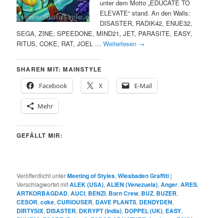
unter dem Motto „EDUCATE TO
ELEVATE“ stand. An den Walls:
DISASTER, RADIK42, ENUE32,
SEGA, ZINE, SPEEDONE, MIND21, JET, PARASITE, EASY,
RITUS, COKE, RAT, JOEL …
Weiterlesen
→
SHAREN MIT: MAINSTYLE
Facebook
X
E-Mail
Mehr
GEFÄLLT MIR:
Veröffentlicht unter
Meeting of Styles
,
Wiesbaden Graffiti
|
Verschlagwortet mit
ALEK (USA)
,
ALIEN (Venezuela)
,
Anger
,
ARES
,
ARTKORBAGDAD
,
AUCI
,
BENZI
,
Born Crew
,
BUZ
,
BUZER
,
CESOR
,
coke
,
CURIOUSER
,
DAVE PLANTS
,
DENDYDEN
,
DIRTYSIX
,
DISASTER
,
DKRYPT (India)
,
DOPPEL (UK)
,
EASY
,