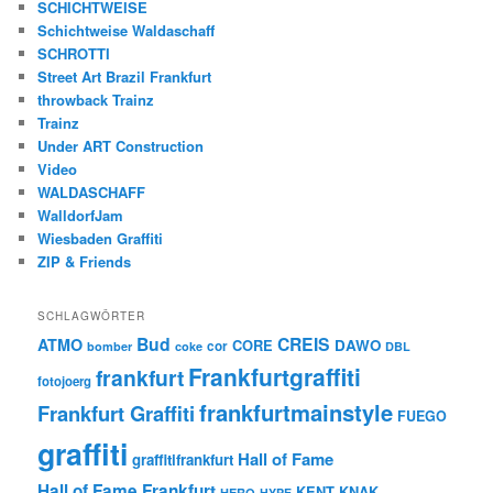
SCHICHTWEISE
Schichtweise Waldaschaff
SCHROTTI
Street Art Brazil Frankfurt
throwback Trainz
Trainz
Under ART Construction
Video
WALDASCHAFF
WalldorfJam
Wiesbaden Graffiti
ZIP & Friends
SCHLAGWÖRTER
Bud
CREIS
ATMO
CORE
DAWO
cor
bomber
coke
DBL
Frankfurtgraffiti
frankfurt
fotojoerg
frankfurtmainstyle
Frankfurt Graffiti
FUEGO
graffiti
Hall of Fame
graffitifrankfurt
Hall of Fame Frankfurt
KENT
KNAK
HERO
HYPE