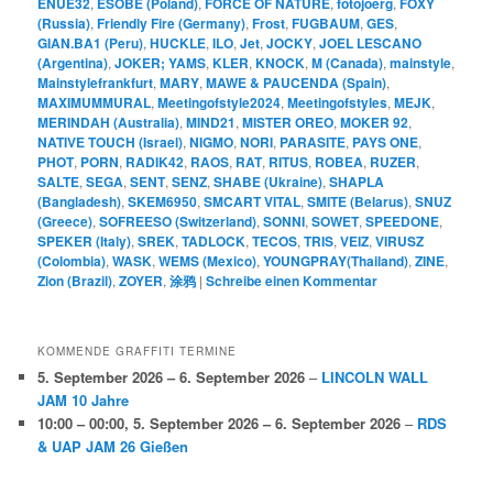
ENUE32
,
ESOBE (Poland)
,
FORCE OF NATURE
,
fotojoerg
,
FOXY
(Russia)
,
Friendly Fire (Germany)
,
Frost
,
FUGBAUM
,
GES
,
GIAN.BA1 (Peru)
,
HUCKLE
,
ILO
,
Jet
,
JOCKY
,
JOEL LESCANO
(Argentina)
,
JOKER; YAMS
,
KLER
,
KNOCK
,
M (Canada)
,
mainstyle
,
Mainstylefrankfurt
,
MARY
,
MAWE & PAUCENDA (Spain)
,
MAXIMUMMURAL
,
Meetingofstyle2024
,
Meetingofstyles
,
MEJK
,
MERINDAH (Australia)
,
MIND21
,
MISTER OREO
,
MOKER 92
,
NATIVE TOUCH (Israel)
,
NIGMO
,
NORI
,
PARASITE
,
PAYS ONE
,
PHOT
,
PORN
,
RADIK42
,
RAOS
,
RAT
,
RITUS
,
ROBEA
,
RUZER
,
SALTE
,
SEGA
,
SENT
,
SENZ
,
SHABE (Ukraine)
,
SHAPLA
(Bangladesh)
,
SKEM6950
,
SMCART VITAL
,
SMITE (Belarus)
,
SNUZ
(Greece)
,
SOFREESO (Switzerland)
,
SONNI
,
SOWET
,
SPEEDONE
,
SPEKER (Italy)
,
SREK
,
TADLOCK
,
TECOS
,
TRIS
,
VEIZ
,
VIRUSZ
(Colombia)
,
WASK
,
WEMS (Mexico)
,
YOUNGPRAY(Thailand)
,
ZINE
,
Zion (Brazil)
,
ZOYER
,
涂鸦
|
Schreibe einen Kommentar
KOMMENDE GRAFFITI TERMINE
5. September 2026
–
6. September 2026
–
LINCOLN WALL
JAM 10 Jahre
10:00
–
00:00
,
5. September 2026
–
6. September 2026
–
RDS
& UAP JAM 26 Gießen