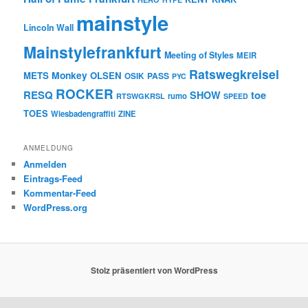
mainstyle
Lincoln Wall
Mainstylefrankfurt
Meeting of Styles
MEIR
Ratswegkreisel
Monkey
METS
OLSEN
PASS
OSIK
PYC
ROCKER
RESQ
toe
SHOW
rumo
RTSWGKRSL
SPEED
TOES
Wiesbadengraffiti
ZINE
ANMELDUNG
Anmelden
Eintrags-Feed
Kommentar-Feed
WordPress.org
Stolz präsentiert von WordPress