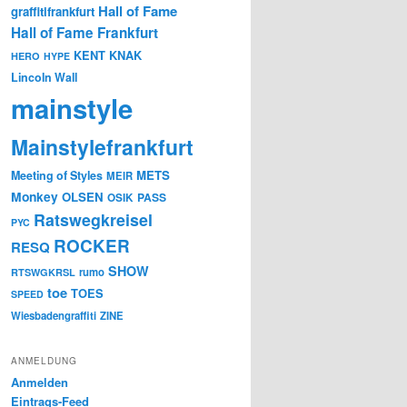
Hall of Fame
graffitifrankfurt
Hall of Fame Frankfurt
KENT
KNAK
HERO
HYPE
Lincoln Wall
mainstyle
Mainstylefrankfurt
METS
Meeting of Styles
MEIR
Monkey
OLSEN
PASS
OSIK
Ratswegkreisel
PYC
ROCKER
RESQ
SHOW
rumo
RTSWGKRSL
toe
TOES
SPEED
Wiesbadengraffiti
ZINE
ANMELDUNG
Anmelden
Eintrags-Feed