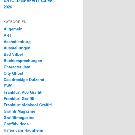
UNTOLD GRAFFITI TALES –
2026
KATEGORIEN
Allgemein
ART
Aschaffenburg
Ausstellungen
Bad Vilbel
Buchbesprechungen
Character Jam
City Ghost
Das dreckige Dutzend
EWS
Frankfurt A66 Graffiti
Frankfurt Graffiti
Frankfurt oldskool Graffiti
Graffiti Magazine
Graffitimagazine
Graffitivideos
Hafen Jam Raunheim