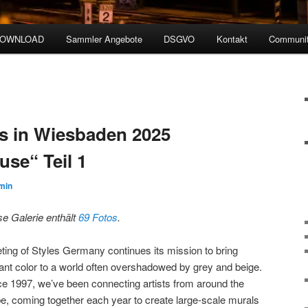
DOWNLOAD
Sammler Angebote
DSGVO
Kontakt
Communit
es in Wiesbaden 2025
se“ Teil 1
min
se Galerie enthält
69 Fotos
.
ting of Styles Germany continues its mission to bring
rant color to a world often overshadowed by grey and beige.
ce 1997, we’ve been connecting artists from around the
be, coming together each year to create large-scale murals