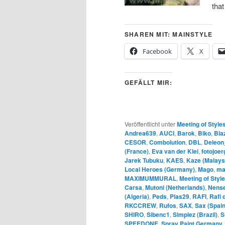
tha
SHAREN MIT: MAINSTYLE
Facebook
X
GEFÄLLT MIR:
Veröffentlicht unter
Meeting of Style
Andrea639
,
AUCI
,
Barok
,
Biko
,
Bla
CESOR
,
Combolution
,
DBL
,
Deleon
(France)
,
Eva van der Klei
,
fotojoer
Jarek Tubuku
,
KAES
,
Kaze (Malays
Local Heroes (Germany)
,
Mago
,
ma
MAXIMUMMURAL
,
Meeting of Styl
Carsa
,
Mutoni (Netherlands)
,
Nense
(Algeria)
,
Peds
,
Plas29
,
RAFI
,
Rafi 
RKCCREW
,
Rufos
,
SAX
,
Sax (Spain
SHIRO
,
Sibenc1
,
Simplez (Brazil)
,
S
SPEEDONE
,
Spray Paint Germany