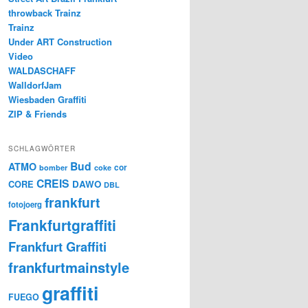
throwback Trainz
Trainz
Under ART Construction
Video
WALDASCHAFF
WalldorfJam
Wiesbaden Graffiti
ZIP & Friends
SCHLAGWÖRTER
Bud
ATMO
cor
bomber
coke
CREIS
CORE
DAWO
DBL
frankfurt
fotojoerg
Frankfurtgraffiti
Frankfurt Graffiti
frankfurtmainstyle
graffiti
FUEGO