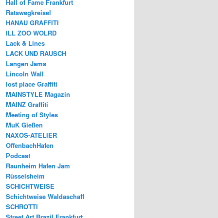
Hall of Fame Frankfurt
Ratswegkreisel
HANAU GRAFFITI
ILL ZOO WOLRD
Lack & Lines
LACK UND RAUSCH
Langen Jams
Lincoln Wall
lost place Graffiti
MAINSTYLE Magazin
MAINZ Graffiti
Meeting of Styles
MuK Gießen
NAXOS-ATELIER
OffenbachHafen
Podcast
Raunheim Hafen Jam
Rüsselsheim
SCHICHTWEISE
Schichtweise Waldaschaff
SCHROTTI
Street Art Brazil Frankfurt