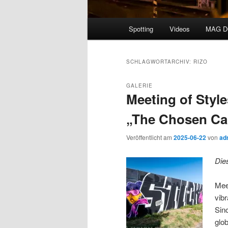
Hauptmenü
Spotting
Videos
MAG 
SCHLAGWORTARCHIV:
RIZO
GALERIE
Meeting of Styl
„The Chosen Cau
Veröffentlicht am
2025-06-22
von
ad
Die
Mee
vib
Sin
glo