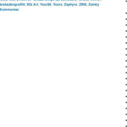
esbadengraffiti
,
Wiz Art
,
Your86
,
Yours
,
Zaphyre
,
ZINE
,
Zoinky
n Kommentar