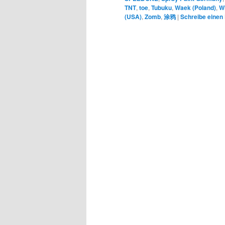
TNT
,
toe
,
Tubuku
,
Waek (Poland)
,
Wi
(USA)
,
Zomb
,
涂鸦
|
Schreibe eine