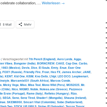
t celebrate collaboration, …
Weiterlesen
→
E-Mail
Mehr
s
|
Verschlagwortet mit
7th Pencil (England)
,
Aero Lords
,
Aggu
,
zen Vibes
,
Bongster (India)
,
BORNCREW
,
CAKE
,
Cap One
,
Carão
,
_1983 (Mexico)
,
Devis
,
Dice
,
El Souls
,
Emty
,
Enue
,
Eser One
g
,
FOXY (Russia)
,
Friendly Fire
,
Frost
,
Hex FX
,
James Archer
,
JANE
,
ia)
,
KENT
,
Kid One
,
KISM
,
Kno Delix
,
L’hipi
,
LEO DCO
,
Lespleenart
,
instyle
,
Marcamix031 (South Africa)
,
Marcos Conde
,
es
,
Micky Vega
,
Miso
,
Miss Teal
,
Mono Wild (Peru)
,
MOS2025
,
Mr.
 (Chile)
,
Nico
,
NIGMO
,
Noble
,
Noless.one (Greece)
,
Pazzesco
die Erste (Portugal)
,
Rame (Italy)
,
Refleks (Hungary)
,
Rizo
,
)
,
SEGA
,
Seno
,
Senz Tired
,
Shader1 (Mongolia)
,
Shauna (Ireland)
,
inae
,
SKEM6950
,
Smcart Vital (Colombia)
,
Sobe (Switzerland)
,
,
Steb Two
,
STICK UP GRILS
,
Stripe (El Salvador)
,
Tercox Trevor
,