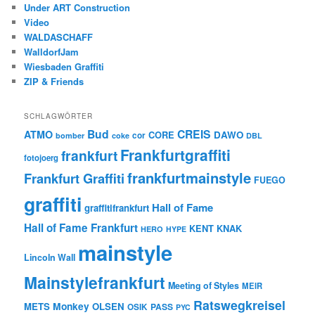
Under ART Construction
Video
WALDASCHAFF
WalldorfJam
Wiesbaden Graffiti
ZIP & Friends
SCHLAGWÖRTER
Bud
CREIS
ATMO
CORE
DAWO
cor
bomber
coke
DBL
Frankfurtgraffiti
frankfurt
fotojoerg
frankfurtmainstyle
Frankfurt Graffiti
FUEGO
graffiti
Hall of Fame
graffitifrankfurt
Hall of Fame Frankfurt
KENT
KNAK
HERO
HYPE
mainstyle
Lincoln Wall
Mainstylefrankfurt
Meeting of Styles
MEIR
Ratswegkreisel
Monkey
METS
OLSEN
PASS
OSIK
PYC