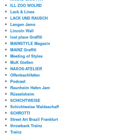
ILL ZOO WOLRD
Lack & Lines
LACK UND RAUSCH
Langen Jams
Lincoln Wall
lost place Graffiti
MAINSTYLE Magazin
MAINZ Graffiti
Meeting of Styles
MuK Gießen
NAXOS-ATELIER
OffenbachHafen
Podcast
Raunheim Hafen Jam
Rüsselsheim
SCHICHTWEISE
Schichtweise Waldaschaff
SCHROTTI
Street Art Brazil Frankfurt
throwback Trainz
Trainz