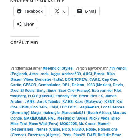
SHAREN MIT: MAINSTYLE
Facebook
X
E-Mail
Mehr
GEFÄLLT MIR:
Veröffentlicht unter
Meeting of Styles
|
Verschlagwortet mit
7th Pencil
(England)
,
Aero Lords
,
Aggu
,
Andrea639
,
AUCI
,
Barok
,
Biko
,
Blazen Vibes
,
Bongster (India)
,
BORNCREW
,
CAKE
,
Cap One
,
Carão
,
CESOR
,
Combolution
,
DBL
,
Deleon_1983 (Mexico)
,
Devis
,
Dice
,
El Souls
,
Emty
,
Enue
,
Eser One (France)
,
Eva van der Klei
,
fotojoerg
,
FOXY (Russia)
,
Friendly Fire
,
Frost
,
Hex FX
,
James
Archer
,
JANE
,
Jarek Tubuku
,
KAES
,
Kaze (Malaysia)
,
KENT
,
Kid
One
,
KISM
,
Kno Delix
,
L’hipi
,
LEO DCO
,
Lespleenart
,
Local Heroes
(Germany)
,
Mago
,
mainstyle
,
Marcamix031 (South Africa)
,
Marcos
Conde
,
MAXIMUMMURAL
,
Meeting of Styles
,
Micky Vega
,
Miso
,
Miss Teal
,
Mono Wild (Peru)
,
MOS2025
,
Mr. Carsa
,
Mutoni
(Netherlands)
,
Nense (Chile)
,
Nico
,
NIGMO
,
Noble
,
Noless.one
(Greece)
,
Pazzesco (Algeria)
,
Peds
,
Plas29
,
RAFI
,
Rafi die Erste