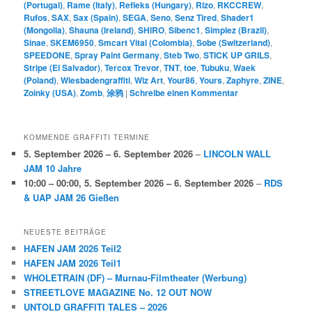
(Portugal)
,
Rame (Italy)
,
Refleks (Hungary)
,
Rizo
,
RKCCREW
,
Rufos
,
SAX
,
Sax (Spain)
,
SEGA
,
Seno
,
Senz Tired
,
Shader1
(Mongolia)
,
Shauna (Ireland)
,
SHIRO
,
Sibenc1
,
Simplez (Brazil)
,
Sinae
,
SKEM6950
,
Smcart Vital (Colombia)
,
Sobe (Switzerland)
,
SPEEDONE
,
Spray Paint Germany
,
Steb Two
,
STICK UP GRILS
,
Stripe (El Salvador)
,
Tercox Trevor
,
TNT
,
toe
,
Tubuku
,
Waek
(Poland)
,
Wiesbadengraffiti
,
Wiz Art
,
Your86
,
Yours
,
Zaphyre
,
ZINE
,
Zoinky (USA)
,
Zomb
,
涂鸦
|
Schreibe einen Kommentar
KOMMENDE GRAFFITI TERMINE
5. September 2026
–
6. September 2026
–
LINCOLN WALL
JAM 10 Jahre
10:00
–
00:00
,
5. September 2026
–
6. September 2026
–
RDS
& UAP JAM 26 Gießen
NEUESTE BEITRÄGE
HAFEN JAM 2026 Teil2
HAFEN JAM 2026 Teil1
WHOLETRAIN (DF) – Murnau-Filmtheater (Werbung)
STREETLOVE MAGAZINE No. 12 OUT NOW
UNTOLD GRAFFITI TALES – 2026