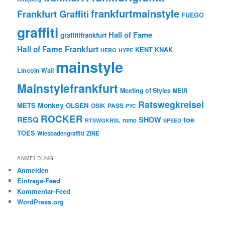
frankfurtmainstyle
Frankfurt Graffiti
FUEGO
graffiti
Hall of Fame
graffitifrankfurt
Hall of Fame Frankfurt
KENT
KNAK
HERO
HYPE
mainstyle
Lincoln Wall
Mainstylefrankfurt
Meeting of Styles
MEIR
Ratswegkreisel
Monkey
METS
OLSEN
PASS
OSIK
PYC
ROCKER
RESQ
toe
SHOW
rumo
RTSWGKRSL
SPEED
TOES
Wiesbadengraffiti
ZINE
ANMELDUNG
Anmelden
Eintrags-Feed
Kommentar-Feed
WordPress.org