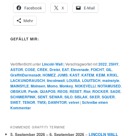
Facebook
X
E-Mail
Mehr
GEFÄLLT MIR:
Veröffentlicht unter
Lincoln Wall
|
Verschlagwortet mit
2022
,
2SHY
,
ASTOR
,
COSE
,
CREK
,
Dreist
,
EAT
,
Elevenade
,
FOICHT
,
GIL
,
GraffitiDarmstadt
,
HOMEZ
,
JUMS
,
KAST
,
KATEM
,
KEIM
,
KRIXL
,
LACKUNDRAUSCH
,
lincolnwall
,
LOUISA
,
LOUITSCH
,
mainstyle
,
MAINSYLE
,
Moinsen
,
Momo
,
Monkey
,
NOKEVELLI
,
NOTAMUSED
,
OBSKUR
,
Panik
,
QUAPOS
,
REOS
,
RESET
,
Riot
,
ROCKER
,
SADE
,
SCHMIERFINK
,
SENT
,
SEWAR
,
SILO
,
SISLAK
,
SKER
,
SQUER
,
SWET
,
TENOR
,
TWIX; DAWHTOR
,
velvet
|
Schreibe einen
Kommentar
KOMMENDE GRAFFITI TERMINE
5. September 2026
–
6. September 2026
–
LINCOLN WALL