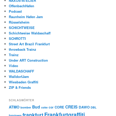
NAXOS-ATELIER
OffenbachHafen
Podcast
Raunheim Hafen Jam
Rüsselsheim
SCHICHTWEISE
Schichtweise Waldaschaff
SCHROTTI
Street Art Brazil Frankfurt
throwback Trainz
Trainz
Under ART Construction
Video
WALDASCHAFF
WalldorfJam
Wiesbaden Graffiti
ZIP & Friends
SCHLAGWÖRTER
Bud
CREIS
ATMO
CORE
DAWO
cor
bomber
coke
DBL
Frankfurtgraffiti
frankfurt
fotojoerg