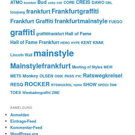
Bud
CREIS
ATMO
CORE
DAWO
cor
bomber
coke
DBL
Frankfurtgraffiti
frankfurt
fotojoerg
frankfurtmainstyle
Frankfurt Graffiti
FUEGO
graffiti
Hall of Fame
graffitifrankfurt
Hall of Fame Frankfurt
KENT
KNAK
HERO
HYPE
mainstyle
Lincoln Wall
Mainstylefrankfurt
Meeting of Styles
MEIR
Ratswegkreisel
Monkey
METS
OLSEN
PASS
OSIK
PYC
ROCKER
RESQ
toe
SHOW
rumo
RTSWGKRSL
SPEED
TOES
Wiesbadengraffiti
ZINE
ANMELDUNG
Anmelden
Eintrags-Feed
Kommentar-Feed
WordPress.org