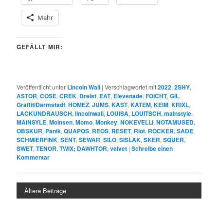
Mehr
GEFÄLLT MIR:
Veröffentlicht unter
Lincoln Wall
|
Verschlagwortet mit
2022
,
2SHY
,
ASTOR
,
COSE
,
CREK
,
Dreist
,
EAT
,
Elevenade
,
FOICHT
,
GIL
,
GraffitiDarmstadt
,
HOMEZ
,
JUMS
,
KAST
,
KATEM
,
KEIM
,
KRIXL
,
LACKUNDRAUSCH
,
lincolnwall
,
LOUISA
,
LOUITSCH
,
mainstyle
,
MAINSYLE
,
Moinsen
,
Momo
,
Monkey
,
NOKEVELLI
,
NOTAMUSED
,
OBSKUR
,
Panik
,
QUAPOS
,
REOS
,
RESET
,
Riot
,
ROCKER
,
SADE
,
SCHMIERFINK
,
SENT
,
SEWAR
,
SILO
,
SISLAK
,
SKER
,
SQUER
,
SWET
,
TENOR
,
TWIX; DAWHTOR
,
velvet
|
Schreibe einen
Kommentar
Ältere Beiträge