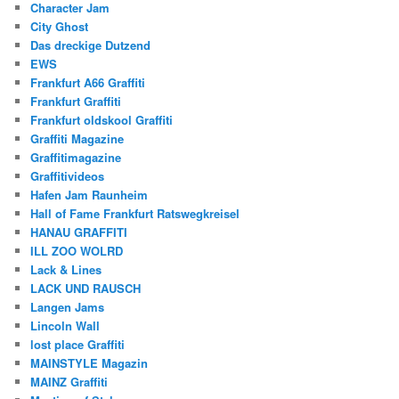
Character Jam
City Ghost
Das dreckige Dutzend
EWS
Frankfurt A66 Graffiti
Frankfurt Graffiti
Frankfurt oldskool Graffiti
Graffiti Magazine
Graffitimagazine
Graffitivideos
Hafen Jam Raunheim
Hall of Fame Frankfurt Ratswegkreisel
HANAU GRAFFITI
ILL ZOO WOLRD
Lack & Lines
LACK UND RAUSCH
Langen Jams
Lincoln Wall
lost place Graffiti
MAINSTYLE Magazin
MAINZ Graffiti