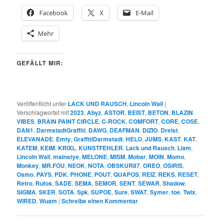
Facebook
X
E-Mail
Mehr
GEFÄLLT MIR:
Veröffentlicht unter
LACK UND RAUSCH
,
Lincoln Wall
|
Verschlagwortet mit
2023
,
Abyz
,
ASTOR
,
BEIST
,
BETON
,
BLAZIN
VIBES
,
BRAIN PAINT CIRCLE
,
C-ROCK
,
COMFORT
,
CORE
,
COSE
,
DAN1
,
DarmstadtGraffiti
,
DAWG
,
DEAFMAN
,
DIZIO
,
Dreist
,
ELEVANADE
,
Emty
,
GraffitiDarmstadt
,
HELO
,
JUMS
,
KAST
,
KAT
,
KATEM
,
KEIM
,
KRIXL
,
KUNSTFEHLER
,
Lack und Rausch
,
Liam
,
Lincoln Wall
,
mainstye
,
MELONE
,
MISM
,
Mobar
,
MOIN
,
Momo
,
Monkey
,
MR.FOU
,
NEOK
,
NOTA
,
OBSKUR87
,
OREO
,
OSIRIS
,
Osmo
,
PAYS
,
PDK
,
PHONE
,
POUT
,
QUAPOS
,
REIZ
,
REKS
,
RESET
,
Retro
,
Rufos
,
SADE
,
SEMA
,
SEMOR
,
SENT
,
SEWAR
,
Shadow
,
SIGMA
,
SKER
,
SOTA
,
Spk
,
SUPOE
,
Sure
,
SWAT
,
Symer
,
toe
,
Twix
,
WIRED
,
Wuam
|
Schreibe einen Kommentar