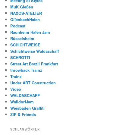
Meeting of Styles
MuK Gießen
NAXOS-ATELIER
OffenbachHafen
Podcast
Raunheim Hafen Jam
Rüsselsheim
SCHICHTWEISE
Schichtweise Waldaschaff
SCHROTTI
Street Art Brazil Frankfurt
throwback Trainz
Trainz
Under ART Construction
Video
WALDASCHAFF
WalldorfJam
Wiesbaden Graffiti
ZIP & Friends
SCHLAGWÖRTER