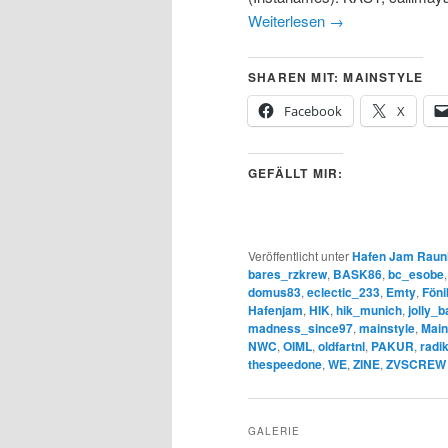
Weiterlesen
→
SHAREN MIT: MAINSTYLE
Facebook
X
GEFÄLLT MIR:
Veröffentlicht unter
Hafen Jam Raun
bares_rzkrew
,
BASK86
,
bc_esobe
domus83
,
eclectic_233
,
Emty
,
Föni
Hafenjam
,
HIK
,
hik_munich
,
jolly_b
madness_since97
,
mainstyle
,
Main
NWC
,
OIML
,
oldfartnl
,
PAKUR
,
radi
thespeedone
,
WE
,
ZINE
,
ZVSCREW
GALERIE