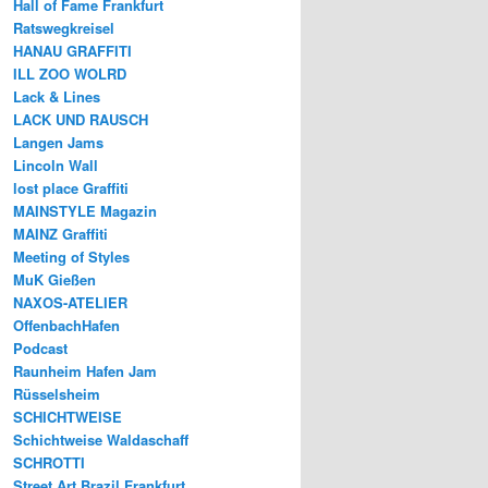
Hall of Fame Frankfurt
Ratswegkreisel
HANAU GRAFFITI
ILL ZOO WOLRD
Lack & Lines
LACK UND RAUSCH
Langen Jams
Lincoln Wall
lost place Graffiti
MAINSTYLE Magazin
MAINZ Graffiti
Meeting of Styles
MuK Gießen
NAXOS-ATELIER
OffenbachHafen
Podcast
Raunheim Hafen Jam
Rüsselsheim
SCHICHTWEISE
Schichtweise Waldaschaff
SCHROTTI
Street Art Brazil Frankfurt