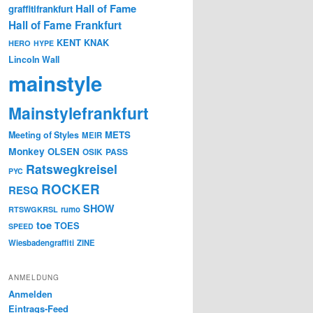
Hall of Fame
graffitifrankfurt
Hall of Fame Frankfurt
KENT
KNAK
HERO
HYPE
Lincoln Wall
mainstyle
Mainstylefrankfurt
METS
Meeting of Styles
MEIR
Monkey
OLSEN
PASS
OSIK
Ratswegkreisel
PYC
ROCKER
RESQ
SHOW
rumo
RTSWGKRSL
toe
TOES
SPEED
Wiesbadengraffiti
ZINE
ANMELDUNG
Anmelden
Eintrags-Feed