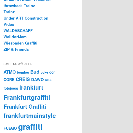
throwback Trainz
Trainz
Under ART Construction
Video
WALDASCHAFF
WalldorfJam
Wiesbaden Graffiti
ZIP & Friends
SCHLAGWÖRTER
Bud
ATMO
cor
bomber
coke
CREIS
CORE
DAWO
DBL
frankfurt
fotojoerg
Frankfurtgraffiti
Frankfurt Graffiti
frankfurtmainstyle
graffiti
FUEGO