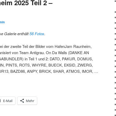
im 2025 Teil 2 –
min
se Galerie enthält
56 Fotos
.
ei der zweite Teil der Bilder vom HafenJam Raunheim,
anisiert von Team Antigrau. On Da Walls (DANKE AN
ABUNDLER) in Teil 1 und 2: DATO, PAKUR, DOMUS,
N, PINTS, ROTS, WHYRE, BUECK, EKSID, ZWERG,
R13, BAZD86, ANPY, BRICK, SHAR, ATMOS, IMOR, …
E-Mail
Mehr