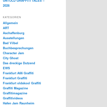
UNTOLD GRAFFITI TALES –
2026
KATEGORIEN
Allgemein
ART
Aschaffenburg
Ausstellungen
Bad Vilbel
Buchbesprechungen
Character Jam
City Ghost
Das dreckige Dutzend
EWS
Frankfurt A66 Graffiti
Frankfurt Graffiti
Frankfurt oldskool Graffiti
Graffiti Magazine
Graffitimagazine
Graffitivideos
Hafen Jam Raunheim