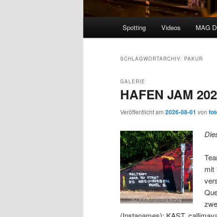
Hauptmenü
Spotting
Videos
MAG 
SCHLAGWORTARCHIV:
PAKUR
GALERIE
HAFEN JAM 2026
Veröffentlicht am
2026-08-01
von
fot
Die
Tea
mit
vers
Que
zwe
(Instanames): KAST, callimaya