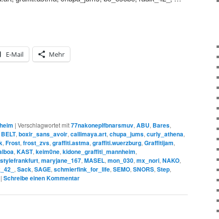
E-Mail
Mehr
heim
|
Verschlagwortet mit
77nakoneplfbnarsmuv
,
ABU
,
Bares
,
,
BELT
,
boxir_sans_avoir
,
callimaya.art
,
chupa_jums
,
curly_athena
,
k
,
Frost
,
frost_zvs
,
graffiti.astma
,
graffiti.wuerzburg
,
Graffitijam
,
alboa
,
KAST
,
keim0ne
,
kidone_graffiti_mannheim
,
stylefrankfurt
,
maryjane_167
,
MASEL
,
mon_030
,
mx_nori
,
NAKO
,
k_42_
,
Sack
,
SAGE
,
schmierfink_for_life
,
SEMO
,
SNORS
,
Step
,
|
Schreibe einen Kommentar