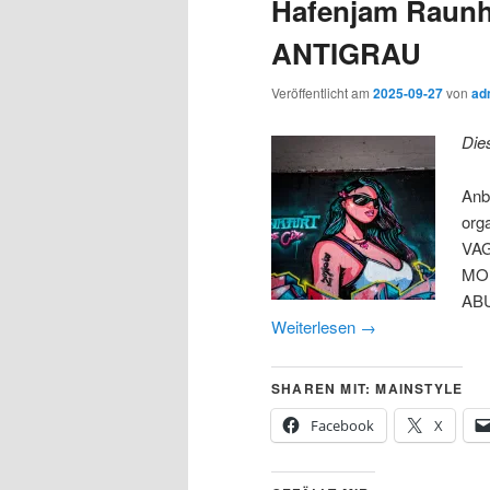
Hafenjam Raunhe
ANTIGRAU
Veröffentlicht am
2025-09-27
von
ad
Die
Anb
org
VAG
MOI
ABU
Weiterlesen
→
SHAREN MIT: MAINSTYLE
Facebook
X