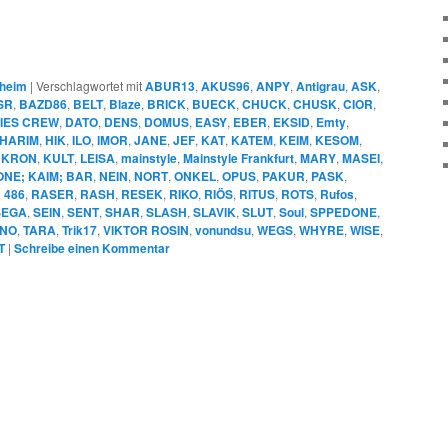
heim
|
Verschlagwortet mit
ABUR13
,
AKUS96
,
ANPY
,
Antigrau
,
ASK
,
SR
,
BAZD86
,
BELT
,
Blaze
,
BRICK
,
BUECK
,
CHUCK
,
CHUSK
,
CIOR
,
IES CREW
,
DATO
,
DENS
,
DOMUS
,
EASY
,
EBER
,
EKSID
,
Emty
,
HARIM
,
HIK
,
ILO
,
IMOR
,
JANE
,
JEF
,
KAT
,
KATEM
,
KEIM
,
KESOM
,
,
KRON
,
KULT
,
LEISA
,
mainstyle
,
Mainstyle Frankfurt
,
MARY
,
MASEI
,
NE; KAIM; BAR
,
NEIN
,
NORT
,
ONKEL
,
OPUS
,
PAKUR
,
PASK
,
 486
,
RASER
,
RASH
,
RESEK
,
RIKO
,
RIÖS
,
RITUS
,
ROTS
,
Rufos
,
SEGA
,
SEIN
,
SENT
,
SHAR
,
SLASH
,
SLAVIK
,
SLUT
,
Soul
,
SPPEDONE
,
NO
,
TARA
,
Trik17
,
VIKTOR ROSIN
,
vonundsu
,
WEGS
,
WHYRE
,
WISE
,
T
|
Schreibe einen Kommentar