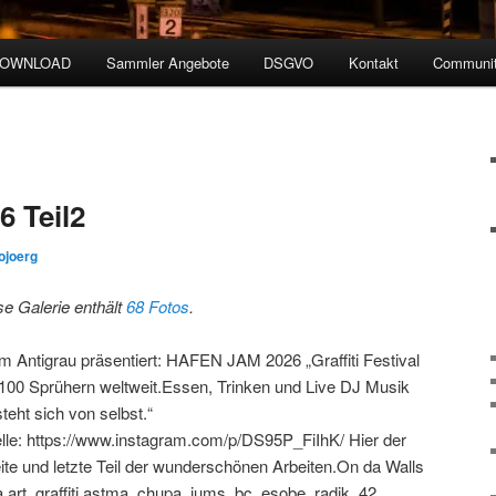
DOWNLOAD
Sammler Angebote
DSGVO
Kontakt
Communit
 Teil2
ojoerg
se Galerie enthält
68 Fotos
.
m Antigrau präsentiert: HAFEN JAM 2026 „Graffiti Festival
 100 Sprühern weltweit.Essen, Trinken und Live DJ Musik
teht sich von selbst.“
lle: https://www.instagram.com/p/DS95P_FiIhK/ Hier der
ite und letzte Teil der wunderschönen Arbeiten.On da Walls
.art, graffiti.astma, chupa_jums, bc_esobe, radik_42_, …