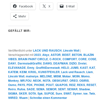
Facebook
X
E-Mail
Mehr
GEFÄLLT MIR:
Veröffentlicht unter
LACK UND RAUSCH
,
Lincoln Wall
|
Verschlagwortet mit
2023
,
Abyz
,
ASTOR
,
BEIST
,
BETON
,
BLAZIN
VIBES
,
BRAIN PAINT CIRCLE
,
C-ROCK
,
COMFORT
,
CORE
,
COSE
,
DAN1
,
DarmstadtGraffiti
,
DAWG
,
DEAFMAN
,
DIZIO
,
Dreist
,
ELEVANADE
,
Emty
,
GraffitiDarmstadt
,
HELO
,
JUMS
,
KAST
,
KAT
,
KATEM
,
KEIM
,
KRIXL
,
KUNSTFEHLER
,
Lack und Rausch
,
Liam
,
Lincoln Wall
,
mainstye
,
MELONE
,
MISM
,
Mobar
,
MOIN
,
Momo
,
Monkey
,
MR.FOU
,
NEOK
,
NOTA
,
OBSKUR87
,
OREO
,
OSIRIS
,
Osmo
,
PAYS
,
PDK
,
PHONE
,
POUT
,
QUAPOS
,
REIZ
,
REKS
,
RESET
,
Retro
,
Rufos
,
SADE
,
SEMA
,
SEMOR
,
SENT
,
SEWAR
,
Shadow
,
SIGMA
,
SKER
,
SOTA
,
Spk
,
SUPOE
,
Sure
,
SWAT
,
Symer
,
toe
,
Twix
,
WIRED
,
Wuam
|
Schreibe einen Kommentar