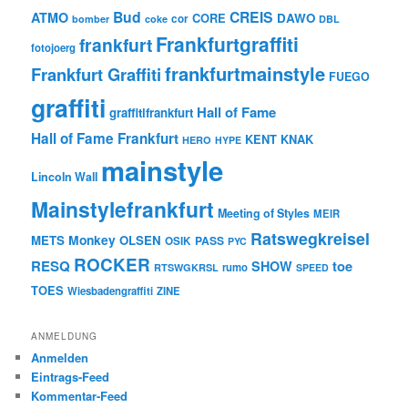
Bud
CREIS
ATMO
CORE
DAWO
cor
bomber
coke
DBL
Frankfurtgraffiti
frankfurt
fotojoerg
frankfurtmainstyle
Frankfurt Graffiti
FUEGO
graffiti
Hall of Fame
graffitifrankfurt
Hall of Fame Frankfurt
KENT
KNAK
HERO
HYPE
mainstyle
Lincoln Wall
Mainstylefrankfurt
Meeting of Styles
MEIR
Ratswegkreisel
Monkey
METS
OLSEN
PASS
OSIK
PYC
ROCKER
RESQ
toe
SHOW
rumo
RTSWGKRSL
SPEED
TOES
Wiesbadengraffiti
ZINE
ANMELDUNG
Anmelden
Eintrags-Feed
Kommentar-Feed