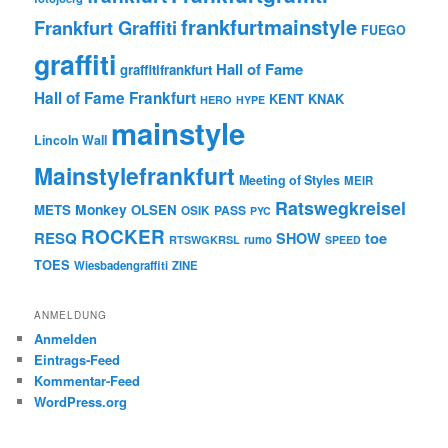
frankfurtmainstyle
Frankfurt Graffiti
FUEGO
graffiti
Hall of Fame
graffitifrankfurt
Hall of Fame Frankfurt
KENT
KNAK
HERO
HYPE
mainstyle
Lincoln Wall
Mainstylefrankfurt
Meeting of Styles
MEIR
Ratswegkreisel
Monkey
METS
OLSEN
PASS
OSIK
PYC
ROCKER
RESQ
toe
SHOW
rumo
RTSWGKRSL
SPEED
TOES
Wiesbadengraffiti
ZINE
ANMELDUNG
Anmelden
Eintrags-Feed
Kommentar-Feed
WordPress.org