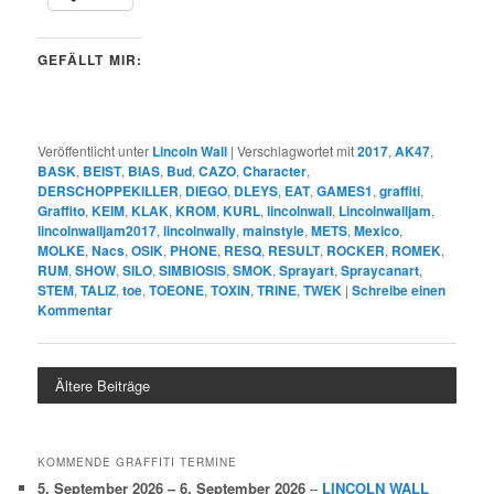
GEFÄLLT MIR:
Veröffentlicht unter
Lincoln Wall
|
Verschlagwortet mit
2017
,
AK47
,
BASK
,
BEIST
,
BIAS
,
Bud
,
CAZO
,
Character
,
DERSCHOPPEKILLER
,
DIEGO
,
DLEYS
,
EAT
,
GAMES1
,
graffiti
,
Graffito
,
KEIM
,
KLAK
,
KROM
,
KURL
,
lincolnwall
,
Lincolnwalljam
,
lincolnwalljam2017
,
lincolnwally
,
mainstyle
,
METS
,
Mexico
,
MOLKE
,
Nacs
,
OSIK
,
PHONE
,
RESQ
,
RESULT
,
ROCKER
,
ROMEK
,
RUM
,
SHOW
,
SILO
,
SIMBIOSIS
,
SMOK
,
Sprayart
,
Spraycanart
,
STEM
,
TALIZ
,
toe
,
TOEONE
,
TOXIN
,
TRINE
,
TWEK
|
Schreibe einen
Kommentar
Ältere Beiträge
KOMMENDE GRAFFITI TERMINE
5. September 2026
–
6. September 2026
–
LINCOLN WALL