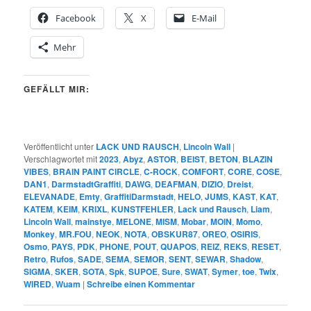
Facebook
X
E-Mail
Mehr
GEFÄLLT MIR:
Veröffentlicht unter
LACK UND RAUSCH
,
Lincoln Wall
|
Verschlagwortet mit
2023
,
Abyz
,
ASTOR
,
BEIST
,
BETON
,
BLAZIN
VIBES
,
BRAIN PAINT CIRCLE
,
C-ROCK
,
COMFORT
,
CORE
,
COSE
,
DAN1
,
DarmstadtGraffiti
,
DAWG
,
DEAFMAN
,
DIZIO
,
Dreist
,
ELEVANADE
,
Emty
,
GraffitiDarmstadt
,
HELO
,
JUMS
,
KAST
,
KAT
,
KATEM
,
KEIM
,
KRIXL
,
KUNSTFEHLER
,
Lack und Rausch
,
Liam
,
Lincoln Wall
,
mainstye
,
MELONE
,
MISM
,
Mobar
,
MOIN
,
Momo
,
Monkey
,
MR.FOU
,
NEOK
,
NOTA
,
OBSKUR87
,
OREO
,
OSIRIS
,
Osmo
,
PAYS
,
PDK
,
PHONE
,
POUT
,
QUAPOS
,
REIZ
,
REKS
,
RESET
,
Retro
,
Rufos
,
SADE
,
SEMA
,
SEMOR
,
SENT
,
SEWAR
,
Shadow
,
SIGMA
,
SKER
,
SOTA
,
Spk
,
SUPOE
,
Sure
,
SWAT
,
Symer
,
toe
,
Twix
,
WIRED
,
Wuam
|
Schreibe einen Kommentar