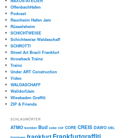
NAXOS-ATELIER
OffenbachHafen
Podcast
Raunheim Hafen Jam
Rüsselsheim
SCHICHTWEISE
Schichtweise Waldaschaff
SCHROTTI
Street Art Brazil Frankfurt
throwback Trainz
Trainz
Under ART Construction
Video
WALDASCHAFF
WalldorfJam
Wiesbaden Graffiti
ZIP & Friends
SCHLAGWÖRTER
Bud
CREIS
ATMO
CORE
DAWO
cor
bomber
coke
DBL
Frankfurtgraffiti
frankfurt
fotojoerg