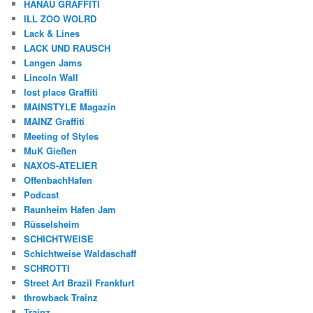
HANAU GRAFFITI
ILL ZOO WOLRD
Lack & Lines
LACK UND RAUSCH
Langen Jams
Lincoln Wall
lost place Graffiti
MAINSTYLE Magazin
MAINZ Graffiti
Meeting of Styles
MuK Gießen
NAXOS-ATELIER
OffenbachHafen
Podcast
Raunheim Hafen Jam
Rüsselsheim
SCHICHTWEISE
Schichtweise Waldaschaff
SCHROTTI
Street Art Brazil Frankfurt
throwback Trainz
Trainz