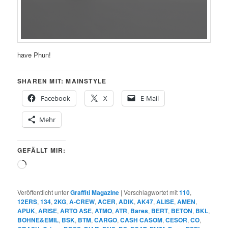
have Phun!
SHAREN MIT: MAINSTYLE
Facebook
X
E-Mail
Mehr
GEFÄLLT MIR:
Wird
geladen …
Veröffentlicht unter
Graffiti Magazine
|
Verschlagwortet mit
110
,
12ERS
,
134
,
2KG
,
A-CREW
,
ACER
,
ADIK
,
AK47
,
ALISE
,
AMEN
,
APUK
,
ARISE
,
ARTO ASE
,
ATMO
,
ATR
,
Bares
,
BERT
,
BETON
,
BKL
,
BOHNE&EMIL
,
BSK
,
BTM
,
CARGO
,
CASH CASOM
,
CESOR
,
CO
,