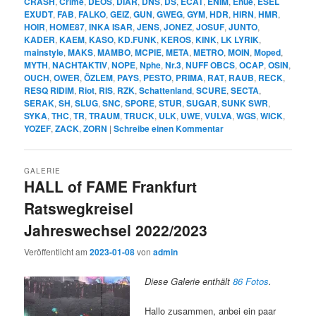
CRASH
,
Crime
,
DEOS
,
DIAR
,
DNS
,
DS
,
ECAT
,
ENIM
,
Enue
,
ESEL
EXUDT
,
FAB
,
FALKO
,
GEIZ
,
GUN
,
GWEG
,
GYM
,
HDR
,
HIRN
,
HMR
,
HOIR
,
HOME87
,
INKA ISAR
,
JENS
,
JONEZ
,
JOSUF
,
JUNTO
,
KADER
,
KAEM
,
KASO
,
KD.FUNK
,
KEROS
,
KINK
,
LK LYRIK
,
mainstyle
,
MAKS
,
MAMBO
,
MCPIE
,
META
,
METRO
,
MOIN
,
Moped
,
MYTH
,
NACHTAKTIV
,
NOPE
,
Nphe
,
Nr.3
,
NUFF OBCS
,
OCAP
,
OSIN
,
OUCH
,
OWER
,
ÖZLEM
,
PAYS
,
PESTO
,
PRIMA
,
RAT
,
RAUB
,
RECK
,
RESQ RIDIM
,
Riot
,
RIS
,
RZK
,
Schattenland
,
SCURE
,
SECTA
,
SERAK
,
SH
,
SLUG
,
SNC
,
SPORE
,
STUR
,
SUGAR
,
SUNK SWR
,
SYKA
,
THC
,
TR
,
TRAUM
,
TRUCK
,
ULK
,
UWE
,
VULVA
,
WGS
,
WICK
,
YOZEF
,
ZACK
,
ZORN
|
Schreibe einen Kommentar
GALERIE
HALL of FAME Frankfurt
Ratswegkreisel
Jahreswechsel 2022/2023
Veröffentlicht am
2023-01-08
von
admin
Diese Galerie enthält
86 Fotos
.
Hallo zusammen, anbei ein paar