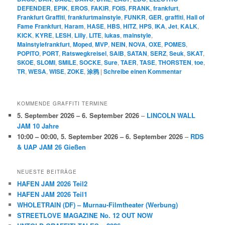
DEFENDER
,
EPIK
,
EROS
,
FAKIR
,
FOIS
,
FRANK
,
frankfurt
,
Frankfurt Graffiti
,
frankfurtmainstyle
,
FUNKR
,
GER
,
graffiti
,
Hall of
Fame Frankfurt
,
Haram
,
HASE
,
HBS
,
HITZ
,
HPS
,
IKA
,
Jet
,
KALK
,
KICK
,
KYRE
,
LESH
,
Lilly
,
LITE
,
lukas
,
mainstyle
,
Mainstylefrankfurt
,
Moped
,
MVP
,
NEIN
,
NOVA
,
OXE
,
POMES
,
POPITO
,
PORT
,
Ratswegkreisel
,
SAIB
,
SATAN
,
SERZ
,
Seuk
,
SKAT
,
SKOE
,
SLOMI
,
SMILE
,
SOCKE
,
Sure
,
TAER
,
TASE
,
THORSTEN
,
toe
,
TR
,
WESA
,
WISE
,
ZOKE
,
涂鸦
|
Schreibe einen Kommentar
KOMMENDE GRAFFITI TERMINE
5. September 2026
–
6. September 2026
–
LINCOLN WALL
JAM 10 Jahre
10:00
–
00:00
,
5. September 2026
–
6. September 2026
–
RDS
& UAP JAM 26 Gießen
NEUESTE BEITRÄGE
HAFEN JAM 2026 Teil2
HAFEN JAM 2026 Teil1
WHOLETRAIN (DF) – Murnau-Filmtheater (Werbung)
STREETLOVE MAGAZINE No. 12 OUT NOW