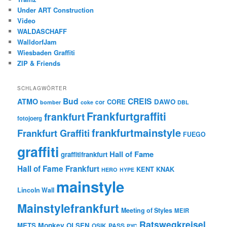
Under ART Construction
Video
WALDASCHAFF
WalldorfJam
Wiesbaden Graffiti
ZIP & Friends
SCHLAGWÖRTER
Bud
CREIS
ATMO
CORE
DAWO
cor
bomber
coke
DBL
Frankfurtgraffiti
frankfurt
fotojoerg
frankfurtmainstyle
Frankfurt Graffiti
FUEGO
graffiti
Hall of Fame
graffitifrankfurt
Hall of Fame Frankfurt
KENT
KNAK
HERO
HYPE
mainstyle
Lincoln Wall
Mainstylefrankfurt
Meeting of Styles
MEIR
Ratswegkreisel
Monkey
METS
OLSEN
PASS
OSIK
PYC