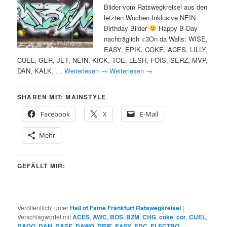
Bilder vom Ratswegkreisel aus den
letzten Wochen.Inklusive NEIN
Birthday Bilder
Happy B-Day
nachträglich <3On da Walls: WISE,
EASY, EPIK, COKE, ACES, LILLY,
CUEL, GER, JET, NEIN, KICK, TOE, LESH, FOIS, SERZ, MVP,
DAN, KALK, …
Weiterlesen
→
Weiterlesen
→
SHAREN MIT: MAINSTYLE
Facebook
X
E-Mail
Mehr
GEFÄLLT MIR:
Veröffentlicht unter
Hall of Fame Frankfurt Ratswegkreisel
|
Verschlagwortet mit
ACES
,
AWC
,
BOS
,
BZM
,
CHG
,
coke
,
cor
,
CUEL
,
DAGO
,
DAN
,
DASE
,
DAWO
,
DRIE
,
EASY
,
EDC
,
ELECTRO