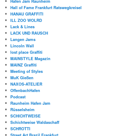
Hafen Jam Raunheim
Hall of Fame Frankfurt Ratswegkreisel
HANAU GRAFFITI
ILL ZOO WOLRD
Lack & Lines
LACK UND RAUSCH
Langen Jams
Lincoln Wall
lost place Graffiti
MAINSTYLE Magazin
MAINZ Graffiti
Meeting of Styles
MuK Gießen
NAXOS-ATELIER
OffenbachHafen
Podcast
Raunheim Hafen Jam
Rüsselsheim
SCHICHTWEISE
Schichtweise Waldaschaff
SCHROTTI
Street Art Brazil Frankfurt