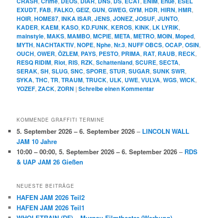
CRASH
,
Crime
,
DEOS
,
DIAR
,
DNS
,
DS
,
ECAT
,
ENIM
,
Enue
,
ESEL
EXUDT
,
FAB
,
FALKO
,
GEIZ
,
GUN
,
GWEG
,
GYM
,
HDR
,
HIRN
,
HMR
,
HOIR
,
HOME87
,
INKA ISAR
,
JENS
,
JONEZ
,
JOSUF
,
JUNTO
,
KADER
,
KAEM
,
KASO
,
KD.FUNK
,
KEROS
,
KINK
,
LK LYRIK
,
mainstyle
,
MAKS
,
MAMBO
,
MCPIE
,
META
,
METRO
,
MOIN
,
Moped
,
MYTH
,
NACHTAKTIV
,
NOPE
,
Nphe
,
Nr.3
,
NUFF OBCS
,
OCAP
,
OSIN
,
OUCH
,
OWER
,
ÖZLEM
,
PAYS
,
PESTO
,
PRIMA
,
RAT
,
RAUB
,
RECK
,
RESQ RIDIM
,
Riot
,
RIS
,
RZK
,
Schattenland
,
SCURE
,
SECTA
,
SERAK
,
SH
,
SLUG
,
SNC
,
SPORE
,
STUR
,
SUGAR
,
SUNK SWR
,
SYKA
,
THC
,
TR
,
TRAUM
,
TRUCK
,
ULK
,
UWE
,
VULVA
,
WGS
,
WICK
,
YOZEF
,
ZACK
,
ZORN
|
Schreibe einen Kommentar
KOMMENDE GRAFFITI TERMINE
5. September 2026
–
6. September 2026
–
LINCOLN WALL
JAM 10 Jahre
10:00
–
00:00
,
5. September 2026
–
6. September 2026
–
RDS
& UAP JAM 26 Gießen
NEUESTE BEITRÄGE
HAFEN JAM 2026 Teil2
HAFEN JAM 2026 Teil1
WHOLETRAIN (DF) – Murnau-Filmtheater (Werbung)