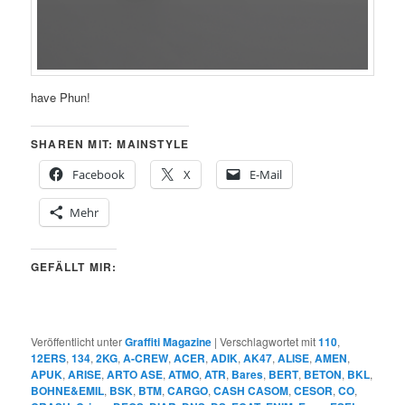
have Phun!
SHAREN MIT: MAINSTYLE
Facebook
X
E-Mail
Mehr
GEFÄLLT MIR:
Veröffentlicht unter
Graffiti Magazine
|
Verschlagwortet mit
110
,
12ERS
,
134
,
2KG
,
A-CREW
,
ACER
,
ADIK
,
AK47
,
ALISE
,
AMEN
,
APUK
,
ARISE
,
ARTO ASE
,
ATMO
,
ATR
,
Bares
,
BERT
,
BETON
,
BKL
,
BOHNE&EMIL
,
BSK
,
BTM
,
CARGO
,
CASH CASOM
,
CESOR
,
CO
,