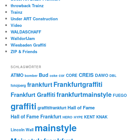
throwback Trainz
Trainz
Under ART Construction
Video
WALDASCHAFF
WalldorfJam
Wiesbaden Graffiti
ZIP & Friends
SCHLAGWÖRTER
Bud
CREIS
ATMO
CORE
DAWO
cor
bomber
coke
DBL
Frankfurtgraffiti
frankfurt
fotojoerg
frankfurtmainstyle
Frankfurt Graffiti
FUEGO
graffiti
Hall of Fame
graffitifrankfurt
Hall of Fame Frankfurt
KENT
KNAK
HERO
HYPE
mainstyle
Lincoln Wall