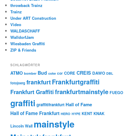
throwback Trainz
Trainz
Under ART Construction
Video
WALDASCHAFF
WalldorfJam
Wiesbaden Graffiti
ZIP & Friends
SCHLAGWÖRTER
Bud
CREIS
ATMO
CORE
DAWO
cor
bomber
coke
DBL
Frankfurtgraffiti
frankfurt
fotojoerg
frankfurtmainstyle
Frankfurt Graffiti
FUEGO
graffiti
Hall of Fame
graffitifrankfurt
Hall of Fame Frankfurt
KENT
KNAK
HERO
HYPE
mainstyle
Lincoln Wall