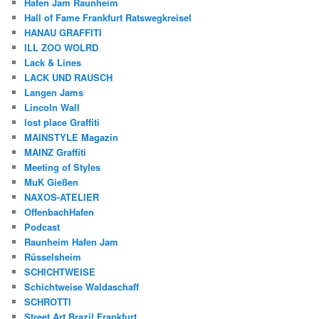
Hafen Jam Raunheim
Hall of Fame Frankfurt Ratswegkreisel
HANAU GRAFFITI
ILL ZOO WOLRD
Lack & Lines
LACK UND RAUSCH
Langen Jams
Lincoln Wall
lost place Graffiti
MAINSTYLE Magazin
MAINZ Graffiti
Meeting of Styles
MuK Gießen
NAXOS-ATELIER
OffenbachHafen
Podcast
Raunheim Hafen Jam
Rüsselsheim
SCHICHTWEISE
Schichtweise Waldaschaff
SCHROTTI
Street Art Brazil Frankfurt