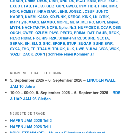
CRASH
,
Crime
,
DEOS
,
DIAR
,
DNS
,
DS
,
ECAT
,
ENIM
,
Enue
,
ESEL
EXUDT
,
FAB
,
FALKO
,
GEIZ
,
GUN
,
GWEG
,
GYM
,
HDR
,
HIRN
,
HMR
,
HOIR
,
HOME87
,
INKA ISAR
,
JENS
,
JONEZ
,
JOSUF
,
JUNTO
,
KADER
,
KAEM
,
KASO
,
KD.FUNK
,
KEROS
,
KINK
,
LK LYRIK
,
mainstyle
,
MAKS
,
MAMBO
,
MCPIE
,
META
,
METRO
,
MOIN
,
Moped
,
MYTH
,
NACHTAKTIV
,
NOPE
,
Nphe
,
Nr.3
,
NUFF OBCS
,
OCAP
,
OSIN
,
OUCH
,
OWER
,
ÖZLEM
,
PAYS
,
PESTO
,
PRIMA
,
RAT
,
RAUB
,
RECK
,
RESQ RIDIM
,
Riot
,
RIS
,
RZK
,
Schattenland
,
SCURE
,
SECTA
,
SERAK
,
SH
,
SLUG
,
SNC
,
SPORE
,
STUR
,
SUGAR
,
SUNK SWR
,
SYKA
,
THC
,
TR
,
TRAUM
,
TRUCK
,
ULK
,
UWE
,
VULVA
,
WGS
,
WICK
,
YOZEF
,
ZACK
,
ZORN
|
Schreibe einen Kommentar
KOMMENDE GRAFFITI TERMINE
5. September 2026
–
6. September 2026
–
LINCOLN WALL
JAM 10 Jahre
10:00
–
00:00
,
5. September 2026
–
6. September 2026
–
RDS
& UAP JAM 26 Gießen
NEUESTE BEITRÄGE
HAFEN JAM 2026 Teil2
HAFEN JAM 2026 Teil1
WHOLETRAIN (DF) – Murnau-Filmtheater (Werbung)