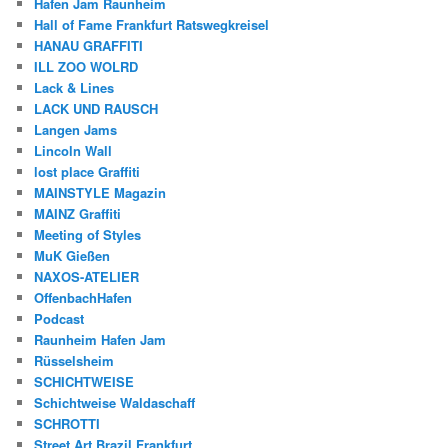
Hafen Jam Raunheim
Hall of Fame Frankfurt Ratswegkreisel
HANAU GRAFFITI
ILL ZOO WOLRD
Lack & Lines
LACK UND RAUSCH
Langen Jams
Lincoln Wall
lost place Graffiti
MAINSTYLE Magazin
MAINZ Graffiti
Meeting of Styles
MuK Gießen
NAXOS-ATELIER
OffenbachHafen
Podcast
Raunheim Hafen Jam
Rüsselsheim
SCHICHTWEISE
Schichtweise Waldaschaff
SCHROTTI
Street Art Brazil Frankfurt