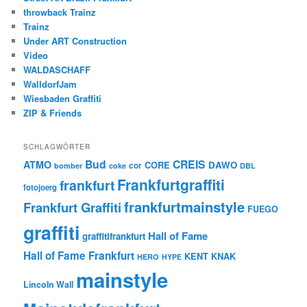
throwback Trainz
Trainz
Under ART Construction
Video
WALDASCHAFF
WalldorfJam
Wiesbaden Graffiti
ZIP & Friends
SCHLAGWÖRTER
Bud
CREIS
ATMO
CORE
DAWO
cor
bomber
coke
DBL
Frankfurtgraffiti
frankfurt
fotojoerg
frankfurtmainstyle
Frankfurt Graffiti
FUEGO
graffiti
Hall of Fame
graffitifrankfurt
Hall of Fame Frankfurt
KENT
KNAK
HERO
HYPE
mainstyle
Lincoln Wall