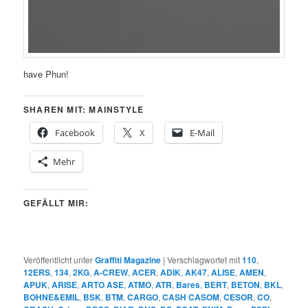
have Phun!
SHAREN MIT: MAINSTYLE
Facebook
X
E-Mail
Mehr
GEFÄLLT MIR:
Veröffentlicht unter
Graffiti Magazine
|
Verschlagwortet mit
110
,
12ERS
,
134
,
2KG
,
A-CREW
,
ACER
,
ADIK
,
AK47
,
ALISE
,
AMEN
,
APUK
,
ARISE
,
ARTO ASE
,
ATMO
,
ATR
,
Bares
,
BERT
,
BETON
,
BKL
,
BOHNE&EMIL
,
BSK
,
BTM
,
CARGO
,
CASH CASOM
,
CESOR
,
CO
,