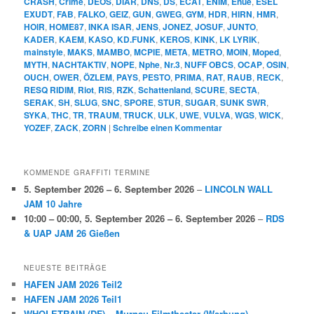
CRASH
,
Crime
,
DEOS
,
DIAR
,
DNS
,
DS
,
ECAT
,
ENIM
,
Enue
,
ESEL
EXUDT
,
FAB
,
FALKO
,
GEIZ
,
GUN
,
GWEG
,
GYM
,
HDR
,
HIRN
,
HMR
,
HOIR
,
HOME87
,
INKA ISAR
,
JENS
,
JONEZ
,
JOSUF
,
JUNTO
,
KADER
,
KAEM
,
KASO
,
KD.FUNK
,
KEROS
,
KINK
,
LK LYRIK
,
mainstyle
,
MAKS
,
MAMBO
,
MCPIE
,
META
,
METRO
,
MOIN
,
Moped
,
MYTH
,
NACHTAKTIV
,
NOPE
,
Nphe
,
Nr.3
,
NUFF OBCS
,
OCAP
,
OSIN
,
OUCH
,
OWER
,
ÖZLEM
,
PAYS
,
PESTO
,
PRIMA
,
RAT
,
RAUB
,
RECK
,
RESQ RIDIM
,
Riot
,
RIS
,
RZK
,
Schattenland
,
SCURE
,
SECTA
,
SERAK
,
SH
,
SLUG
,
SNC
,
SPORE
,
STUR
,
SUGAR
,
SUNK SWR
,
SYKA
,
THC
,
TR
,
TRAUM
,
TRUCK
,
ULK
,
UWE
,
VULVA
,
WGS
,
WICK
,
YOZEF
,
ZACK
,
ZORN
|
Schreibe einen Kommentar
KOMMENDE GRAFFITI TERMINE
5. September 2026
–
6. September 2026
–
LINCOLN WALL
JAM 10 Jahre
10:00
–
00:00
,
5. September 2026
–
6. September 2026
–
RDS
& UAP JAM 26 Gießen
NEUESTE BEITRÄGE
HAFEN JAM 2026 Teil2
HAFEN JAM 2026 Teil1
WHOLETRAIN (DF) – Murnau-Filmtheater (Werbung)