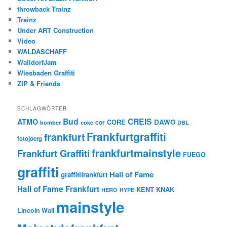
throwback Trainz
Trainz
Under ART Construction
Video
WALDASCHAFF
WalldorfJam
Wiesbaden Graffiti
ZIP & Friends
SCHLAGWÖRTER
Bud
CREIS
ATMO
CORE
DAWO
cor
bomber
coke
DBL
Frankfurtgraffiti
frankfurt
fotojoerg
frankfurtmainstyle
Frankfurt Graffiti
FUEGO
graffiti
Hall of Fame
graffitifrankfurt
Hall of Fame Frankfurt
KENT
KNAK
HERO
HYPE
mainstyle
Lincoln Wall