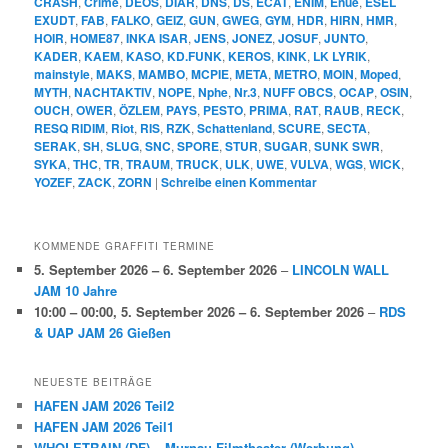
CRASH
,
Crime
,
DEOS
,
DIAR
,
DNS
,
DS
,
ECAT
,
ENIM
,
Enue
,
ESEL
EXUDT
,
FAB
,
FALKO
,
GEIZ
,
GUN
,
GWEG
,
GYM
,
HDR
,
HIRN
,
HMR
,
HOIR
,
HOME87
,
INKA ISAR
,
JENS
,
JONEZ
,
JOSUF
,
JUNTO
,
KADER
,
KAEM
,
KASO
,
KD.FUNK
,
KEROS
,
KINK
,
LK LYRIK
,
mainstyle
,
MAKS
,
MAMBO
,
MCPIE
,
META
,
METRO
,
MOIN
,
Moped
,
MYTH
,
NACHTAKTIV
,
NOPE
,
Nphe
,
Nr.3
,
NUFF OBCS
,
OCAP
,
OSIN
,
OUCH
,
OWER
,
ÖZLEM
,
PAYS
,
PESTO
,
PRIMA
,
RAT
,
RAUB
,
RECK
,
RESQ RIDIM
,
Riot
,
RIS
,
RZK
,
Schattenland
,
SCURE
,
SECTA
,
SERAK
,
SH
,
SLUG
,
SNC
,
SPORE
,
STUR
,
SUGAR
,
SUNK SWR
,
SYKA
,
THC
,
TR
,
TRAUM
,
TRUCK
,
ULK
,
UWE
,
VULVA
,
WGS
,
WICK
,
YOZEF
,
ZACK
,
ZORN
|
Schreibe einen Kommentar
KOMMENDE GRAFFITI TERMINE
5. September 2026
–
6. September 2026
–
LINCOLN WALL
JAM 10 Jahre
10:00
–
00:00
,
5. September 2026
–
6. September 2026
–
RDS
& UAP JAM 26 Gießen
NEUESTE BEITRÄGE
HAFEN JAM 2026 Teil2
HAFEN JAM 2026 Teil1
WHOLETRAIN (DF) – Murnau-Filmtheater (Werbung)