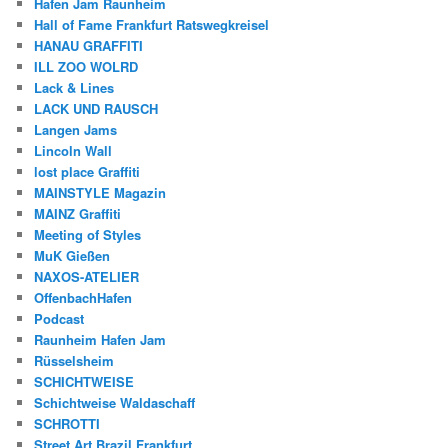
Hafen Jam Raunheim
Hall of Fame Frankfurt Ratswegkreisel
HANAU GRAFFITI
ILL ZOO WOLRD
Lack & Lines
LACK UND RAUSCH
Langen Jams
Lincoln Wall
lost place Graffiti
MAINSTYLE Magazin
MAINZ Graffiti
Meeting of Styles
MuK Gießen
NAXOS-ATELIER
OffenbachHafen
Podcast
Raunheim Hafen Jam
Rüsselsheim
SCHICHTWEISE
Schichtweise Waldaschaff
SCHROTTI
Street Art Brazil Frankfurt