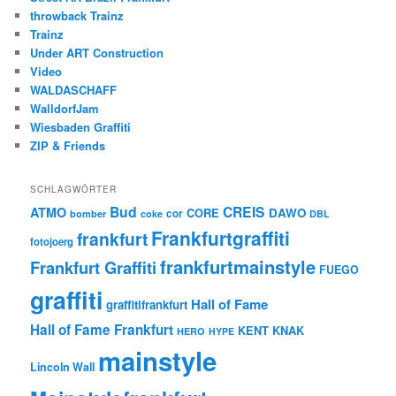
throwback Trainz
Trainz
Under ART Construction
Video
WALDASCHAFF
WalldorfJam
Wiesbaden Graffiti
ZIP & Friends
SCHLAGWÖRTER
Bud
CREIS
ATMO
CORE
DAWO
cor
bomber
coke
DBL
Frankfurtgraffiti
frankfurt
fotojoerg
frankfurtmainstyle
Frankfurt Graffiti
FUEGO
graffiti
Hall of Fame
graffitifrankfurt
Hall of Fame Frankfurt
KENT
KNAK
HERO
HYPE
mainstyle
Lincoln Wall