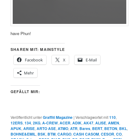
have Phun!
SHAREN MIT: MAINSTYLE
Facebook
X
E-Mail
Mehr
GEFÄLLT MIR:
Veröffentlicht unter
Graffiti Magazine
|
Verschlagwortet mit
110
,
12ERS
,
134
,
2KG
,
A-CREW
,
ACER
,
ADIK
,
AK47
,
ALISE
,
AMEN
,
APUK
,
ARISE
,
ARTO ASE
,
ATMO
,
ATR
,
Bares
,
BERT
,
BETON
,
BKL
,
BOHNE&EMIL
,
BSK
,
BTM
,
CARGO
,
CASH CASOM
,
CESOR
,
CO
,