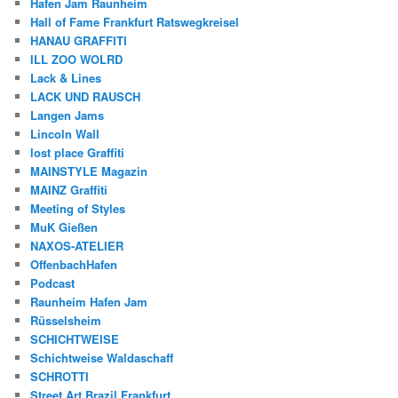
Hafen Jam Raunheim
Hall of Fame Frankfurt Ratswegkreisel
HANAU GRAFFITI
ILL ZOO WOLRD
Lack & Lines
LACK UND RAUSCH
Langen Jams
Lincoln Wall
lost place Graffiti
MAINSTYLE Magazin
MAINZ Graffiti
Meeting of Styles
MuK Gießen
NAXOS-ATELIER
OffenbachHafen
Podcast
Raunheim Hafen Jam
Rüsselsheim
SCHICHTWEISE
Schichtweise Waldaschaff
SCHROTTI
Street Art Brazil Frankfurt