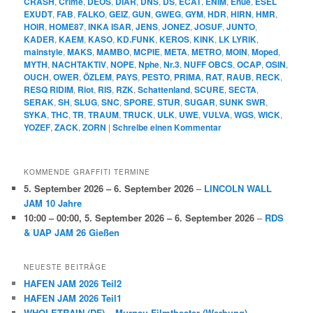
CRASH
,
Crime
,
DEOS
,
DIAR
,
DNS
,
DS
,
ECAT
,
ENIM
,
Enue
,
ESEL
EXUDT
,
FAB
,
FALKO
,
GEIZ
,
GUN
,
GWEG
,
GYM
,
HDR
,
HIRN
,
HMR
,
HOIR
,
HOME87
,
INKA ISAR
,
JENS
,
JONEZ
,
JOSUF
,
JUNTO
,
KADER
,
KAEM
,
KASO
,
KD.FUNK
,
KEROS
,
KINK
,
LK LYRIK
,
mainstyle
,
MAKS
,
MAMBO
,
MCPIE
,
META
,
METRO
,
MOIN
,
Moped
,
MYTH
,
NACHTAKTIV
,
NOPE
,
Nphe
,
Nr.3
,
NUFF OBCS
,
OCAP
,
OSIN
,
OUCH
,
OWER
,
ÖZLEM
,
PAYS
,
PESTO
,
PRIMA
,
RAT
,
RAUB
,
RECK
,
RESQ RIDIM
,
Riot
,
RIS
,
RZK
,
Schattenland
,
SCURE
,
SECTA
,
SERAK
,
SH
,
SLUG
,
SNC
,
SPORE
,
STUR
,
SUGAR
,
SUNK SWR
,
SYKA
,
THC
,
TR
,
TRAUM
,
TRUCK
,
ULK
,
UWE
,
VULVA
,
WGS
,
WICK
,
YOZEF
,
ZACK
,
ZORN
|
Schreibe einen Kommentar
KOMMENDE GRAFFITI TERMINE
5. September 2026
–
6. September 2026
–
LINCOLN WALL
JAM 10 Jahre
10:00
–
00:00
,
5. September 2026
–
6. September 2026
–
RDS
& UAP JAM 26 Gießen
NEUESTE BEITRÄGE
HAFEN JAM 2026 Teil2
HAFEN JAM 2026 Teil1
WHOLETRAIN (DF) – Murnau-Filmtheater (Werbung)