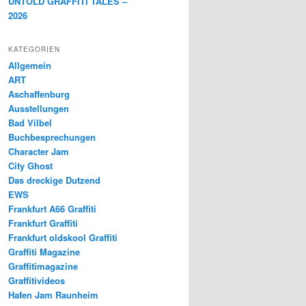
UNTOLD GRAFFITI TALES –
2026
KATEGORIEN
Allgemein
ART
Aschaffenburg
Ausstellungen
Bad Vilbel
Buchbesprechungen
Character Jam
City Ghost
Das dreckige Dutzend
EWS
Frankfurt A66 Graffiti
Frankfurt Graffiti
Frankfurt oldskool Graffiti
Graffiti Magazine
Graffitimagazine
Graffitivideos
Hafen Jam Raunheim