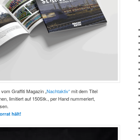
 vom Graffiti Magazin „
Nachtaktiv“
mit dem Titel
enen, limitiert auf 150Stk., per Hand nummeriert,
ssen.
orrat hält!