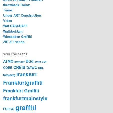
throwback Trainz
Trainz
Under ART Construction
Video
WALDASCHAFF
WalldorfJam
Wiesbaden Graffiti
ZIP & Friends
SCHLAGWÖRTER
Bud
ATMO
cor
bomber
coke
CREIS
CORE
DAWO
DBL
frankfurt
fotojoerg
Frankfurtgraffiti
Frankfurt Graffiti
frankfurtmainstyle
graffiti
FUEGO