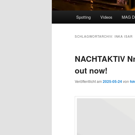
Hauptmenü
Spotting
Videos
MAG 
SCHLAGWORTARCHIV:
INKA ISAR
NACHTAKTIV N
out now!
Veröffentlicht am
2025-05-24
von
fot