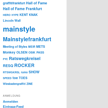
Hall of Fame
graffitifrankfurt
Hall of Fame Frankfurt
KENT
KNAK
HERO
HYPE
Lincoln Wall
mainstyle
Mainstylefrankfurt
METS
Meeting of Styles
MEIR
Monkey
OLSEN
PASS
OSIK
Ratswegkreisel
PYC
ROCKER
RESQ
SHOW
rumo
RTSWGKRSL
toe
TOES
SPEED
Wiesbadengraffiti
ZINE
ANMELDUNG
Anmelden
Eintrags-Feed