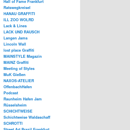
Hall of Fame Frankfurt
Ratswegkreisel
HANAU GRAFFITI
ILL ZOO WOLRD
Lack & Lines
LACK UND RAUSCH
Langen Jams
Lincoln Wall
lost place Graffiti
MAINSTYLE Magazin
MAINZ Graffiti
Meeting of Styles
MuK Gießen
NAXOS-ATELIER
OffenbachHafen
Podcast
Raunheim Hafen Jam
Rüsselsheim
SCHICHTWEISE
Schichtweise Waldaschaff
SCHROTTI
Street Art Brazil Frankfurt