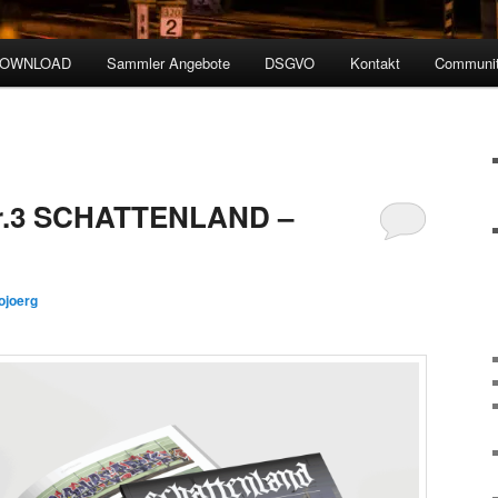
DOWNLOAD
Sammler Angebote
DSGVO
Kontakt
Communit
r.3 SCHATTENLAND –
ojoerg