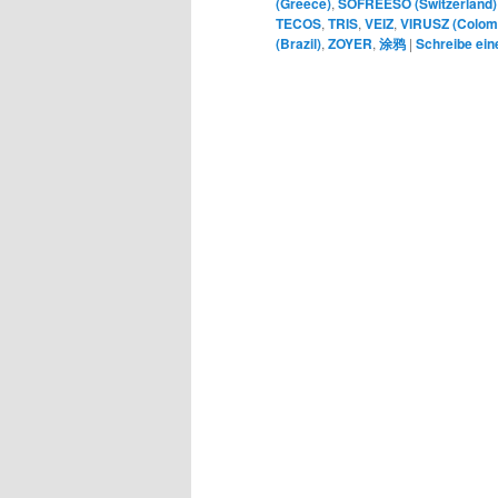
(Greece)
,
SOFREESO (Switzerland)
TECOS
,
TRIS
,
VEIZ
,
VIRUSZ (Colom
(Brazil)
,
ZOYER
,
涂鸦
|
Schreibe ei