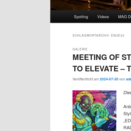
Hauptmenü
Spotting
Videos
MAG 
SCHLAGWORTARCHIV:
ENUE32
GALERIE
MEETING OF ST
TO ELEVATE – T
Veröffentlicht am
2024-07-30
von
ad
Die
Anb
Sty
„ED
RAD