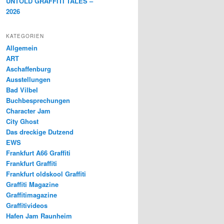
UNTOLD GRAFFITI TALES –
2026
KATEGORIEN
Allgemein
ART
Aschaffenburg
Ausstellungen
Bad Vilbel
Buchbesprechungen
Character Jam
City Ghost
Das dreckige Dutzend
EWS
Frankfurt A66 Graffiti
Frankfurt Graffiti
Frankfurt oldskool Graffiti
Graffiti Magazine
Graffitimagazine
Graffitivideos
Hafen Jam Raunheim