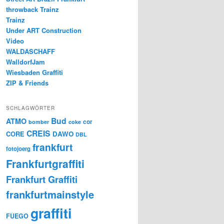
throwback Trainz
Trainz
Under ART Construction
Video
WALDASCHAFF
WalldorfJam
Wiesbaden Graffiti
ZIP & Friends
SCHLAGWÖRTER
Bud
ATMO
cor
bomber
coke
CREIS
CORE
DAWO
DBL
frankfurt
fotojoerg
Frankfurtgraffiti
Frankfurt Graffiti
frankfurtmainstyle
graffiti
FUEGO