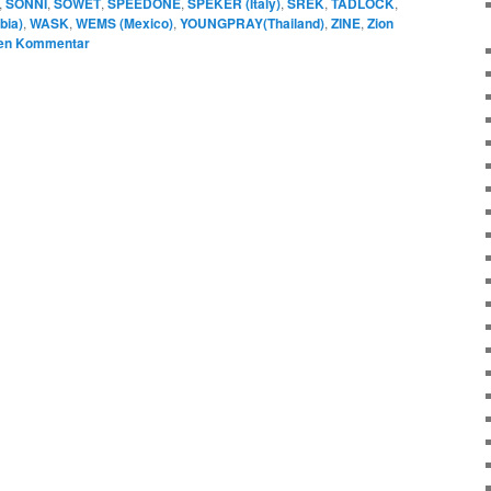
,
SONNI
,
SOWET
,
SPEEDONE
,
SPEKER (Italy)
,
SREK
,
TADLOCK
,
bia)
,
WASK
,
WEMS (Mexico)
,
YOUNGPRAY(Thailand)
,
ZINE
,
Zion
nen Kommentar