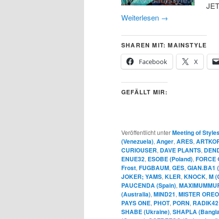
JET
Weiterlesen
→
SHAREN MIT: MAINSTYLE
Facebook
X
GEFÄLLT MIR:
Veröffentlicht unter
Meeting of Style
(Venezuela)
,
Anger
,
ARES
,
ARTKO
CURIOUSER
,
DAVE PLANTS
,
DEN
ENUE32
,
ESOBE (Poland)
,
FORCE 
Frost
,
FUGBAUM
,
GES
,
GIAN.BA1 (
JOKER; YAMS
,
KLER
,
KNOCK
,
M (
PAUCENDA (Spain)
,
MAXIMUMMU
(Australia)
,
MIND21
,
MISTER OREO
PAYS ONE
,
PHOT
,
PORN
,
RADIK42
SHABE (Ukraine)
,
SHAPLA (Bangl