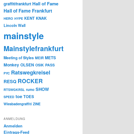
Hall of Fame
graffitifrankfurt
Hall of Fame Frankfurt
KENT
KNAK
HERO
HYPE
Lincoln Wall
mainstyle
Mainstylefrankfurt
METS
Meeting of Styles
MEIR
Monkey
OLSEN
PASS
OSIK
Ratswegkreisel
PYC
ROCKER
RESQ
SHOW
rumo
RTSWGKRSL
toe
TOES
SPEED
Wiesbadengraffiti
ZINE
ANMELDUNG
Anmelden
Eintrags-Feed