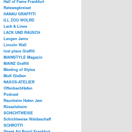
Hall of Fame Frankfurt
Ratswegkreisel
HANAU GRAFFITI
ILL ZOO WOLRD
Lack & Lines
LACK UND RAUSCH
Langen Jams
Lincoln Wall
lost place Graffiti
MAINSTYLE Magazin
MAINZ Graffiti
Meeting of Styles
MuK Gießen
NAXOS-ATELIER
OffenbachHafen
Podcast
Raunheim Hafen Jam
Rüsselsheim
SCHICHTWEISE
Schichtweise Waldaschaff
SCHROTTI
Street Art Brazil Frankfurt