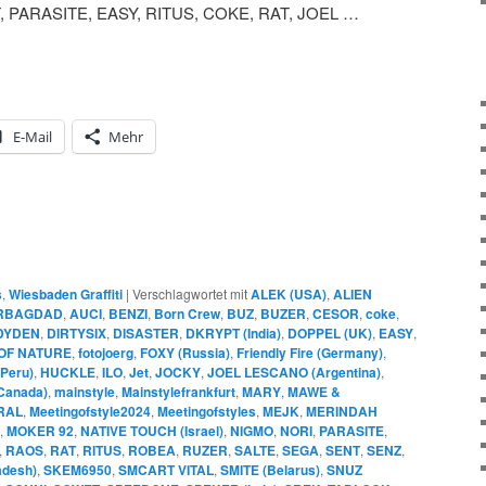
, PARASITE, EASY, RITUS, COKE, RAT, JOEL …
E-Mail
Mehr
s
,
Wiesbaden Graffiti
|
Verschlagwortet mit
ALEK (USA)
,
ALIEN
RBAGDAD
,
AUCI
,
BENZI
,
Born Crew
,
BUZ
,
BUZER
,
CESOR
,
coke
,
DYDEN
,
DIRTYSIX
,
DISASTER
,
DKRYPT (India)
,
DOPPEL (UK)
,
EASY
,
OF NATURE
,
fotojoerg
,
FOXY (Russia)
,
Friendly Fire (Germany)
,
Peru)
,
HUCKLE
,
ILO
,
Jet
,
JOCKY
,
JOEL LESCANO (Argentina)
,
Canada)
,
mainstyle
,
Mainstylefrankfurt
,
MARY
,
MAWE &
RAL
,
Meetingofstyle2024
,
Meetingofstyles
,
MEJK
,
MERINDAH
,
MOKER 92
,
NATIVE TOUCH (Israel)
,
NIGMO
,
NORI
,
PARASITE
,
,
RAOS
,
RAT
,
RITUS
,
ROBEA
,
RUZER
,
SALTE
,
SEGA
,
SENT
,
SENZ
,
adesh)
,
SKEM6950
,
SMCART VITAL
,
SMITE (Belarus)
,
SNUZ